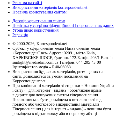
Реклама на сайті
Використання матеріалів korrespondent.net
Правила користування сайтом
Договір користування сайтом
Політика у сфері конфіденційності і персональних даних
Угода щодо користування
Редакція
© 2000-2026, Korrespondent.net
Суб'єкт у сфері онлайн-медіа Назва онлайн-медіа –
«КореспонденТ.net» Адреса: 02091, місто Київ,
ХАРКІВСЬКЕ ШОСЕ, будинок 172-Б, офіс 208/1 E-mail:
sunlight@mediadim.com.ua
Телефон: 044-205-43-00
Ідентифікатор медіа – R40-06068
Використання будь-яких матеріалів, розміщених на
сайті, дозволяється за умови посилання на
Корреспондент.net.
При копіюванні матеріалів зі сторінки « Новини України
і світу» , для інтернет - видань - обов'язкове пряме
відкрите для пошукових систем гіперпосилання .
Посилання має бути розміщена в незалежності від
повного або часткового використання матеріалів.
Гіперпосилання ( для інтернет - видань) - повинна бути
розміщена в підзаголовку або в першому абзаці