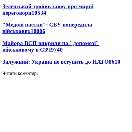
Зеленський зробив заяву про мирні
переговори
10534
"Медові пастки": СБУ попередила
військових
10006
Майора ВСП викрили на "допомозі"
військовому в СЗЧ
9740
Залужний: Україна не вступить до НАТО
8610
Читати коментарі