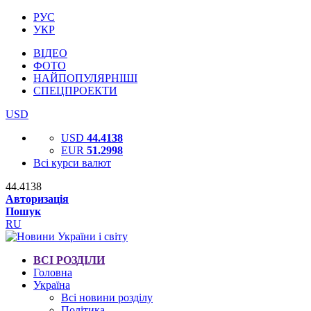
РУС
УКР
ВІДЕО
ФОТО
НАЙПОПУЛЯРНІШІ
СПЕЦПРОЕКТИ
USD
USD
44.4138
EUR
51.2998
Всі курси валют
44.4138
Авторизація
Пошук
RU
ВСІ РОЗДІЛИ
Головна
Україна
Всі новини розділу
Політика