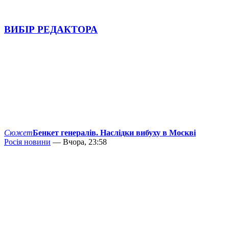
ВИБІР РЕДАКТОРА
Сюжет
Бенкет генералів. Наслідки вибуху в Москві
Росія новини
— Вчора, 23:58