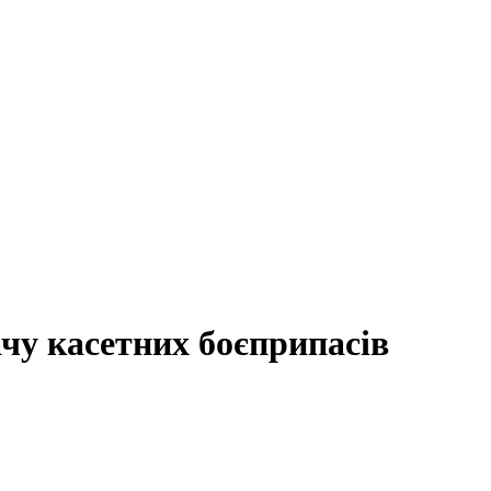
чу касетних боєприпасів