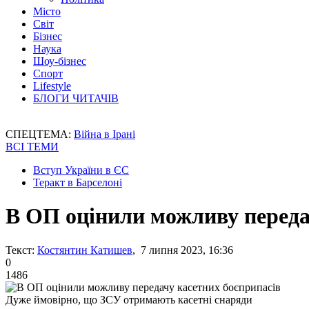
Місто
Світ
Бізнес
Наука
Шоу-бізнес
Спорт
Lifestyle
БЛОГИ ЧИТАЧІВ
СПЕЦТЕМА:
Війна в Ірані
ВСІ ТЕМИ
Вступ України в ЄС
Теракт в Барселоні
В ОП оцінили можливу переда
Текст:
Костянтин Катишев
, 7 липня 2023, 16:36
0
1486
Дуже ймовірно, що ЗСУ отримають касетні снаряди