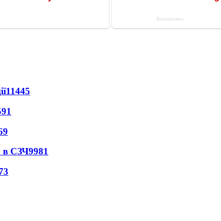
ії
11445
591
69
 в СЗЧ
9981
73