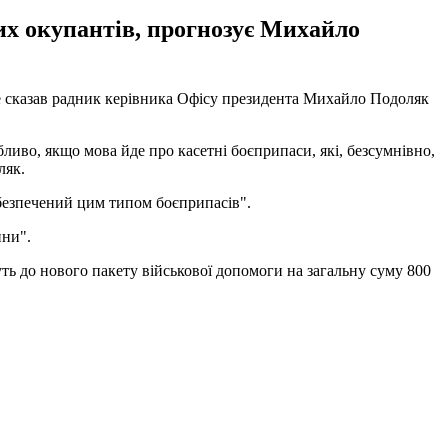
х окупантів, прогнозує Михайло
це сказав радник керівника Офісу президента Михайло Подоляк
ливо, якщо мова йде про касетні боєприпаси, які, безсумнівно,
ляк.
абезпечений цим типом боєприпасів".
йни".
ть до нового пакету військової допомоги на загальну суму 800