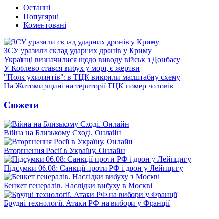
Останні
Популярні
Коментовані
ЗСУ уразили склад ударних дронів у Криму
Українці визначилися щодо виводу військ з Донбасу
У Коблево стався вибух у морі, є жертви
"Полк ухилянтів": в ТЦК викрили масштабну схему
На Житомирщині на території ТЦК помер чоловік
Сюжети
Війна на Близькому Сході. Онлайн
Вторгнення Росії в Україну. Онлайн
Підсумки 06.08: Санкції проти РФ і дрон у Лейпцигу
Бенкет генералів. Наслідки вибуху в Москві
Брудні технології. Атаки РФ на вибори у Франції