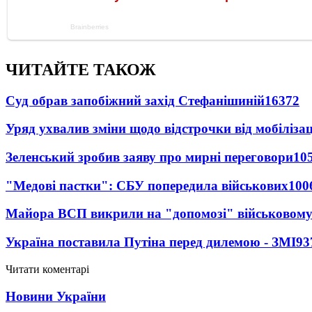
ЧИТАЙТЕ ТАКОЖ
Суд обрав запобіжний захід Стефанішиній
16372
Уряд ухвалив зміни щодо відстрочки від мобілізац
Зеленський зробив заяву про мирні переговори
10
"Медові пастки": СБУ попередила військових
100
Майора ВСП викрили на "допомозі" військовому
Україна поставила Путіна перед дилемою - ЗМІ
93
Читати коментарі
Новини України