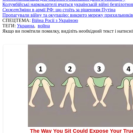
Колумбійські наркокартелі вчаться українській війні безпілотни
Сюжет
Зміни в армії РФ: що стоїть за рішенням Путіна
Пропагували війну та окупацію: викрито мережу прихильникі
СПЕЦТЕМА:
Війна Росії з Україною
ТЕГИ:
Украина
,
война
Якщо ви помітили помилку, виділіть необхідний текст і натисніт