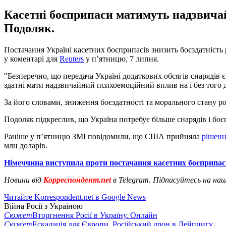
Касетні боєприпаси матимуть надзвича
Подоляк.
Постачання Україні касетних боєприпасів знизить боєздатність
у коментарі для
Reuters
у п’ятницю, 7 липня.
"Безперечно, що передача Україні додаткових обсягів снарядів 
здатні мати надзвичайний психоемоційний вплив на і без того д
За його словами, зниження боєздатності та морального стану 
Подоляк підкреслив, що Україна потребує більше снарядів і боє
Раніше у п’ятницю ЗМІ повідомили, що США прийняла
рішенн
млн доларів.
Німеччина виступила проти постачання касетних боєприпасі
Новини від
Корреспондент.net
в Telegram. Підписуйтесь на на
Читайте Korrespondent.net в Google News
Війна Росії з Україною
Сюжет
Вторгнення Росії в Україну. Онлайн
Сюжет
Ескалація для Європи. Російський дрон в Лейпцигу