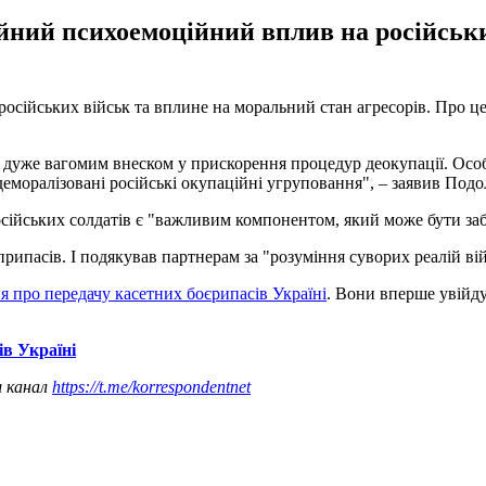
йний психоемоційний вплив на російськи
 російських військ та вплине на моральний стан агресорів. Про 
є дуже вагомим внеском у прискорення процедур деокупації. Особ
еморалізовані російські окупаційні угруповання", – заявив Подо
російських солдатів є "важливим компонентом, який може бути з
припасів. І подякував партнерам за "розуміння суворих реалій ві
я про передачу касетних боєрипасів Україні
. Вони вперше увійду
в Україні
ш канал
https://t.me/korrespondentnet