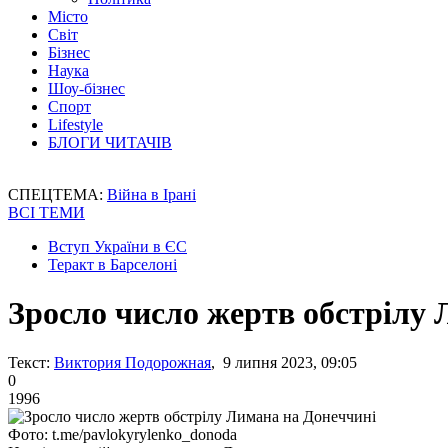
Місто
Світ
Бізнес
Наука
Шоу-бізнес
Спорт
Lifestyle
БЛОГИ ЧИТАЧІВ
СПЕЦТЕМА:
Війна в Ірані
ВСІ ТЕМИ
Вступ України в ЄС
Теракт в Барселоні
Зросло число жертв обстрілу
Текст:
Виктория Подорожная
, 9 липня 2023, 09:05
0
1996
Фото: t.me/pavlokyrylenko_donoda