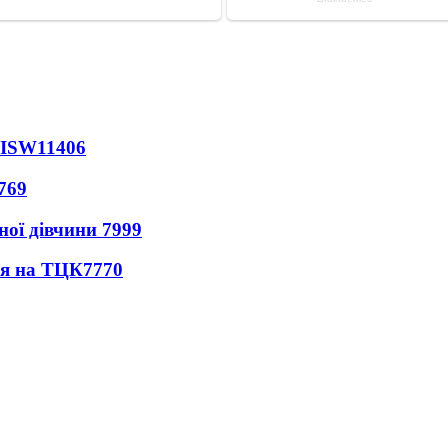
 ISW
11406
769
ної дівчини
7999
ся на ТЦК
7770