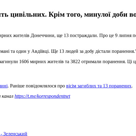
ять цивільних. Крім того, минулої доби 
мирних жителів Донеччини, ще 13 постраждали. Про це 9 липня по
ані та один у Авдіївці. Ще 13 людей за добу дістали поранення.",
 загинули 1606 мирних жителів та 3822 отримали поранення. Ці 
чині
. Раніше повідомлялося про
вісім з
агиблих та 13 поранених
.
ш канал
https://t.me/korrespondentnet
 - Зеленський