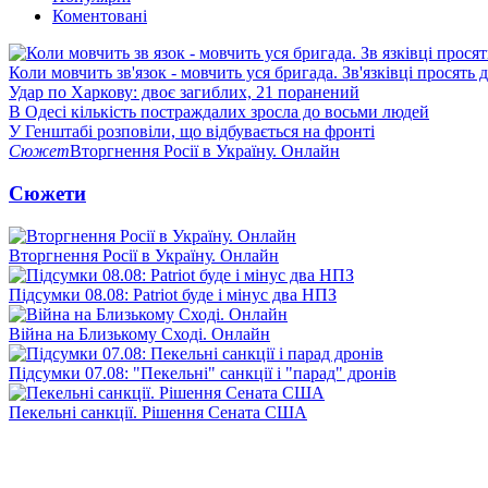
Коментовані
Коли мовчить зв'язок - мовчить уся бригада. Зв'язківці просять
Удар по Харкову: двоє загиблих, 21 поранений
В Одесі кількість постраждалих зросла до восьми людей
У Генштабі розповіли, що відбувається на фронті
Сюжет
Вторгнення Росії в Україну. Онлайн
Сюжети
Вторгнення Росії в Україну. Онлайн
Підсумки 08.08: Patriot буде і мінус два НПЗ
Війна на Близькому Сході. Онлайн
Підсумки 07.08: "Пекельні" санкції і "парад" дронів
Пекельні санкції. Рішення Сената США