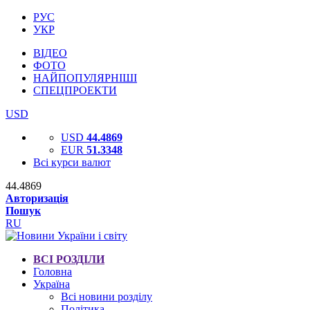
РУС
УКР
ВІДЕО
ФОТО
НАЙПОПУЛЯРНІШІ
СПЕЦПРОЕКТИ
USD
USD
44.4869
EUR
51.3348
Всі курси валют
44.4869
Авторизація
Пошук
RU
ВСІ РОЗДІЛИ
Головна
Україна
Всі новини розділу
Політика