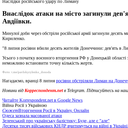
Наслідки російського удару по Лиману
Внаслідок атаки на місто загинули дев'
Авдіївки.
Минулої доби через обстріли російської армії загинули десять 
Кириленко.
"8 липня росіяни вбили десять жителів Донеччини: дев'ять в Лим
Усього з початку воєнного вторгнення РФ у Донецькій області
неможливо встановити точну кількість жертв.
Фото: t.me/pavlokyrylenko_donoda
Нагадаємо, вранці 8 липня
росіяни обстріляли Лиман на Донеч
Новини від
Корреспондент.net
в Telegram. Підписуйтесь на на
Читайте Korrespondent.net в Google News
Війна Росії з Україною
Сюжет
Вторгнення Росії в Україну. Онлайн
Одеса зазнала масованої атаки
Зеленський про українську балістику: Буде, але є "але"
Десятки тисяч військових КНДР вчитимуться на війні в Україні