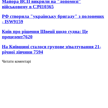
Майора ВСП викрили на "допомозі"
військовому в СЗЧ
10365
РФ створила "українську бригаду" з полонених
- ISW
9159
Київ про рішення Швеції щодо судна: Це
прецедент
7620
На Київщині сталося групове зґвалтування 21-
річної дівчини
7594
Читати коментарі