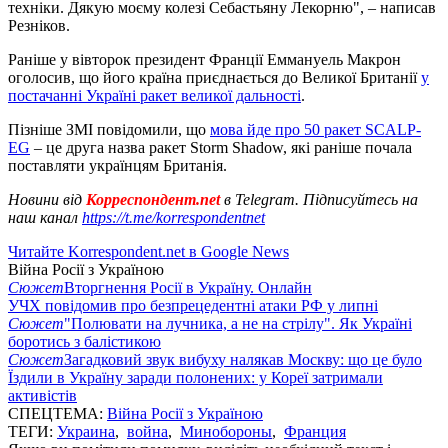
техніки. Дякую моєму колезі Себастьяну Лекорню", – написав
Резніков.
Раніше у вівторок президент Франції Еммануель Макрон
оголосив, що його країна приєднається до Великої Британії
у
постачанні Україні ракет великої дальності
.
Пізніше ЗМІ повідомили, що
мова йде про 50 ракет SCALP-
EG
– це друга назва ракет Storm Shadow, які раніше почала
поставляти українцям Британія.
Новини від
Корреспондент.net
в Telegram. Підписуйтесь на
наш канал
https://t.me/korrespondentnet
Читайте Korrespondent.net в Google News
Війна Росії з Україною
Сюжет
Вторгнення Росії в Україну. Онлайн
УЧХ повідомив про безпрецедентні атаки РФ у липні
Сюжет
"Полювати на лучника, а не на стрілу". Як Україні
боротись з балістикою
Сюжет
Загадковий звук вибуху налякав Москву: що це було
Їздили в Україну заради полонених: у Кореї затримали
активістів
СПЕЦТЕМА:
Війна Росії з Україною
ТЕГИ:
Украина
,
война
,
Минобороны
,
Франция