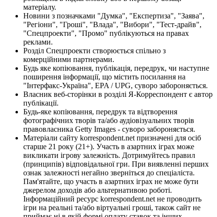
матеріалу.
Новини з позначками "Думка", "Експертиза", "Заява",
"Регіони", "Гроші", "Влада", "Вибори", "Тест-драйв",
"Спецпроекти", "Промо" публікуються на правах
реклами.
Розділ Спецпроекти створюється спільно з
комерційними партнерами.
Будь яке копіювання, публікація, передрук, чи наступне
поширення інформації, що містить посилання на
"Інтерфакс-Україна", EPA / UPG, суворо забороняється.
Власник веб-сторінки в розділі Я-Корреспондент є автор
публікації.
Будь-яке копіювання, передрук та відтворення
фотографічних творів та/або аудіовізуальних творів
правовласника Getty Images - суворо забороняється.
Матеріали сайту korrespondent.net призначені для осіб
старше 21 року (21+). Участь в азартних іграх може
викликати ігрову залежність. Дотримуйтесь правил
(принципів) відповідальної гри. При виявленні перших
ознак залежності негайно зверніться до спеціаліста.
Пам'ятайте, що участь в азартних іграх не може бути
джерелом доходів або альтернативою роботі.
Інформаційний ресурс korrespondent.net не проводить
ігри на реальні та/або віртуальні гроші, також сайт не
приймає ні в якій формі оплату ставок та інших