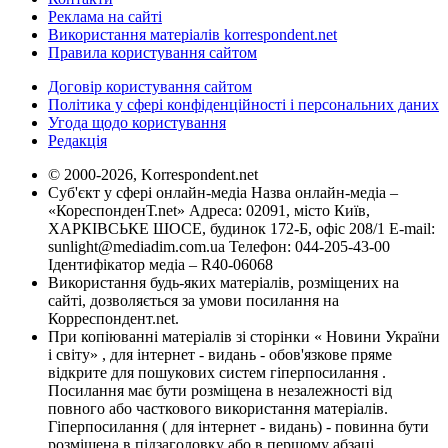
Реклама на сайті
Використання матеріалів korrespondent.net
Правила користування сайтом
Договір користування сайтом
Політика у сфері конфіденційності і персональних даних
Угода щодо користування
Редакція
© 2000-2026, Korrespondent.net
Суб'єкт у сфері онлайн-медіа Назва онлайн-медіа –
«КореспонденТ.net» Адреса: 02091, місто Київ,
ХАРКІВСЬКЕ ШОСЕ, будинок 172-Б, офіс 208/1 E-mail:
sunlight@mediadim.com.ua
Телефон: 044-205-43-00
Ідентифікатор медіа – R40-06068
Використання будь-яких матеріалів, розміщених на
сайті, дозволяється за умови посилання на
Корреспондент.net.
При копіюванні матеріалів зі сторінки « Новини України
і світу» , для інтернет - видань - обов'язкове пряме
відкрите для пошукових систем гіперпосилання .
Посилання має бути розміщена в незалежності від
повного або часткового використання матеріалів.
Гіперпосилання ( для інтернет - видань) - повинна бути
розміщена в підзаголовку або в першому абзаці