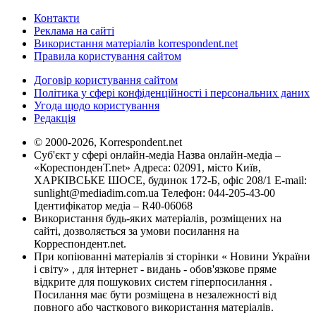
Контакти
Реклама на сайті
Використання матеріалів korrespondent.net
Правила користування сайтом
Договір користування сайтом
Політика у сфері конфіденційності і персональних даних
Угода щодо користування
Редакція
© 2000-2026, Korrespondent.net
Суб'єкт у сфері онлайн-медіа Назва онлайн-медіа –
«КореспонденТ.net» Адреса: 02091, місто Київ,
ХАРКІВСЬКЕ ШОСЕ, будинок 172-Б, офіс 208/1 E-mail:
sunlight@mediadim.com.ua
Телефон: 044-205-43-00
Ідентифікатор медіа – R40-06068
Використання будь-яких матеріалів, розміщених на
сайті, дозволяється за умови посилання на
Корреспондент.net.
При копіюванні матеріалів зі сторінки « Новини України
і світу» , для інтернет - видань - обов'язкове пряме
відкрите для пошукових систем гіперпосилання .
Посилання має бути розміщена в незалежності від
повного або часткового використання матеріалів.