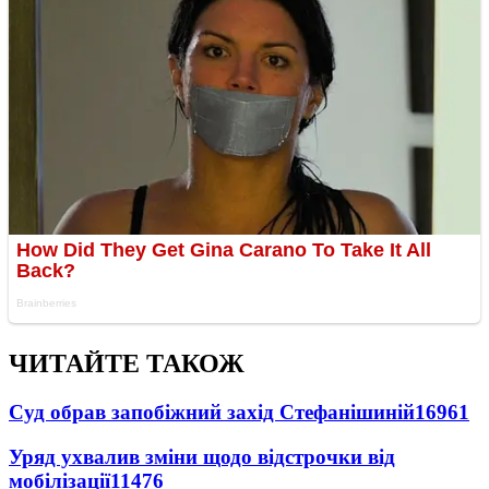
ЧИТАЙТЕ ТАКОЖ
Суд обрав запобіжний захід Стефанішиній
16961
Уряд ухвалив зміни щодо відстрочки від
мобілізації
11476