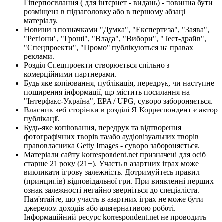
Гіперпосилання ( для інтернет - видань) - повинна бути
розміщена в підзаголовку або в першому абзаці
матеріалу.
Новини з позначками "Думка", "Експертиза", "Заява",
"Регіони", "Гроші", "Влада", "Вибори", "Тест-драйв",
"Спецпроекти", "Промо" публікуються на правах
реклами.
Розділ Спецпроекти створюється спільно з
комерційними партнерами.
Будь яке копіювання, публікація, передрук, чи наступне
поширення інформації, що містить посилання на
"Інтерфакс-Україна", EPA / UPG, суворо забороняється.
Власник веб-сторінки в розділі Я-Корреспондент є автор
публікації.
Будь-яке копіювання, передрук та відтворення
фотографічних творів та/або аудіовізуальних творів
правовласника Getty Images - суворо забороняється.
Матеріали сайту korrespondent.net призначені для осіб
старше 21 року (21+). Участь в азартних іграх може
викликати ігрову залежність. Дотримуйтесь правил
(принципів) відповідальної гри. При виявленні перших
ознак залежності негайно зверніться до спеціаліста.
Пам'ятайте, що участь в азартних іграх не може бути
джерелом доходів або альтернативою роботі.
Інформаційний ресурс korrespondent.net не проводить