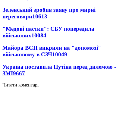
Зеленський зробив заяву про мирні
переговори
10613
"Медові пастки": СБУ попередила
військових
10084
Майора ВСП викрили на "допомозі"
військовому в СЗЧ
10049
Україна поставила Путіна перед дилемою -
ЗМІ
9667
Читати коментарі