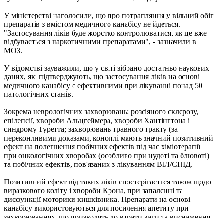
У міністерстві наголосили, що про потрапляння у вільний обіг
препаратів з вмістом медичного канабісу не йдеться.
"Застосування ліків буде жорстко контролюватися, як це вже
відбувається з наркотичними препаратами", - зазначили в
МОЗ.
У відомстві зауважили, що у світі зібрано достатньо наукових
даних, які підтверджують, що застосування ліків на основі
медичного канабісу є ефективними при лікуванні понад 50
патологічних станів.
Зокрема неврологічних захворювань: розсіяного склерозу,
епілепсії, хвороби Альцгеймера, хвороби Хантінгтона і
синдрому Туретта; захворювань травного тракту (за
переконливими доказами, коноплі мають значний позитивний
ефект на полегшення побічних ефектів під час хіміотерапії
при онкологічних хворобах (особливо при нудоті та блювоті)
та побічних ефектів, пов'язаних з лікуванням ВІЛ/СНІД.
Позитивний ефект від таких ліків спостерігається також щодо
виразкового коліту і хвороби Крона, при запаленні та
дисфункції моторики кишківника. Препарати на основі
канабісу використовуються для посилення апетиту при
захворюваннях, що призводять до втрати ваги та виснаження.