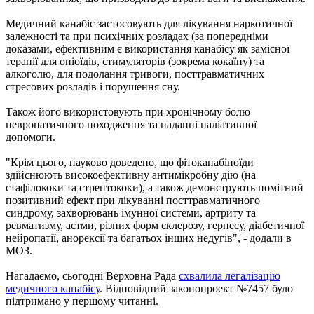
Медичний канабіс застосовують для лікування наркотичної
залежності та при психічних розладах (за попередніми
доказами, ефективним є використання канабісу як замісної
терапії для опіоїдів, стимуляторів (зокрема кокаїну) та
алкоголю, для подолання тривоги, посттравматичних
стресових розладів і порушення сну.
Також його використовують при хронічному болю
невропатичного походження та наданні паліативної
допомоги.
"Крім цього, науково доведено, що фітоканабіноїди
здійснюють високоефективну антимікробну дію (на
стафілококи та стрептококи), а також демонструють помітний
позитивний ефект при лікуванні посттравматичного
синдрому, захворювань імунної системи, артриту та
ревматизму, астми, різних форм склерозу, герпесу, діабетичної
нейропатії, анорексії та багатьох інших недугів", - додали в
МОЗ.
Нагадаємо, сьогодні Верховна Рада
схвалила легалізацію
медичного канабісу
. Відповідний законопроект №7457 було
підтримано у першому читанні.