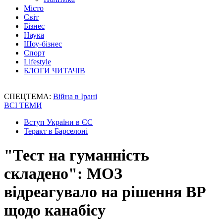
Місто
Світ
Бізнес
Наука
Шоу-бізнес
Спорт
Lifestyle
БЛОГИ ЧИТАЧІВ
СПЕЦТЕМА:
Війна в Ірані
ВСІ ТЕМИ
Вступ України в ЄС
Теракт в Барселоні
"Тест на гуманність
складено": МОЗ
відреагувало на рішення ВР
щодо канабісу