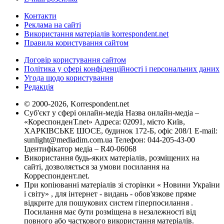
Контакти
Реклама на сайті
Використання матеріалів korrespondent.net
Правила користування сайтом
Договір користування сайтом
Політика у сфері конфіденційності і персональних даних
Угода щодо користування
Редакція
© 2000-2026, Korrespondent.net
Суб'єкт у сфері онлайн-медіа Назва онлайн-медіа –
«КореспонденТ.net» Адреса: 02091, місто Київ,
ХАРКІВСЬКЕ ШОСЕ, будинок 172-Б, офіс 208/1 E-mail:
sunlight@mediadim.com.ua
Телефон: 044-205-43-00
Ідентифікатор медіа – R40-06068
Використання будь-яких матеріалів, розміщених на
сайті, дозволяється за умови посилання на
Корреспондент.net.
При копіюванні матеріалів зі сторінки « Новини України
і світу» , для інтернет - видань - обов'язкове пряме
відкрите для пошукових систем гіперпосилання .
Посилання має бути розміщена в незалежності від
повного або часткового використання матеріалів.