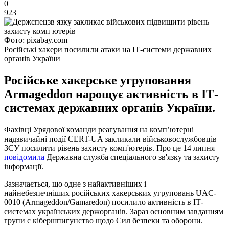
0
923
Фото: pixabay.com
Російські хакери посилили атаки на ІТ-системи державних
органів України
Російське хакерське угруповання
Armageddon нарощує активність в ІТ-
системах державних органів України.
Фахівці Урядової команди реагування на комп’ютерні
надзвичайні події CERT-UA закликали військовослужбовців
ЗСУ посилити рівень захисту комп'ютерів. Про це 14 липня
повідомила
Державна служба спеціального зв'язку та захисту
інформації.
Зазначається, що одне з найактивніших і
найнебезпечніших російських хакерських угруповань UAC-
0010 (Armageddon/Gamaredon) посилило активність в ІТ-
системах українських держорганів. Зараз основним завданням
групи є кібершпигунство щодо Сил безпеки та оборони.