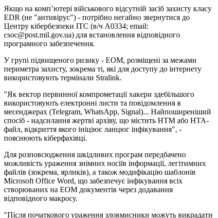
Якщо на комп’ютері військового відсутній засіб захисту класу
EDR (не "антивірус") - потрібно негайно звернутися до
Центру кібербезпеки ІТС (в/ч А0334; email:
csoc@post.mil.gov.ua
) для встановлення відповідного
програмного забезпечення.
У групі підвищеного ризику - ЕОМ, розміщені за межами
периметра захисту, зокрема ті, які для доступу до інтернету
використовують термінали Stralink.
"Як вектор первинної компрометації хакери здебільшого
використовують електронні листи та повідомлення в
месенджерах (Telegram, WhatsApp, Signal)... Найпоширеніший
спосіб - надсилання жертві архіву, що містить HTM або HTA-
файл, відкриття якого ініціює ланцюг інфікування", -
пояснюють кіберфахівці.
Для розповсюдження шкідливих програм передбачено
можливість ураження знімних носіїв інформації, легітимних
файлів (зокрема, ярликів), а також модифікацію шаблонів
Microsoft Office Word, що забезпечує інфікування всіх
створюваних на ЕОМ документів через додавання
відповідного макросу.
"Після початкового ураження зловмисники можуть викрадати