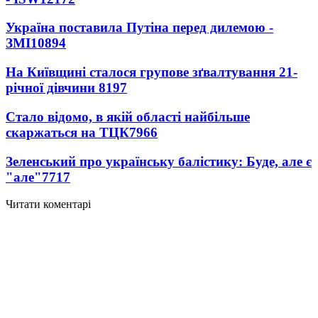
Україна поставила Путіна перед дилемою -
ЗМІ
10894
На Київщині сталося групове зґвалтування 21-
річної дівчини
8197
Стало відомо, в якій області найбільше
скаржаться на ТЦК
7966
Зеленський про українську балістику: Буде, але є
"але"
7717
Читати коментарі