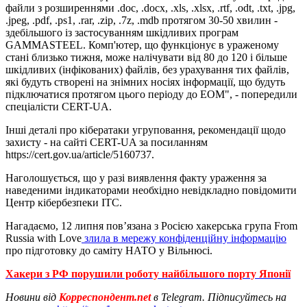
файли з розширеннями .doc, .docx, .xls, .xlsx, .rtf, .odt, .txt, .jpg,
.jpeg, .pdf, .ps1, .rar, .zip, .7z, .mdb протягом 30-50 хвилин -
здебільшого із застосуванням шкідливих програм
GAMMASTEEL. Комп'ютер, що функціонує в ураженому
стані близько тижня, може налічувати від 80 до 120 і більше
шкідливих (інфікованих) файлів, без урахування тих файлів,
які будуть створені на знімних носіях інформації, що будуть
підключатися протягом цього періоду до ЕОМ", - попередили
спеціалісти CERT-UA.
Інші деталі про кібератаки угруповання, рекомендації щодо
захисту - на сайті CERT-UA за посиланням
https://cert.gov.ua/article/5160737.
Наголошується, що у разі виявлення факту ураження за
наведеними індикаторами необхідно невідкладно повідомити
Центр кібербезпеки ІТС.
Нагадаємо, 12 липня пов’язана з Росією хакерська група From
Russia with Love
злила в мережу конфіденційну інформацію
про підготовку до саміту НАТО у Вільнюсі.
Хакери з РФ порушили роботу найбільшого порту Японії
Новини від
Корреспондент.net
в Telegram. Підписуйтесь на