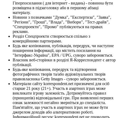
Гіперпосилання ( для інтернет - видань) - повинна бути
розміщена в підзаголовку або в першому абзаці
матеріалу.
Новини з позначками "Думка", "Експертиза", "Заява",
"Регіони", "Гроші", "Влада", "Вибори", "Тест-драйв",
"Спецпроекти", "Промо" публікуються на правах
реклами.
Розділ Спецпроекти створюється спільно з
комерційними партнерами.
Будь яке копіювання, публікація, передрук, чи наступне
поширення інформації, що містить посилання на
"Інтерфакс-Україна", EPA / UPG, суворо забороняється.
Власник веб-сторінки в розділі Я-Корреспондент є автор
публікації.
Будь-яке копіювання, передрук та відтворення
фотографічних творів та/або аудіовізуальних творів
правовласника Getty Images - суворо забороняється.
Матеріали сайту korrespondent.net призначені для осіб
старше 21 року (21+). Участь в азартних іграх може
викликати ігрову залежність. Дотримуйтесь правил
(принципів) відповідальної гри. При виявленні перших
ознак залежності негайно зверніться до спеціаліста.
Пам'ятайте, що участь в азартних іграх не може бути
джерелом доходів або альтернативою роботі.
Інформаційний ресурс korrespondent.net не проводить