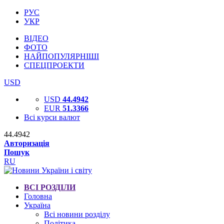
РУС
УКР
ВІДЕО
ФОТО
НАЙПОПУЛЯРНІШІ
СПЕЦПРОЕКТИ
USD
USD
44.4942
EUR
51.3366
Всі курси валют
44.4942
Авторизація
Пошук
RU
ВСІ РОЗДІЛИ
Головна
Україна
Всі новини розділу
Політика