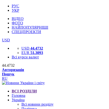
РУС
УКР
ВІДЕО
ФОТО
НАЙПОПУЛЯРНІШІ
СПЕЦПРОЕКТИ
USD
USD
44.4732
EUR
51.3093
Всі курси валют
44.4732
Авторизація
Пошук
RU
ВСІ РОЗДІЛИ
Головна
Україна
Всі новини розділу
Політика