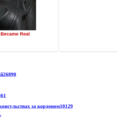
ії
26890
461
 консульствах за кордоном
10129
5