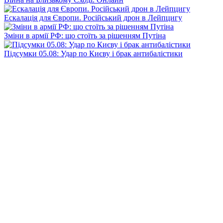
Ескалація для Європи. Російський дрон в Лейпцигу
Зміни в армії РФ: що стоїть за рішенням Путіна
Підсумки 05.08: Удар по Києву і брак антибалістики