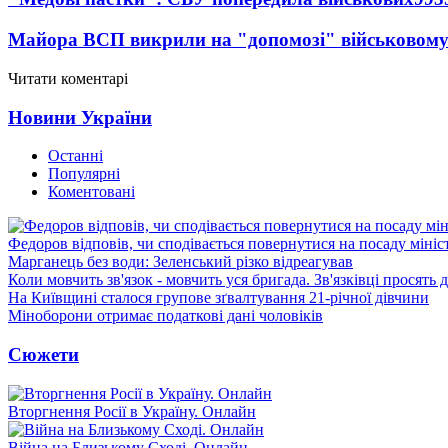
Майора ВСП викрили на "допомозі" військовому
Читати коментарі
Новини України
Останні
Популярні
Коментовані
Федоров відповів, чи сподівається повернутися на посаду міні
Марганець без води: Зеленський різко відреагував
Коли мовчить зв'язок - мовчить уся бригада. Зв'язківці просять
На Київщині сталося групове зґвалтування 21-річної дівчини
Міноборони отримає податкові дані чоловіків
Сюжети
Вторгнення Росії в Україну. Онлайн
Війна на Близькому Сході. Онлайн