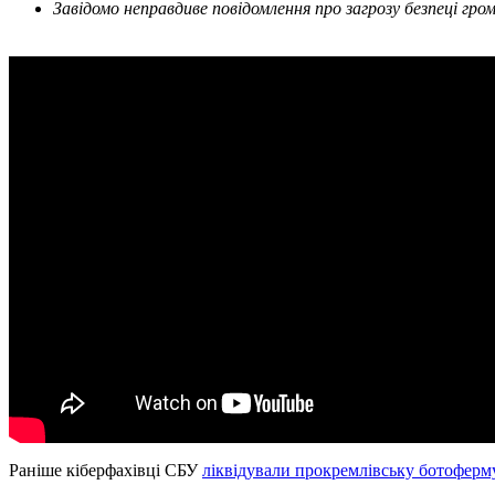
Завідомо неправдиве повідомлення про загрозу безпеці гр
Раніше кіберфахівці СБУ
ліквідували прокремлівську ботоферм