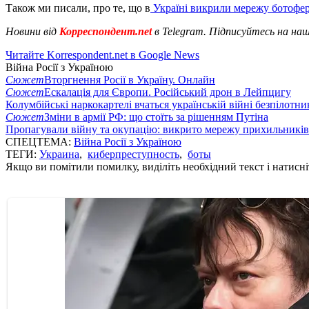
Також ми писали, про те, що в
Україні викрили мережу ботофер
Новини від
Корреспондент.net
в Telegram. Підписуйтесь на на
Читайте Korrespondent.net в Google News
Війна Росії з Україною
Сюжет
Вторгнення Росії в Україну. Онлайн
Сюжет
Ескалація для Європи. Російський дрон в Лейпцигу
Колумбійські наркокартелі вчаться українській війні безпілотни
Сюжет
Зміни в армії РФ: що стоїть за рішенням Путіна
Пропагували війну та окупацію: викрито мережу прихильникі
СПЕЦТЕМА:
Війна Росії з Україною
ТЕГИ:
Украина
,
киберпреступность
,
боты
Якщо ви помітили помилку, виділіть необхідний текст і натисніт