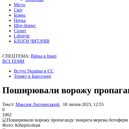
Місто
Світ
Бізнес
Наука
Шоу-бізнес
Спорт
Lifestyle
БЛОГИ ЧИТАЧІВ
СПЕЦТЕМА:
Війна в Ірані
ВСІ ТЕМИ
Вступ України в ЄС
Теракт в Барселоні
Поширювали ворожу пропаган
Текст:
Максим Липчанський
, 18 липня 2023, 12:55
0
1002
Фото: Кіберполіція