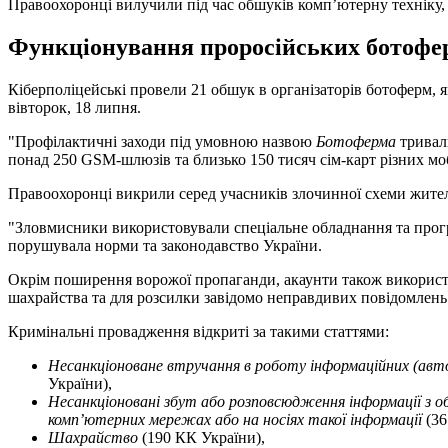
Правоохоронці вилучили під час обшуків комп’ютерну техніку
Функціонування проросійських ботоферм
Кіберполіцейські провели 21 обшук в організаторів ботоферм, 
вівторок, 18 липня.
"Профілактичні заходи під умовною назвою
Ботоферма
тривали
понад 250 GSM-шлюзів та близько 150 тисяч сім-карт різних моб
Правоохоронці викрили серед учасників злочинної схеми жителі
"Зловмисники використовували спеціальне обладнання та програ
порушувала норми та законодавство України.
Окрім поширення ворожої пропаганди, акаунти також використо
шахрайства та для розсилки завідомо неправдивих повідомлень п
Кримінальні провадження відкриті за такими статтями:
Несанкціоноване втручання в роботу інформаційних (авто
України),
Несанкціоновані збут або розповсюдження інформації з 
комп’ютерних мережах або на носіях такої інформації
(36
Шахрайство
(190 КК України),