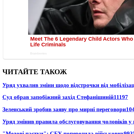
ЧИТАЙТЕ ТАКОЖ
Уряд ухвалив зміни щодо відстрочки від мобілізац
Суд обрав запобіжний захід Стефанішиній
11197
Зеленський зробив заяву про мирні переговори
10
Уряд змінив правила обслуговування чоловіків у
"Медові пастки": СБУ попередила військових
993