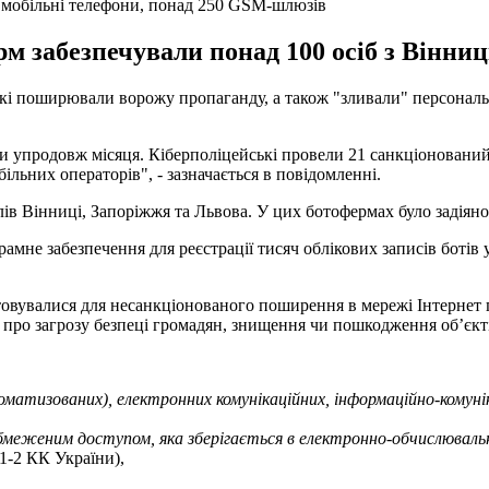
, мобільні телефони, понад 250 GSM-шлюзів
 забезпечували понад 100 осіб з Вінниц
які поширювали ворожу пропаганду, а також "зливали" персональн
 упродовж місяця. Кіберполіцейські провели 21 санкціонований
ільних операторів", - зазначається в повідомленні.
в Вінниці, Запоріжжя та Львова. У цих ботофермах було задіяно 
мне забезпечення для реєстрації тисяч облікових записів ботів
вувалися для несанкціонованого поширення в мережі Інтернет п
ро загрозу безпеці громадян, знищення чи пошкодження об’єктів 
матизованих), електронних комунікаційних, інформаційно-комуні
обмеженим доступом, яка зберігається в електронно-обчислювал
1-2 КК України),