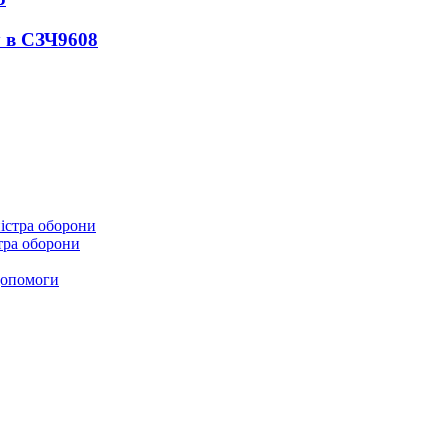
 в СЗЧ
9608
стра оборони
 допомоги