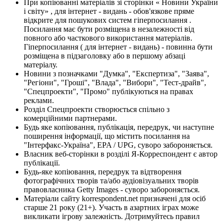
При копіюванні матеріалів зі сторінки « Новини України
і світу» , для інтернет - видань - обов'язкове пряме
відкрите для пошукових систем гіперпосилання .
Посилання має бути розміщена в незалежності від
повного або часткового використання матеріалів.
Гіперпосилання ( для інтернет - видань) - повинна бути
розміщена в підзаголовку або в першому абзаці
матеріалу.
Новини з позначками "Думка", "Експертиза", "Заява",
"Регіони", "Гроші", "Влада", "Вибори", "Тест-драйв",
"Спецпроекти", "Промо" публікуються на правах
реклами.
Розділ Спецпроекти створюється спільно з
комерційними партнерами.
Будь яке копіювання, публікація, передрук, чи наступне
поширення інформації, що містить посилання на
"Інтерфакс-Україна", EPA / UPG, суворо забороняється.
Власник веб-сторінки в розділі Я-Корреспондент є автор
публікації.
Будь-яке копіювання, передрук та відтворення
фотографічних творів та/або аудіовізуальних творів
правовласника Getty Images - суворо забороняється.
Матеріали сайту korrespondent.net призначені для осіб
старше 21 року (21+). Участь в азартних іграх може
викликати ігрову залежність. Дотримуйтесь правил