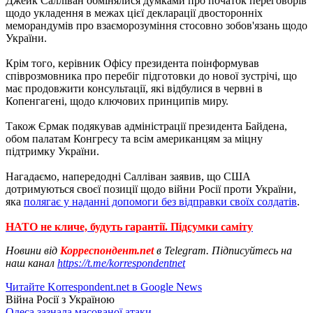
Джейк Салліван обмінялися думками про початок переговорів
щодо укладення в межах цієї декларації двосторонніх
меморандумів про взаєморозуміння стосовно зобов'язань щодо
України.
Крім того, керівник Офісу президента поінформував
співрозмовника про перебіг підготовки до нової зустрічі, що
має продовжити консультації, які відбулися в червні в
Копенгагені, щодо ключових принципів миру.
Також Єрмак подякував адміністрації президента Байдена,
обом палатам Конгресу та всім американцям за міцну
підтримку України.
Нагадаємо, напередодні Салліван заявив, що США
дотримуються своєї позиції щодо війни Росії проти України,
яка
полягає у наданні допомоги без відправки своїх солдатів
.
НАТО не кличе, будуть гарантії. Підсумки саміту
Новини від
Корреспондент.net
в Telegram. Підписуйтесь на
наш канал
https://t.me/korrespondentnet
Читайте Korrespondent.net в Google News
Війна Росії з Україною
Одеса зазнала масованої атаки