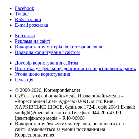
Facebook
Twitter
RSS-стрічки
E-mail розсилка
Контакти
Реклама на сайті
Використання матеріалів korrespondent.net
Правила користування сайтом
Договір користування сайтом
Політика у сфері конфіденційності і персональних даних
Угода щодо користування
Редакція
© 2000-2026, Korrespondent.net
Суб'єкт у сфері онлайн-медіа Назва онлайн-медіа –
«КореспонденТ.net» Адреса: 02091, місто Київ,
ХАРКІВСЬКЕ ШОСЕ, будинок 172-Б, офіс 208/1 E-mail:
sunlight@mediadim.com.ua
Телефон: 044-205-43-00
Ідентифікатор медіа – R40-06068
Використання будь-яких матеріалів, розміщених на
сайті, дозволяється за умови посилання на
Корреспондент.net.