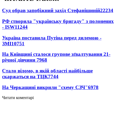
Суд обрав запобіжний захід Стефанішиній
22234
РФ створила "українську бригаду" з полонених
- ISW
11244
Україна поставила Путіна перед дилемою -
ЗМІ
10751
На Київщині сталося групове зґвалтування 21-
річної дівчини
7968
Стало відомо, в якій області найбільше
скаржаться на ТЦК
7744
На Черкащині викрили "схему СЗЧ"
6978
Читати коментарі