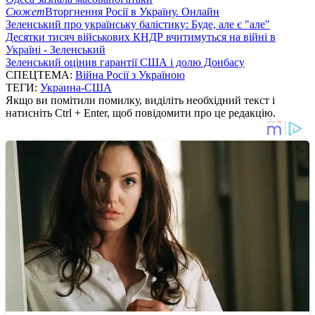
Сюжет
Вторгнення Росії в Україну. Онлайн
Зеленський про українську балістику: Буде, але є "але"
Десятки тисяч військових КНДР вчитимуться на війні в
Україні - Зеленський
Зеленський оцінив гарантії США і долю Донбасу
СПЕЦТЕМА:
Війна Росії з Україною
ТЕГИ:
Украина-США
Якщо ви помітили помилку, виділіть необхідний текст і
натисніть Ctrl + Enter, щоб повідомити про це редакцію.