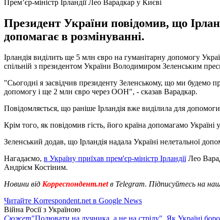
Прем’єр-міністр Ірландії Лео Варадкар у Києві
Президент України повідомив, що Ірланд
допомагає в розмінуванні.
Ірландія виділить ще 5 млн євро на гуманітарну допомогу Украї
спільній з президентом України Володимиром Зеленським прес
"Сьогодні я засвідчив президенту Зеленському, що ми будемо п
допомогу і ще 2 млн євро через ООН", - сказав Варадкар.
Повідомляється, що раніше Ірландія вже виділила для допомоги
Крім того, як повідомив гість, його країна допомагамо Україні
Зеленський додав, що Ірландія надала Україні нелетальної допо
Нагадаємо,
в Україну приїхав прем'єр-міністр Ірландії
Лео Вара
Андрієм Костіним.
Новини від
Корреспондент.net
в Telegram. Підписуйтесь на на
Читайте Korrespondent.net в Google News
Війна Росії з Україною
Сюжет
"Полювати на лучника, а не на стрілу". Як Україні бор