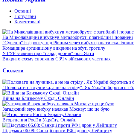
Останні
Популярні
Коментовані
На Миколаївщині вибухнув металобрухт: є загиблий і поранені
"Сувенір" із фронту: під Рівним через вибух гранати скалічили
Командира артдивізіону викрили на збуті тротилу
У ГУР заявили про "парад дронів" біля Ялти
Викрито схему сприяння СЗЧ у військових частинах
Сюжети
"Полювати на лучника, а не на стрілу". Як Україні боротись з 
Війна на Близькому Сході. Онлайн
Загадковий звук вибуху налякав Москву: що це було
Вторгнення Росії в Україну. Онлайн
Підсумки 06.08: Санкції проти РФ і дрон у Лейпцигу