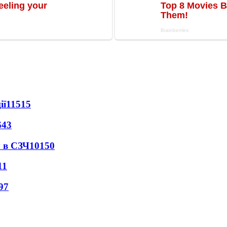
ії
11515
643
 в СЗЧ
10150
11
97