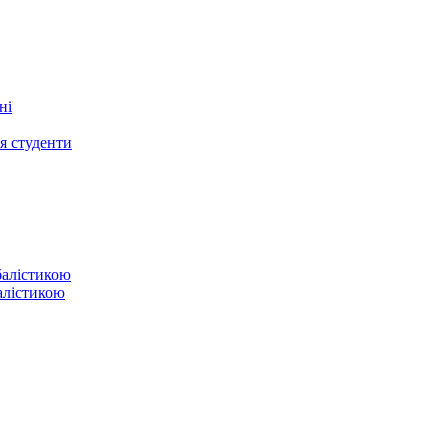
ся студенти
балістикою