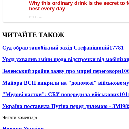
ЧИТАЙТЕ ТАКОЖ
Суд обрав запобіжний захід Стефанішиній
17781
Уряд ухвалив зміни щодо відстрочки від мобілізац
Зеленський зробив заяву про мирні переговори
10
Майора ВСП викрили на "допомозі" військовому
"Медові пастки": СБУ попередила військових
101
Україна поставила Путіна перед дилемою - ЗМІ
98
Читати коментарі
Новини України