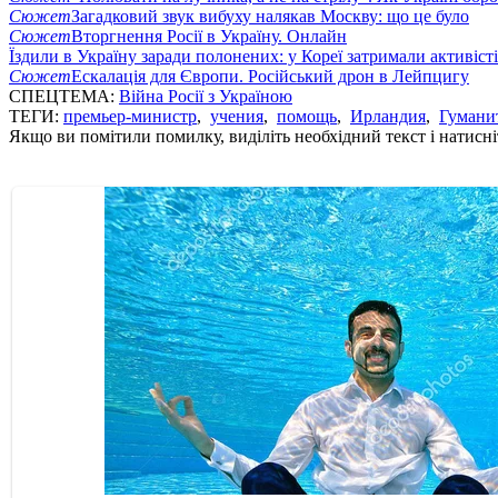
Сюжет
Загадковий звук вибуху налякав Москву: що це було
Сюжет
Вторгнення Росії в Україну. Онлайн
Їздили в Україну заради полонених: у Кореї затримали активіст
Сюжет
Ескалація для Європи. Російський дрон в Лейпцигу
СПЕЦТЕМА:
Війна Росії з Україною
ТЕГИ:
премьер-министр
,
учения
,
помощь
,
Ирландия
,
Гумани
Якщо ви помітили помилку, виділіть необхідний текст і натисніт