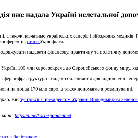
ія вже надала Україні нелетальної допом
ні, а також навчатиме українських саперів і військових медиків. 
конференції,
пише
Укрінформ.
родовжувати надавати фінансову, практичну та політичну допомо
 Україні 100 млн євро, зокрема до Європейського фонду миру, я
 у сфері інфраструктури - надано обладнання для відновлення ене
моги на понад 170 млн євро, а також допомагає в розмінуванні.
дкар. Він
зустрівся з президентом України Володимиром Зеленс
ш канал
https://t.me/korrespondentnet
отись з балістикою