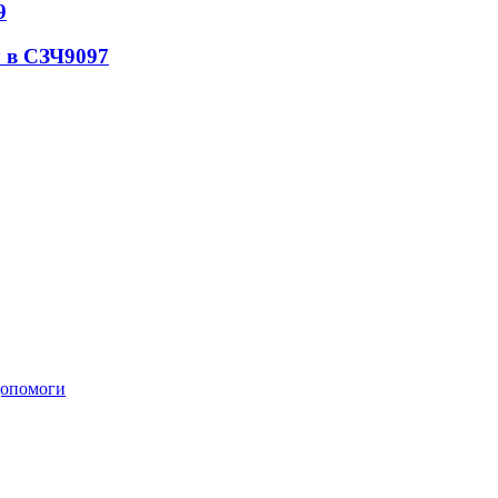
9
 в СЗЧ
9097
 допомоги