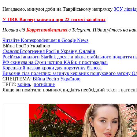
Нагадаємо, минулої доби на Таврійському напрямку
ЗСУ ліквід
У ПВК Вагнер заявили про 22 тисячі загиблих
Новини від
Корреспондент.net
в Telegram. Підписуйтесь на на
Читайте Korrespondent.net в Google News
Війна Росії з Україною
Сюжет
Вторгнення Росії в Україну. Онлайн
Російські аналоги Starlink досягли вікна стабільного покриття 
РФ скинула на Суми чотири КАБи: є постраждалі
Корецький назвав кроки для порятунку бізнеса
Вивозив тіла полеглих: загинув керівник пошукового загону О
СПЕЦТЕМА:
Війна Росії з Україною
ТЕГИ:
война
,
погибшие
Якщо ви помітили помилку, виділіть необхідний текст і натисніт