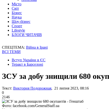
Місто
Світ
Бізнес
Наука
Шоу-бізнес
Спорт
Lifestyle
БЛОГИ ЧИТАЧІВ
СПЕЦТЕМА:
Війна в Ірані
ВСІ ТЕМИ
Вступ України в ЄС
Теракт в Барселоні
ЗСУ за добу знищили 680 окуп
Текст:
Виктория Подорожная
, 21 липня 2023, 08:16
0
2146
Фото: facebook.com/GeneralStaff.ua