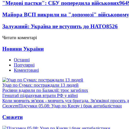
"Медові пастки": СБУ попередила військових
964
Майора ВСП викрили на "допомозі" військовому
Залужний: Україна не вступить до НАТО
8526
Читати коментарі
Новини України
Останні
Популярні
Коментовані
Удар по Сумах: постраждали 13 людей
Росіяни вдарили по Балаклії: троє загиблих
Генштаб підрахував втрати РФ у війні
Коли мовчить зв'язок - мовчить уся бригада. Зв'язківці просять
Сюжет
Підсумки 05.08: Удар по Києву і брак антибалістики
Сюжети