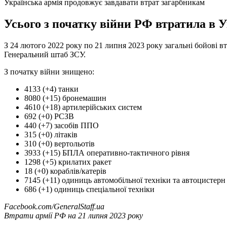
Українська армія продовжує завдавати втрат загарбникам
Усього з початку війни РФ втратила в Ук
З 24 лютого 2022 року по 21 липня 2023 року загальні бойові вт
Генеральний штаб ЗСУ.
З початку війни знищено:
4133 (+4) танки
8080 (+15) бронемашин
4610 (+18) артилерійських систем
692 (+0) РСЗВ
440 (+7) засобів ППО
315 (+0) літаків
310 (+0) вертольотів
3933 (+15) БПЛА оперативно-тактичного рівня
1298 (+5) крилатих ракет
18 (+0) кораблів/катерів
7145 (+11) одиниць автомобільної техніки та автоцистерн
686 (+1) одиниць спеціальної техніки
Facebook.com/GeneralStaff.ua
Втрати армії РФ на 21 липня 2023 року