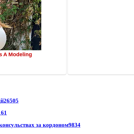
ії
26505
161
 консульствах за кордоном
9834