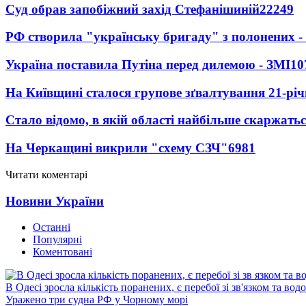
Суд обрав запобіжний захід Стефанішиній
22249
РФ створила "українську бригаду" з полонених -
Україна поставила Путіна перед дилемою - ЗМІ
10
На Київщині сталося групове зґвалтування 21-річ
Стало відомо, в якій області найбільше скаржать
На Черкащині викрили "схему СЗЧ"
6981
Читати коментарі
Новини України
Останні
Популярні
Коментовані
В Одесі зросла кількість поранених, є перебої зі зв'язком та вод
Уражено три судна РФ у Чорному морі