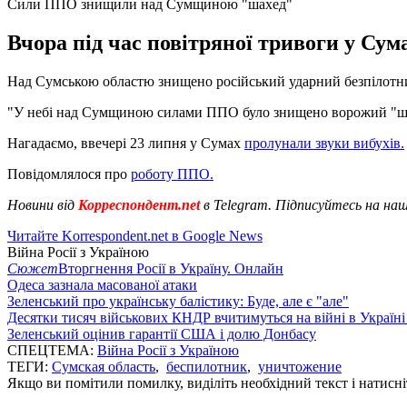
Сили ППО знищили над Сумщиною "шахед"
Вчора під час повітряної тривоги у Су
Над Сумською областю знищено російський ударний безпілотн
"У небі над Сумщиною силами ППО було знищено ворожий "шахе
Нагадаємо, ввечері 23 липня у Сумах
пролунали звуки вибухів.
Повідомлялося про
роботу ППО.
Новини від
Корреспондент.net
в Telegram. Підписуйтесь на на
Читайте Korrespondent.net в Google News
Війна Росії з Україною
Сюжет
Вторгнення Росії в Україну. Онлайн
Одеса зазнала масованої атаки
Зеленський про українську балістику: Буде, але є "але"
Десятки тисяч військових КНДР вчитимуться на війні в Україні
Зеленський оцінив гарантії США і долю Донбасу
СПЕЦТЕМА:
Війна Росії з Україною
ТЕГИ:
Сумская область
,
беспилотник
,
уничтожение
Якщо ви помітили помилку, виділіть необхідний текст і натисніт