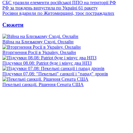
СБС уразили елементи російської ППО на території РФ
РФ за тиждень випустила по Україні 61 ракету
Росіяни вдарили по Житомирщині, троє постраждалих
Сюжети
Війна на Близькому Сході. Онлайн
Вторгнення Росії в Україну. Онлайн
Підсумки 08.08: Patriot буде і мінус два НПЗ
Підсумки 07.08: "Пекельні" санкції і "парад" дронів
Пекельні санкції. Рішення Сената США