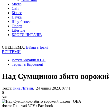
Місто
Світ
Бізнес
Наука
Шоу-бізнес
Спорт
Lifestyle
БЛОГИ ЧИТАЧІВ
СПЕЦТЕМА:
Війна в Ірані
ВСІ ТЕМИ
Вступ України в ЄС
Теракт в Барселоні
Над Сумщиною збито ворожий
Текст:
Інна Літвин
, 24 липня 2023, 07:41
0
541
Фото: Генштаб ЗСУ / Facebook