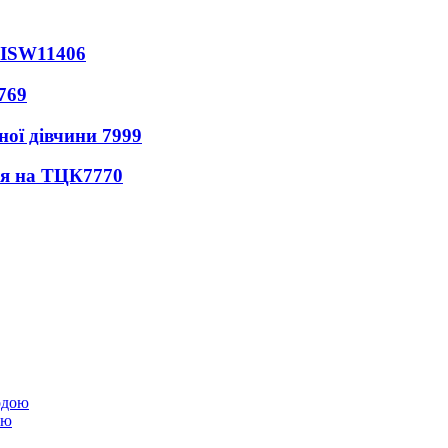
 ISW
11406
769
ної дівчини
7999
ся на ТЦК
7770
ою