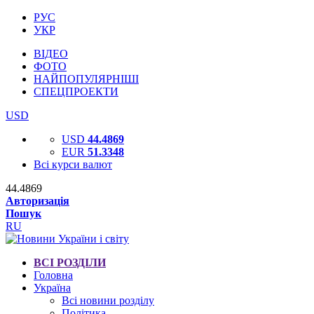
РУС
УКР
ВІДЕО
ФОТО
НАЙПОПУЛЯРНІШІ
СПЕЦПРОЕКТИ
USD
USD
44.4869
EUR
51.3348
Всі курси валют
44.4869
Авторизація
Пошук
RU
ВСІ РОЗДІЛИ
Головна
Україна
Всі новини розділу
Політика