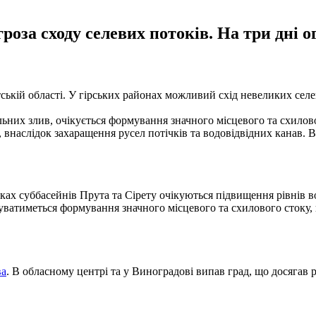
гроза сходу селевих потоків. На три дні
ській області. У гірських районах можливий схід невеликих сел
льних злив, очікується формування значного мiсцевого та схилов
внаслiдок захаращення русел потiчкiв та водовiдвiдних канав. В
ках суббасейнiв Прута та Сiрету очікуються підвищення рiвнiв во
уватиметься формування значного мiсцевого та схилового стоку, 
ва
. В обласному центрі та у Виноградові випав град, що досягав 