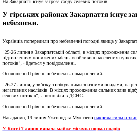
На Закарпатті існує загроза сходу селевих потоків
У гiрських районах Закарпаття існує за
небезпеки.
Українців попередили про небезпечні погодні явища у Закарпат
"25-26 липня в Закарпатськiй областi, в мiсцях проходження си
пiдтопленням понижених мiсць, особливо в населених пунктах, 
потоків", - йдеться у повідомленні.
Оголошено ІІ рiвень небезпеки - помаранчевий.
"26-27 липня, у зв’язку з очiкуваними значними опадами, на рiч
негативних наслідків. В мiсцях проходження сильних злив відб
селевих потокiв", - розповіли в ДСНС.
Оголошено ІІ рiвень небезпеки - помаранчевий.
Нагадаємо, 19 липня Ужгород та Мукачево
накрила сильна зли
У Києві 7 липня випала майже місячна норма опадів