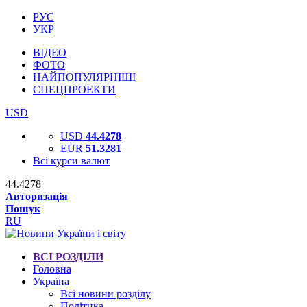
РУС
УКР
ВІДЕО
ФОТО
НАЙПОПУЛЯРНІШІ
СПЕЦПРОЕКТИ
USD
USD
44.4278
EUR
51.3281
Всі курси валют
44.4278
Авторизація
Пошук
RU
ВСІ РОЗДІЛИ
Головна
Україна
Всі новини розділу
Політика