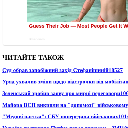
ЧИТАЙТЕ ТАКОЖ
Суд обрав запобіжний захід Стефанішиній
18527
Уряд ухвалив зміни щодо відстрочки від мобілізац
Зеленський зробив заяву про мирні переговори
10
Майора ВСП викрили на "допомозі" військовому
"Медові пастки": СБУ попередила військових
101