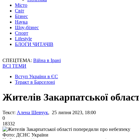
Місто
Світ
Бізнес
Наука
Шоу-бізнес
Спорт
Lifestyle
БЛОГИ ЧИТАЧІВ
СПЕЦТЕМА:
Війна в Ірані
ВСІ ТЕМИ
Вступ України в ЄС
Теракт в Барселоні
Жителів Закарпатської област
Текст:
Алена Шевчук
, 25 липня 2023, 18:00
0
18332
Фото: ДСНС України