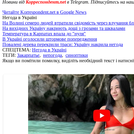
Новини від
Корреспондент.net
в Telegram. Підписуйтесь на на
Читайте Korrespondent.net в Google News
Негода в Україні
На Волині семеро людей втратили свідомість через влучання б
На вихідних Україну накриють дощі з грозами та шквалами
Температура в Карпатах впала до "нуля"
В Україні оголосили штормове попередження
Повалені дерева перекрили траси: Україну накрила негода
СПЕЦТЕМА:
Негода в Україні
ТЕГИ:
Закарпатье
,
непогода
,
синоптики
Якщо ви помітили помилку, виділіть необхідний текст і натисніт