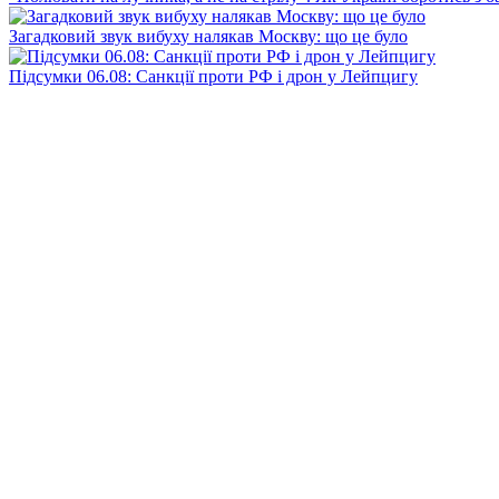
Загадковий звук вибуху налякав Москву: що це було
Підсумки 06.08: Санкції проти РФ і дрон у Лейпцигу