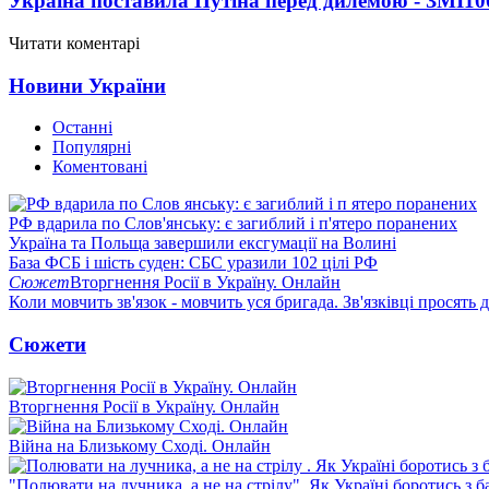
Україна поставила Путіна перед дилемою - ЗМІ
10
Читати коментарі
Новини України
Останні
Популярні
Коментовані
РФ вдарила по Слов'янську: є загиблий і п'ятеро поранених
Україна та Польща завершили ексгумації на Волині
База ФСБ і шість суден: СБС уразили 102 цілі РФ
Сюжет
Вторгнення Росії в Україну. Онлайн
Коли мовчить зв'язок - мовчить уся бригада. Зв'язківці просять
Сюжети
Вторгнення Росії в Україну. Онлайн
Війна на Близькому Сході. Онлайн
"Полювати на лучника, а не на стрілу". Як Україні боротись з 