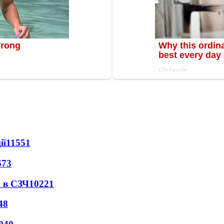
ії
11551
673
 в СЗЧ
10221
48