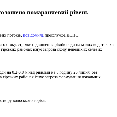
 оголошено помаранчевий рівень
евих потоків,
повідомила
пресслужба ДСНС.
ого стоку, стрiмке пiдвищення рiвнiв води на малих водотоках з
 гiрських районах існує загроза сходу невеликих селевих
ди на 0,2-0,8 м над рівнями на 8 годину 25 липня, без
в гiрських районах iснує загроза формування локальних
розміру волоського горіха.