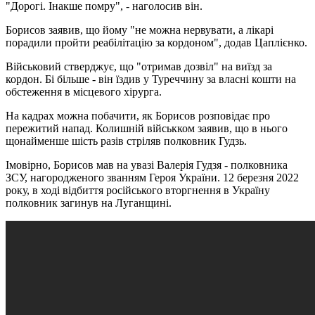
"Дорогі. Інакше помру", - наголосив він.
Борисов заявив, що йому "не можна нервувати, а лікарі
порадили пройти реабілітацію за кордоном", додав Цаплієнко.
Військовий стверджує, що "отримав дозвіл" на виїзд за
кордон. Бі більше - він їздив у Туреччину за власні кошти на
обстеження в місцевого хірурга.
На кадрах можна побачити, як Борисов розповідає про
пережитий напад. Колишній військком заявив, що в нього
щонайменше шість разів стріляв полковник Гудзь.
Імовірно, Борисов мав на увазі Валерія Гудзя - полковника
ЗСУ, нагородженого званням Героя України. 12 березня 2022
року, в ході відбиття російського вторгнення в Україну
полковник загинув на Луганщині.