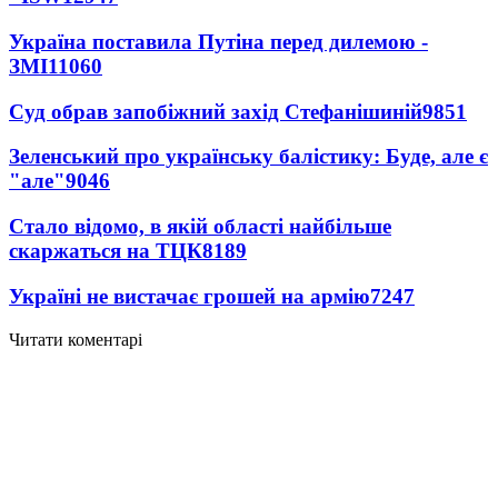
Україна поставила Путіна перед дилемою -
ЗМІ
11060
Суд обрав запобіжний захід Стефанішиній
9851
Зеленський про українську балістику: Буде, але є
"але"
9046
Стало відомо, в якій області найбільше
скаржаться на ТЦК
8189
Україні не вистачає грошей на армію
7247
Читати коментарі