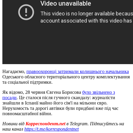
Нагадаємо,
правоохоронці затримали колишнього начальника
Одеського обласного територіального центру комплектування
та соціальної підтримки.
Як відомо, 28 червня Євгена Борисова
було звільнено з
посади
. Це сталося після гучного скандалу: журналісти
знайшли в Іспанії майно його сім'ї на мільони євро.
Нерухомость та дорогі автівки були придбані вже під час
повномасштабної війни.
Новини від
Корреспондент.net
в Telegram. Підписуйтесь на
наш канал
https://t.me/korrespondentnet