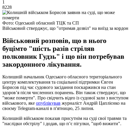
1
8228
Фото: Одеський обласний ТЦК та СП
Військовий стверджує, що "отримав дозвіл" на виїзд за кордон
Військовий розповів, що в нього
буцімто "шість разів стріляв
полковник Гудзь" і що він потребував
закордонного лікування.
Колишній начальник Одеського обласного територіального
центру комплектування та соціальної підтримки Євген
Борисов під час судового засідання поскаржився на стан
здоров’я після численних поранень. Він також стверджує, що
"може померти". Про свідчить відео із судової зали з виступом
військового, яке
опублікував
журналіст Андрій Цаплієнко на
своєму Telegram-каналі в п'ятницю, 25 липня.
Колишній військком показав присутнім на суді свої травми та
"наслідки обстрілу" і додав, що п’є пігулки, "щоб вижити".