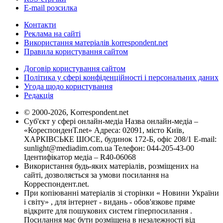
E-mail розсилка
Контакти
Реклама на сайті
Використання матеріалів korrespondent.net
Правила користування сайтом
Договір користування сайтом
Політика у сфері конфіденційності і персональних даних
Угода щодо користування
Редакція
© 2000-2026, Korrespondent.net
Суб'єкт у сфері онлайн-медіа Назва онлайн-медіа –
«КореспонденТ.net» Адреса: 02091, місто Київ,
ХАРКІВСЬКЕ ШОСЕ, будинок 172-Б, офіс 208/1 E-mail:
sunlight@mediadim.com.ua
Телефон: 044-205-43-00
Ідентифікатор медіа – R40-06068
Використання будь-яких матеріалів, розміщених на
сайті, дозволяється за умови посилання на
Корреспондент.net.
При копіюванні матеріалів зі сторінки « Новини України
і світу» , для інтернет - видань - обов'язкове пряме
відкрите для пошукових систем гіперпосилання .
Посилання має бути розміщена в незалежності від