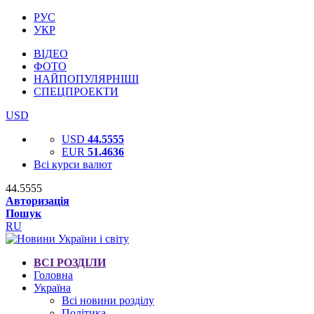
РУС
УКР
ВІДЕО
ФОТО
НАЙПОПУЛЯРНІШІ
СПЕЦПРОЕКТИ
USD
USD
44.5555
EUR
51.4636
Всі курси валют
44.5555
Авторизація
Пошук
RU
ВСІ РОЗДІЛИ
Головна
Україна
Всі новини розділу
Політика