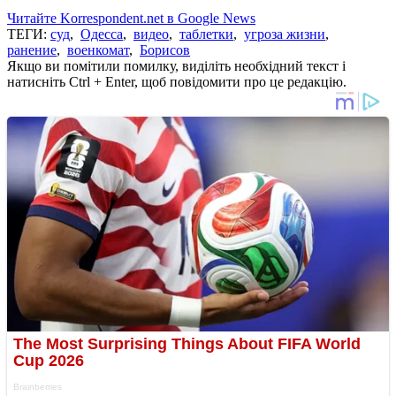
Читайте Korrespondent.net в Google News
ТЕГИ:
суд
,
Одесса
,
видео
,
таблетки
,
угроза жизни
,
ранение
,
военкомат
,
Борисов
Якщо ви помітили помилку, виділіть необхідний текст і
натисніть Ctrl + Enter, щоб повідомити про це редакцію.