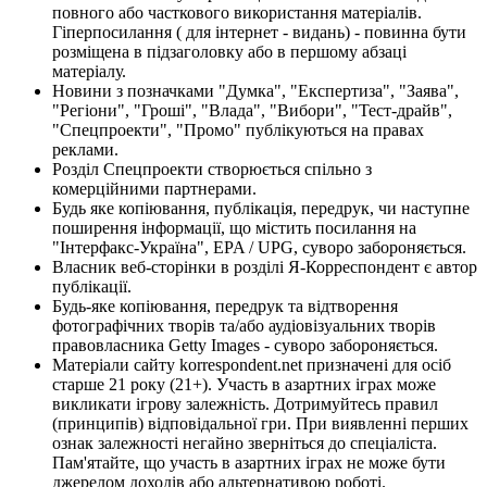
повного або часткового використання матеріалів.
Гіперпосилання ( для інтернет - видань) - повинна бути
розміщена в підзаголовку або в першому абзаці
матеріалу.
Новини з позначками "Думка", "Експертиза", "Заява",
"Регіони", "Гроші", "Влада", "Вибори", "Тест-драйв",
"Спецпроекти", "Промо" публікуються на правах
реклами.
Розділ Спецпроекти створюється спільно з
комерційними партнерами.
Будь яке копіювання, публікація, передрук, чи наступне
поширення інформації, що містить посилання на
"Інтерфакс-Україна", EPA / UPG, суворо забороняється.
Власник веб-сторінки в розділі Я-Корреспондент є автор
публікації.
Будь-яке копіювання, передрук та відтворення
фотографічних творів та/або аудіовізуальних творів
правовласника Getty Images - суворо забороняється.
Матеріали сайту korrespondent.net призначені для осіб
старше 21 року (21+). Участь в азартних іграх може
викликати ігрову залежність. Дотримуйтесь правил
(принципів) відповідальної гри. При виявленні перших
ознак залежності негайно зверніться до спеціаліста.
Пам'ятайте, що участь в азартних іграх не може бути
джерелом доходів або альтернативою роботі.