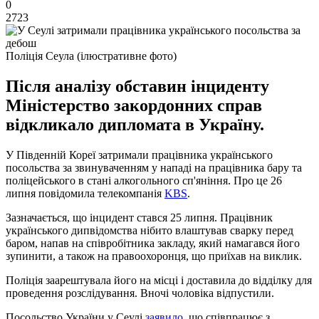
0
2723
Поліція Сеула (ілюстративне фото)
Після аналізу обставин інциденту
Міністерство закордонних справ
відкликало дипломата в Україну.
У Південній Кореї затримали працівника українського
посольства за звинуваченням у нападі на працівника бару та
поліцейського в стані алкогольного сп'яніння. Про це 26
липня повідомила телекомпанія
KBS
.
Зазначається, що інцидент стався 25 липня. Працівник
українського дипвідомства нібито влаштував сварку перед
баром, напав на співробітника закладу, який намагався його
зупинити, а також на правоохоронця, що приїхав на виклик.
Поліція заарештувала його на місці і доставила до відділку для
проведення розслідування. Вночі чоловіка відпустили.
Посольство України у Сеулі
заявило
, що співпрацює з