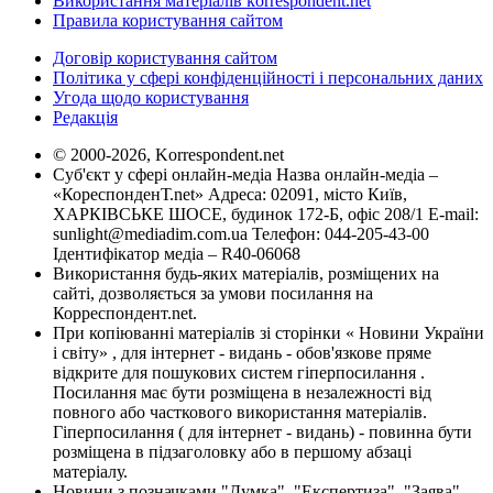
Використання матеріалів korrespondent.net
Правила користування сайтом
Договір користування сайтом
Політика у сфері конфіденційності і персональних даних
Угода щодо користування
Редакція
© 2000-2026, Korrespondent.net
Суб'єкт у сфері онлайн-медіа Назва онлайн-медіа –
«КореспонденТ.net» Адреса: 02091, місто Київ,
ХАРКІВСЬКЕ ШОСЕ, будинок 172-Б, офіс 208/1 E-mail:
sunlight@mediadim.com.ua
Телефон: 044-205-43-00
Ідентифікатор медіа – R40-06068
Використання будь-яких матеріалів, розміщених на
сайті, дозволяється за умови посилання на
Корреспондент.net.
При копіюванні матеріалів зі сторінки « Новини України
і світу» , для інтернет - видань - обов'язкове пряме
відкрите для пошукових систем гіперпосилання .
Посилання має бути розміщена в незалежності від
повного або часткового використання матеріалів.
Гіперпосилання ( для інтернет - видань) - повинна бути
розміщена в підзаголовку або в першому абзаці
матеріалу.
Новини з позначками "Думка", "Експертиза", "Заява",