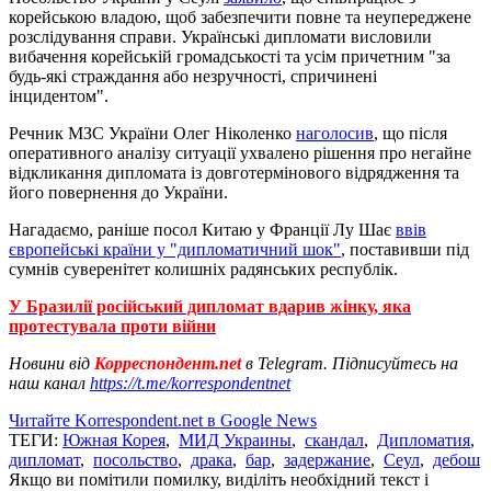
корейською владою, щоб забезпечити повне та неупереджене
розслідування справи. Українські дипломати висловили
вибачення корейській громадськості та усім причетним "за
будь-які страждання або незручності, спричинені
інцидентом".
Речник МЗС України Олег Ніколенко
наголосив
, що після
оперативного аналізу ситуації ухвалено рішення про негайне
відкликання дипломата із довготермінового відрядження та
його повернення до України.
Нагадаємо, раніше посол Китаю у Франції Лу Шає
ввів
європейські країни у "дипломатичний шок"
, поставивши під
сумнів суверенітет колишніх радянських республік.
У Бразилії російський дипломат вдарив жінку, яка
протестувала проти війни
Новини від
Корреспондент.net
в Telegram. Підписуйтесь на
наш канал
https://t.me/korrespondentnet
Читайте Korrespondent.net в Google News
ТЕГИ:
Южная Корея
,
МИД Украины
,
скандал
,
Дипломатия
,
дипломат
,
посольство
,
драка
,
бар
,
задержание
,
Сеул
,
дебош
Якщо ви помітили помилку, виділіть необхідний текст і