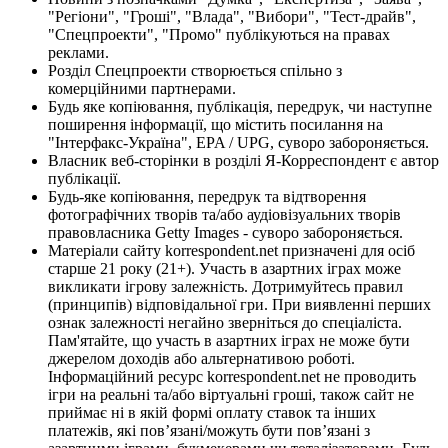
"Регіони", "Гроші", "Влада", "Вибори", "Тест-драйв",
"Спецпроекти", "Промо" публікуються на правах
реклами.
Розділ Спецпроекти створюється спільно з
комерційними партнерами.
Будь яке копіювання, публікація, передрук, чи наступне
поширення інформації, що містить посилання на
"Інтерфакс-Україна", EPA / UPG, суворо забороняється.
Власник веб-сторінки в розділі Я-Корреспондент є автор
публікації.
Будь-яке копіювання, передрук та відтворення
фотографічних творів та/або аудіовізуальних творів
правовласника Getty Images - суворо забороняється.
Матеріали сайту korrespondent.net призначені для осіб
старше 21 року (21+). Участь в азартних іграх може
викликати ігрову залежність. Дотримуйтесь правил
(принципів) відповідальної гри. При виявленні перших
ознак залежності негайно зверніться до спеціаліста.
Пам'ятайте, що участь в азартних іграх не може бути
джерелом доходів або альтернативою роботі.
Інформаційний ресурс korrespondent.net не проводить
ігри на реальні та/або віртуальні гроші, також сайт не
приймає ні в якій формі оплату ставок та інших
платежів, які пов’язані/можуть бути пов’язані з