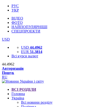
РУС
УКР
ВІДЕО
ФОТО
НАЙПОПУЛЯРНІШІ
СПЕЦПРОЕКТИ
USD
USD
44.4962
EUR
51.3814
Всі курси валют
44.4962
Авторизація
Пошук
RU
ВСІ РОЗДІЛИ
Головна
Україна
Всі новини розділу
Політика