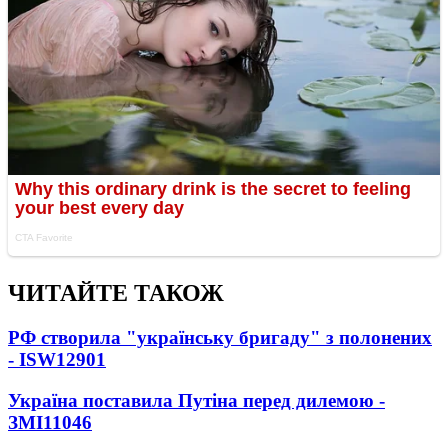
ЧИТАЙТЕ ТАКОЖ
РФ створила "українську бригаду" з полонених
- ISW
12901
Україна поставила Путіна перед дилемою -
ЗМІ
11046