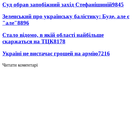
Суд обрав запобіжний захід Стефанішиній
9845
Зеленський про українську балістику: Буде, але є
"але"
8896
Стало відомо, в якій області найбільше
скаржаться на ТЦК
8178
Україні не вистачає грошей на армію
7216
Читати коментарі