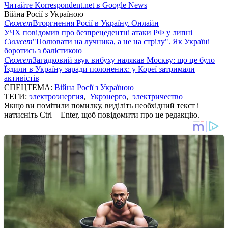
Читайте Korrespondent.net в Google News
Війна Росії з Україною
Сюжет
Вторгнення Росії в Україну. Онлайн
УЧХ повідомив про безпрецедентні атаки РФ у липні
Сюжет
"Полювати на лучника, а не на стрілу". Як Україні
боротись з балістикою
Сюжет
Загадковий звук вибуху налякав Москву: що це було
Їздили в Україну заради полонених: у Кореї затримали
активістів
СПЕЦТЕМА:
Війна Росії з Україною
ТЕГИ:
электроэнергия
,
Укрэнерго
,
электричество
Якщо ви помітили помилку, виділіть необхідний текст і
натисніть Ctrl + Enter, щоб повідомити про це редакцію.