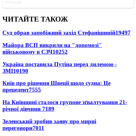
ЧИТАЙТЕ ТАКОЖ
Суд обрав запобіжний захід Стефанішиній
19497
Майора ВСП викрили на "допомозі"
військовому в СЗЧ
10252
Україна поставила Путіна перед дилемою -
ЗМІ
10190
Київ про рішення Швеції щодо судна: Це
прецедент
7555
На Київщині сталося групове зґвалтування 21-
річної дівчини
7189
Зеленський зробив заяву про мирні
переговори
7011