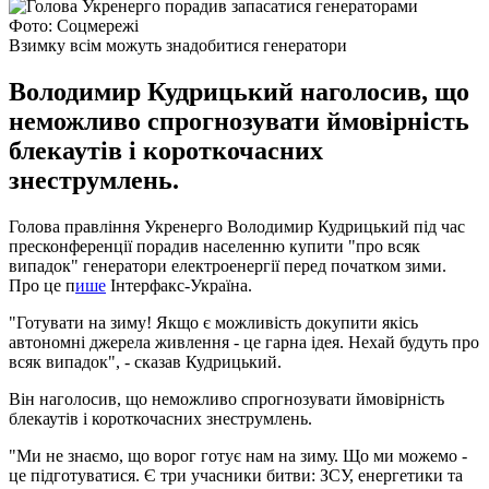
Фото: Соцмережі
Взимку всім можуть знадобитися генератори
Володимир Кудрицький наголосив, що
неможливо спрогнозувати ймовірність
блекаутів і короткочасних
знеструмлень.
Голова правління Укренерго Володимир Кудрицький під час
пресконференції порадив населенню купити "про всяк
випадок" генератори електроенергії перед початком зими.
Про це п
ише
Інтерфакс-Україна.
"Готувати на зиму! Якщо є можливість докупити якісь
автономні джерела живлення - це гарна ідея. Нехай будуть про
всяк випадок", - сказав Кудрицький.
Він наголосив, що неможливо спрогнозувати ймовірність
блекаутів і короткочасних знеструмлень.
"Ми не знаємо, що ворог готує нам на зиму. Що ми можемо -
це підготуватися. Є три учасники битви: ЗСУ, енергетики та