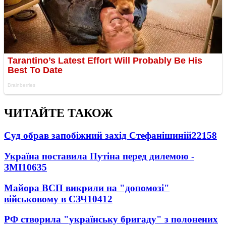
ЧИТАЙТЕ ТАКОЖ
Суд обрав запобіжний захід Стефанішиній
22158
Україна поставила Путіна перед дилемою -
ЗМІ
10635
Майора ВСП викрили на "допомозі"
військовому в СЗЧ
10412
РФ створила "українську бригаду" з полонених