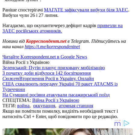
Раніше спостерігачі
МАГАТЕ зафіксували вибухи біля ЗАЕС
.
Вибухи чули 26 і 27 липня.
Нагадаємо, що окупантичерез дефіцит кадрів
привезли на
ЗАЕС російських атомників.
Новини від
Корреспондент.net
в Telegram. Підписуйтесь на
наш канал
https://t.me/korrespondentnet
Читайте Korrespondent.net в Google News
Війна Росії з Україною
Зеленський: Путін планує приховану мобілізацію
З початку доби відбулося 142 боєзіткнення
Сюжет
Вторгнення Росії в Україну. Онлайн
США схвалюють передачу Україні 70 ракет ATACMS із
Туреччини
На Сумщині росіяни атакували пасажирський поїзд
СПЕЦТЕМА:
Війна Росії з Україною
ТЕГИ:
война
,
оккупация
,
атомная станция
Якщо ви помітили помилку, виділіть необхідний текст і
натисніть Ctrl + Enter, щоб повідомити про це редакцію.