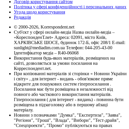
Договір користування сайтом
Політика у сфері конфіденційності і персональних даних
Угода щодо користування
Редакція
© 2000-2026, Korrespondent.net
Суб'єкт у сфері онлайн-медіа Назва онлайн-медіа –
«КореспонденТ.net» Адреса: 02091, місто Київ,
ХАРКІВСЬКЕ ШОСЕ, будинок 172-Б, офіс 208/1 E-mail:
sunlight@mediadim.com.ua
Телефон: 044-205-43-00
Ідентифікатор медіа – R40-06068
Використання будь-яких матеріалів, розміщених на
сайті, дозволяється за умови посилання на
Корреспондент.net.
При копіюванні матеріалів зі сторінки « Новини України
і світу» , для інтернет - видань - обов'язкове пряме
відкрите для пошукових систем гіперпосилання .
Посилання має бути розміщена в незалежності від
повного або часткового використання матеріалів.
Гіперпосилання ( для інтернет - видань) - повинна бути
розміщена в підзаголовку або в першому абзаці
матеріалу.
Новини з позначками "Думка", "Експертиза", "Заява",
"Регіони", "Гроші", "Влада", "Вибори", "Тест-драйв",
"Спецпроекти", "Промо" публікуються на правах