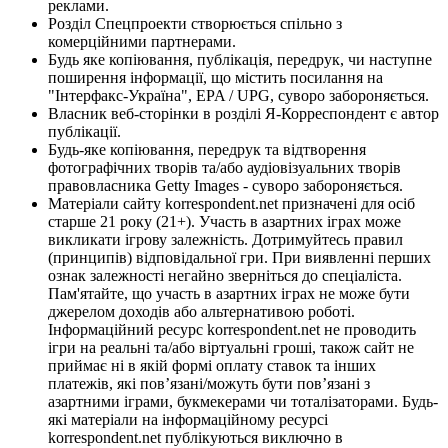
реклами.
Розділ Спецпроекти створюється спільно з
комерційними партнерами.
Будь яке копіювання, публікація, передрук, чи наступне
поширення інформації, що містить посилання на
"Інтерфакс-Україна", EPA / UPG, суворо забороняється.
Власник веб-сторінки в розділі Я-Корреспондент є автор
публікації.
Будь-яке копіювання, передрук та відтворення
фотографічних творів та/або аудіовізуальних творів
правовласника Getty Images - суворо забороняється.
Матеріали сайту korrespondent.net призначені для осіб
старше 21 року (21+). Участь в азартних іграх може
викликати ігрову залежність. Дотримуйтесь правил
(принципів) відповідальної гри. При виявленні перших
ознак залежності негайно зверніться до спеціаліста.
Пам'ятайте, що участь в азартних іграх не може бути
джерелом доходів або альтернативою роботі.
Інформаційний ресурс korrespondent.net не проводить
ігри на реальні та/або віртуальні гроші, також сайт не
приймає ні в якій формі оплату ставок та інших
платежів, які пов’язані/можуть бути пов’язані з
азартними іграми, букмекерами чи тоталізаторами. Будь-
які матеріали на інформаційному ресурсі
korrespondent.net публікуються виключно в