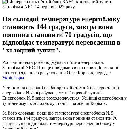
Запорізька АЕС 14 червня 2023 року
На сьогодні температура енергоблоку
становить 144 градуси, завтра вона
повинна становити 70 градусів, що
відповідає температурі переведення в
"холодний зупин".
Росіяни почали розхолоджувати п’ятий енергоблок
Запорізької АЕС. Про це повідомив в.о. голови Державної
інспекції ядерного регулювання Олег Коріков, передає
Укрінформ
.
"Станом на сьогодні на Запорізькій атомній електростанції
енергоблок № 4 перебуває у стані "гарячий зупин".
Енергоблок № 5 зараз розхолоджується. Усі інші енергоблоки у
зупиненому і в холодному стані", - зазначив Коріков.
За його словами, поки що температура енергоблока № 5
становить 144 градуси, завтра вона повинна становити 70
градусів, що відповідає температурі переведення блоку у
"холодний зупин".