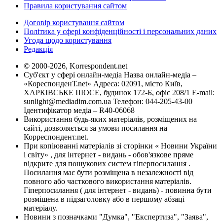
Правила користування сайтом
Договір користування сайтом
Політика у сфері конфіденційності і персональних даних
Угода щодо користування
Редакція
© 2000-2026, Korrespondent.net
Суб'єкт у сфері онлайн-медіа Назва онлайн-медіа –
«КореспонденТ.net» Адреса: 02091, місто Київ,
ХАРКІВСЬКЕ ШОСЕ, будинок 172-Б, офіс 208/1 E-mail:
sunlight@mediadim.com.ua
Телефон: 044-205-43-00
Ідентифікатор медіа – R40-06068
Використання будь-яких матеріалів, розміщених на
сайті, дозволяється за умови посилання на
Корреспондент.net.
При копіюванні матеріалів зі сторінки « Новини України
і світу» , для інтернет - видань - обов'язкове пряме
відкрите для пошукових систем гіперпосилання .
Посилання має бути розміщена в незалежності від
повного або часткового використання матеріалів.
Гіперпосилання ( для інтернет - видань) - повинна бути
розміщена в підзаголовку або в першому абзаці
матеріалу.
Новини з позначками "Думка", "Експертиза", "Заява",