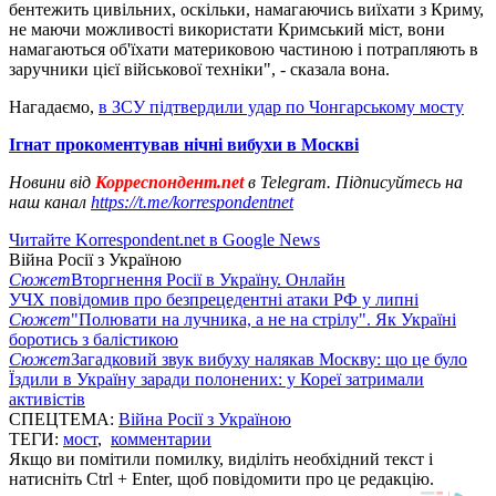
бентежить цивільних, оскільки, намагаючись виїхати з Криму,
не маючи можливості використати Кримський міст, вони
намагаються об'їхати материковою частиною і потрапляють в
заручники цієї військової техніки", - сказала вона.
Нагадаємо,
в ЗСУ підтвердили удар по Чонгарському мосту
Ігнат прокоментував нічні вибухи в Москві
Новини від
Корреспондент.net
в Telegram. Підписуйтесь на
наш канал
https://t.me/korrespondentnet
Читайте Korrespondent.net в Google News
Війна Росії з Україною
Сюжет
Вторгнення Росії в Україну. Онлайн
УЧХ повідомив про безпрецедентні атаки РФ у липні
Сюжет
"Полювати на лучника, а не на стрілу". Як Україні
боротись з балістикою
Сюжет
Загадковий звук вибуху налякав Москву: що це було
Їздили в Україну заради полонених: у Кореї затримали
активістів
СПЕЦТЕМА:
Війна Росії з Україною
ТЕГИ:
мост
,
комментарии
Якщо ви помітили помилку, виділіть необхідний текст і
натисніть Ctrl + Enter, щоб повідомити про це редакцію.