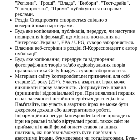
"Регіони", "Гроші", "Влада", "Вибори", "Тест-драйв",
"Спецпроекти", "Промо" публікуються на правах
реклами.
Розділ Спецпроекти створюється спільно з
комерційними партнерами.
Будь яке копіювання, публікація, передрук, чи наступне
поширення інформації, що містить посилання на
"Інтерфакс-Україна", EPA / UPG, суворо забороняється.
Власник веб-сторінки в розділі Я-Корреспондент є автор
публікації.
Будь-яке копіювання, передрук та відтворення
фотографічних творів та/або аудіовізуальних творів
правовласника Getty Images - суворо забороняється.
Матеріали сайту korrespondent.net призначені для осіб
старше 21 року (21+). Участь в азартних іграх може
викликати ігрову залежність. Дотримуйтесь правил
(принципів) відповідальної гри. При виявленні перших
ознак залежності негайно зверніться до спеціаліста.
Пам'ятайте, що участь в азартних іграх не може бути
джерелом доходів або альтернативою роботі.
Інформаційний ресурс korrespondent.net не проводить
ігри на реальні та/або віртуальні гроші, також сайт не
приймає ні в якій формі оплату ставок та інших
платежів, які пов’язані/можуть бути пов’язані з
азартними іграми, букмекерами чи тоталізаторами. Будь-