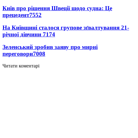
Київ про рішення Швеції щодо судна: Це
прецедент
7552
На Київщині сталося групове зґвалтування 21-
річної дівчини
7174
Зеленський зробив заяву про мирні
переговори
7008
Читати коментарі