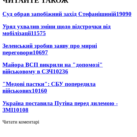
ЧИТАЙТЕ ТАКОЖ
Суд обрав запобіжний захід Стефанішиній
19090
Уряд ухвалив зміни щодо відстрочки від
мобілізації
11575
Зеленський зробив заяву про мирні
переговори
10697
Майора ВСП викрили на "допомозі"
військовому в СЗЧ
10236
"Медові пастки": СБУ попередила
військових
10160
Україна поставила Путіна перед дилемою -
ЗМІ
10108
Читати коментарі