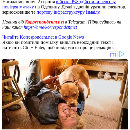
Нагадаємо, вночі 2 серпня
війська РФ здійснили чергову
повітряну атаку
на Одещину. Деякі з дронів уразили елеватор,
зерносховище та
портову інфраструктуру Ізмаїлу
.
Новини від
Корреспондент.net
в Telegram. Підписуйтесь на
наш канал
https://t.me/korrespondentnet
Читайте Korrespondent.net в Google News
Якщо ви помітили помилку, виділіть необхідний текст і
натисніть Ctrl + Enter, щоб повідомити про це редакцію.