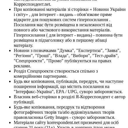
Корреспондент.net.
При копіюванні матеріалів зі сторінки « Новини України
і світу» , для інтернет - видань - обов'язкове пряме
відкрите для пошукових систем гіперпосилання .
Посилання має бути розміщена в незалежності від
повного або часткового використання матеріалів.
Гіперпосилання ( для інтернет - видань) - повинна бути
розміщена в підзаголовку або в першому абзаці
матеріалу.
Новини з позначками "Думка", "Експертиза", "Заява",
"Регіони", "Гроші", "Влада", "Вибори", "Тест-драйв",
"Спецпроекти", "Промо" публікуються на правах
реклами.
Розділ Спецпроекти створюється спільно з
комерційними партнерами.
Будь яке копіювання, публікація, передрук, чи наступне
поширення інформації, що містить посилання на
"Інтерфакс-Україна", EPA / UPG, суворо забороняється.
Власник веб-сторінки в розділі Я-Корреспондент є автор
публікації.
Будь-яке копіювання, передрук та відтворення
фотографічних творів та/або аудіовізуальних творів
правовласника Getty Images - суворо забороняється.
Матеріали сайту korrespondent.net призначені для осіб
старше 21 року (21+). Участь в азартних іграх може