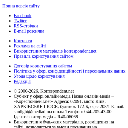
Повна версія сайту
Facebook
Twitter
RSS-стрічки
E-mail розсилка
Контакти
Реклама на сайті
Використання матеріалів korrespondent.net
Правила користування сайтом
Договір користування сайтом
Політика у сфері конфіденційності і персональних даних
Угода щодо користування
Редакція
© 2000-2026, Korrespondent.net
Суб'єкт у сфері онлайн-медіа Назва онлайн-медіа –
«КореспонденТ.net» Адреса: 02091, місто Київ,
ХАРКІВСЬКЕ ШОСЕ, будинок 172-Б, офіс 208/1 E-mail:
sunlight@mediadim.com.ua
Телефон: 044-205-43-00
Ідентифікатор медіа – R40-06068
Використання будь-яких матеріалів, розміщених на
сайті, дозволяється за умови посилання на