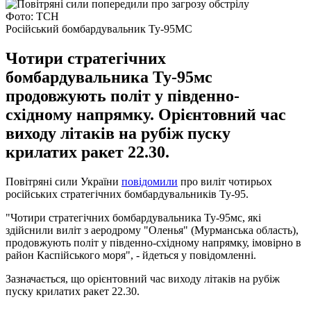
Фото: ТСН
Російський бомбардувальник Ту-95МС
Чотири стратегічних
бомбардувальника Ту-95мс
продовжують політ у південно-
східному напрямку. Орієнтовний час
виходу літаків на рубіж пуску
крилатих ракет 22.30.
Повітряні сили України
повідомили
про виліт чотирьох
російських стратегічних бомбардувальників Ту-95.
"Чотири стратегічних бомбардувальника Ту-95мс, які
здійснили виліт з аеродрому "Оленья" (Мурманська область),
продовжують політ у південно-східному напрямку, імовірно в
район Каспійського моря", - йдеться у повідомленні.
Зазначається, що орієнтовний час виходу літаків на рубіж
пуску крилатих ракет 22.30.