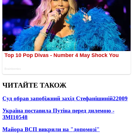
ЧИТАЙТЕ ТАКОЖ
Суд обрав запобіжний захід Стефанішиній
22009
Україна поставила Путіна перед дилемою -
ЗМІ
10548
Майора ВСП викрили на "допомозі"