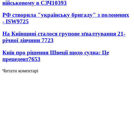
військовому в СЗЧ
10393
РФ створила "українську бригаду" з полонених
- ISW
9725
На Київщині сталося групове зґвалтування 21-
річної дівчини
7723
Київ про рішення Швеції щодо судна: Це
прецедент
7653
Читати коментарі