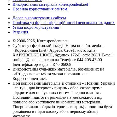
Використання матеріалів korrespondent.net
Правила користування сайтом
Договір користування сайтом
Політика у сфері конфіденційності і персональних даних
Угода щодо користування
Редакція
© 2000-2026, Korrespondent.net
Суб'єкт у сфері онлайн-медіа Назва онлайн-медіа –
«КореспонденТ.net» Адреса: 02091, місто Київ,
ХАРКІВСЬКЕ ШОСЕ, будинок 172-Б, офіс 208/1 E-mail:
sunlight@mediadim.com.ua
Телефон: 044-205-43-00
Ідентифікатор медіа – R40-06068
Використання будь-яких матеріалів, розміщених на
сайті, дозволяється за умови посилання на
Корреспондент.net.
При копіюванні матеріалів зі сторінки « Новини України
і світу» , для інтернет - видань - обов'язкове пряме
відкрите для пошукових систем гіперпосилання .
Посилання має бути розміщена в незалежності від
повного або часткового використання матеріалів.
Гіперпосилання ( для інтернет - видань) - повинна бути
розміщена в підзаголовку або в першому абзаці
матеріалу.