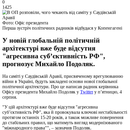
0
1425
Фото: Офіс президента
Перша зустріч політичних радників відбудася у Копенгагені
У новій глобальній політичній
архітектурі вже буде відсутня
"агресивна суб’єктивність РФ",
прогнозує Михайло Подоляк.
На саміті у Саудівській Аравії, присвяченому врегулюванню
війни в Україні, будуть закладені основи нової глобальної
політичної архітектури. Про це написав радник керівника
Офісу президента Михайло Подоляк у
Twitter
у п’ятницю, 4
серпня.
"У цій архітектурі вже буде відсутня "агресивна
суб’єктивність РФ", яка й провокувала ключові нестабільності
протягом останніх 15-20 років, а також можливе повернення
до стабільних правил, що матимуть вигляд модернізованого
"міжнародного права"", – зазначив Подоляк.