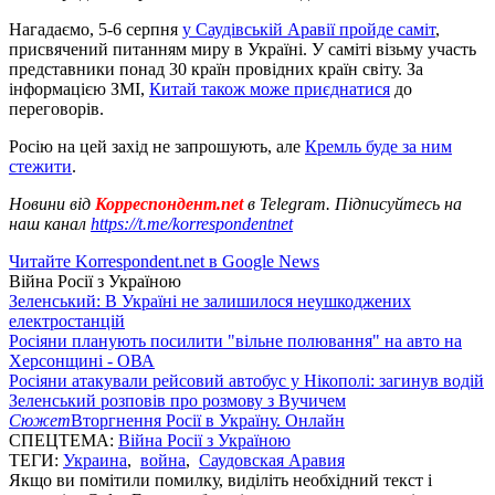
Нагадаємо, 5-6 серпня
у Саудівській Аравії пройде саміт
,
присвячений питанням миру в Україні. У саміті візьму участь
представники понад 30 країн провідних країн світу. За
інформацією ЗМІ,
Китай також може приєднатися
до
переговорів.
Росію на цей захід не запрошують, але
Кремль буде за ним
стежити
.
Новини від
Корреспондент.net
в Telegram. Підписуйтесь на
наш канал
https://t.me/korrespondentnet
Читайте Korrespondent.net в Google News
Війна Росії з Україною
Зеленський: В Україні не залишилося неушкоджених
електростанцій
Росіяни планують посилити "вільне полювання" на авто на
Херсонщині - ОВА
Росіяни атакували рейсовий автобус у Нікополі: загинув водій
Зеленський розповів про розмову з Вучичем
Сюжет
Вторгнення Росії в Україну. Онлайн
СПЕЦТЕМА:
Війна Росії з Україною
ТЕГИ:
Украина
,
война
,
Саудовская Аравия
Якщо ви помітили помилку, виділіть необхідний текст і