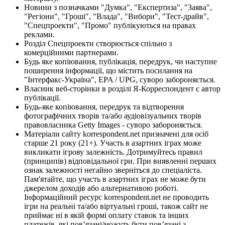
Новини з позначками "Думка", "Експертиза", "Заява",
"Регіони", "Гроші", "Влада", "Вибори", "Тест-драйв",
"Спецпроекти", "Промо" публікуються на правах
реклами.
Розділ Спецпроекти створюється спільно з
комерційними партнерами.
Будь яке копіювання, публікація, передрук, чи наступне
поширення інформації, що містить посилання на
"Інтерфакс-Україна", EPA / UPG, суворо забороняється.
Власник веб-сторінки в розділі Я-Корреспондент є автор
публікації.
Будь-яке копіювання, передрук та відтворення
фотографічних творів та/або аудіовізуальних творів
правовласника Getty Images - суворо забороняється.
Матеріали сайту korrespondent.net призначені для осіб
старше 21 року (21+). Участь в азартних іграх може
викликати ігрову залежність. Дотримуйтесь правил
(принципів) відповідальної гри. При виявленні перших
ознак залежності негайно зверніться до спеціаліста.
Пам'ятайте, що участь в азартних іграх не може бути
джерелом доходів або альтернативою роботі.
Інформаційний ресурс korrespondent.net не проводить
ігри на реальні та/або віртуальні гроші, також сайт не
приймає ні в якій формі оплату ставок та інших
платежів, які пов’язані/можуть бути пов’язані з