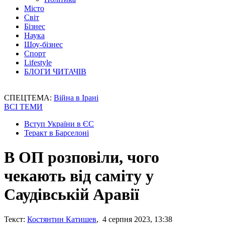
Місто
Світ
Бізнес
Наука
Шоу-бізнес
Спорт
Lifestyle
БЛОГИ ЧИТАЧІВ
СПЕЦТЕМА:
Війна в Ірані
ВСІ ТЕМИ
Вступ України в ЄС
Теракт в Барселоні
В ОП розповіли, чого
чекають від саміту у
Саудівській Аравії
Текст:
Костянтин Катишев
, 4 серпня 2023, 13:38