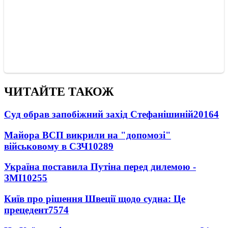
ЧИТАЙТЕ ТАКОЖ
Суд обрав запобіжний захід Стефанішиній
20164
Майора ВСП викрили на "допомозі"
військовому в СЗЧ
10289
Україна поставила Путіна перед дилемою -
ЗМІ
10255
Київ про рішення Швеції щодо судна: Це
прецедент
7574