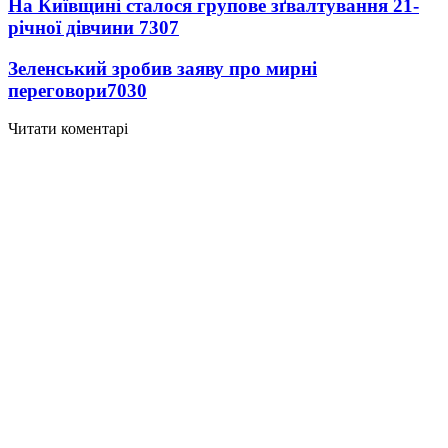
На Київщині сталося групове зґвалтування 21-
річної дівчини
7307
Зеленський зробив заяву про мирні
переговори
7030
Читати коментарі