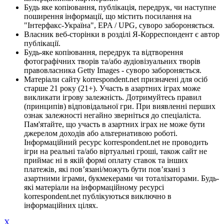
Будь яке копіювання, публікація, передрук, чи наступне
поширення інформації, що містить посилання на
"Інтерфакс-Україна", EPA / UPG, суворо забороняється.
Власник веб-сторінки в розділі Я-Корреспондент є автор
публікації.
Будь-яке копіювання, передрук та відтворення
фотографічних творів та/або аудіовізуальних творів
правовласника Getty Images - суворо забороняється.
Матеріали сайту korrespondent.net призначені для осіб
старше 21 року (21+). Участь в азартних іграх може
викликати ігрову залежність. Дотримуйтесь правил
(принципів) відповідальної гри. При виявленні перших
ознак залежності негайно зверніться до спеціаліста.
Пам'ятайте, що участь в азартних іграх не може бути
джерелом доходів або альтернативою роботі.
Інформаційний ресурс korrespondent.net не проводить
ігри на реальні та/або віртуальні гроші, також сайт не
приймає ні в якій формі оплату ставок та інших
платежів, які пов’язані/можуть бути пов’язані з
азартними іграми, букмекерами чи тоталізаторами. Будь-
які матеріали на інформаційному ресурсі
korrespondent.net публікуються виключно в
інформаційних цілях.
X