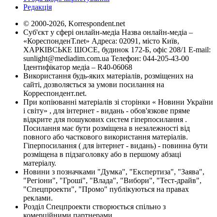
Редакція
© 2000-2026, Korrespondent.net
Суб'єкт у сфері онлайн-медіа Назва онлайн-медіа –
«КореспонденТ.net» Адреса: 02091, місто Київ,
ХАРКІВСЬКЕ ШОСЕ, будинок 172-Б, офіс 208/1 E-mail:
sunlight@mediadim.com.ua
Телефон: 044-205-43-00
Ідентифікатор медіа – R40-06068
Використання будь-яких матеріалів, розміщених на
сайті, дозволяється за умови посилання на
Корреспондент.net.
При копіюванні матеріалів зі сторінки « Новини України
і світу» , для інтернет - видань - обов'язкове пряме
відкрите для пошукових систем гіперпосилання .
Посилання має бути розміщена в незалежності від
повного або часткового використання матеріалів.
Гіперпосилання ( для інтернет - видань) - повинна бути
розміщена в підзаголовку або в першому абзаці
матеріалу.
Новини з позначками "Думка", "Експертиза", "Заява",
"Регіони", "Гроші", "Влада", "Вибори", "Тест-драйв",
"Спецпроекти", "Промо" публікуються на правах
реклами.
Розділ Спецпроекти створюється спільно з
комерційними партнерами.