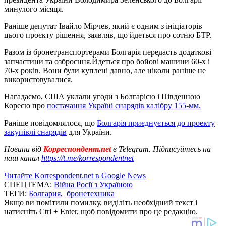
минулого місяця.
Раніше депутат Івайло Мірчев, який є одним з ініціаторів
цього проєкту рішення, заявляв, що йдеться про сотню БТР.
Разом із бронетранспортерами Болгарія передасть додаткові
запчастини та озброєння.Йдеться про бойові машини 60-х і
70-х років. Вони були куплені давно, але ніколи раніше не
використовувалися.
Нагадаємо, США уклали угоди з Болгарією і Південною
Кореєю про
постачання Україні снарядів калібру 155-мм.
Раніше повідомлялося, що
Болгарія приєднується до проекту
закупівлі снарядів
для України.
Новини від
Корреспондент.net
в Telegram. Підписуйтесь на
наш канал
https://t.me/korrespondentnet
Читайте Korrespondent.net в Google News
СПЕЦТЕМА:
Війна Росії з Україною
ТЕГИ:
Болгария
,
бронетехника
Якщо ви помітили помилку, виділіть необхідний текст і
натисніть Ctrl + Enter, щоб повідомити про це редакцію.