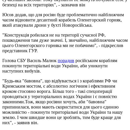
безпеці на всіх територіях", - зазначив він
Юсов додав, що для росіян буде проблематично найближчим
часом відновити десантний корабель Оленегорский горняк,
який атакували дрони у бухті Новоросійська.
"Конструкція робилася не на території сучасної РФ,
пошкодження там дуже значні. І, звичайно, найближчим часом
цього Оленегорского горняка ми не побачимо", - підкреслив
представник ГУР.
Голова СБУ Василь Малюк
порадив
російським кораблям
покинути територіальні води України, аби уникнути
наступних вибухів.
"Будь-яка "бавовна", що відбувається і з кораблями РФ чи
Кримським мостом, є абсолютно логічним і ефективним
кроком стосовно ворога. Більш того - такі спецоперації
проводяться у територіальних водах України і є повністю
законними.Тож, якщо росіяни хочуть, аби "бавовна"
припинилася, вони мають скористатися для цього єдиною
можливістю - покинути територіальні води України та нашу
землю. І чим швидше вони це зроблять, тим буде краще для
них", - заявив він.