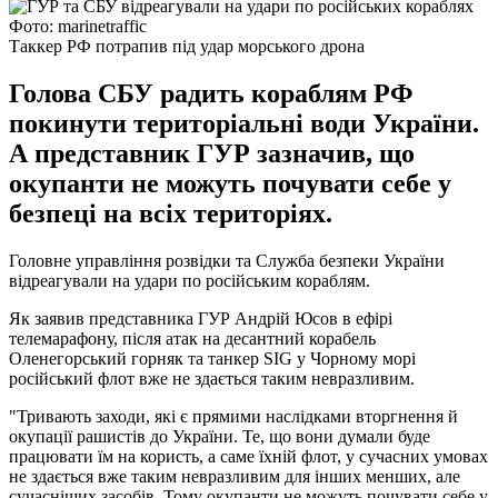
Фото: marinetraffic
Таккер РФ потрапив під удар морського дрона
Голова СБУ радить кораблям РФ
покинути територіальні води України.
А представник ГУР зазначив, що
окупанти не можуть почувати себе у
безпеці на всіх територіях.
Головне управління розвідки та Служба безпеки України
відреагували на удари по російським кораблям.
Як заявив представника ГУР Андрій Юсов в ефірі
телемарафону, після атак на десантний корабель
Оленегорський горняк та танкер SIG у Чорному морі
російський флот вже не здається таким невразливим.
"Тривають заходи, які є прямими наслідками вторгнення й
окупації рашистів до України. Те, що вони думали буде
працювати їм на користь, а саме їхній флот, у сучасних умовах
не здається вже таким невразливим для інших менших, але
сучасніших засобів. Тому окупанти не можуть почувати себе у