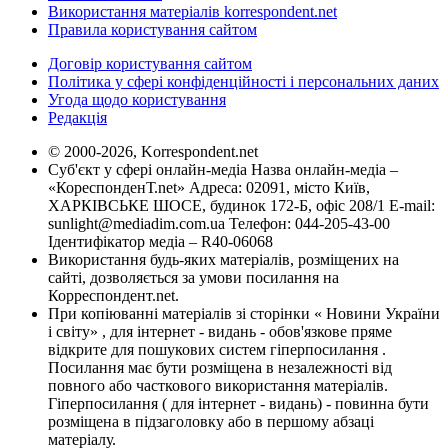
Використання матеріалів korrespondent.net
Правила користування сайтом
Договір користування сайтом
Політика у сфері конфіденційності і персональних даних
Угода щодо користування
Редакція
© 2000-2026, Korrespondent.net
Суб'єкт у сфері онлайн-медіа Назва онлайн-медіа –
«КореспонденТ.net» Адреса: 02091, місто Київ,
ХАРКІВСЬКЕ ШОСЕ, будинок 172-Б, офіс 208/1 E-mail:
sunlight@mediadim.com.ua
Телефон: 044-205-43-00
Ідентифікатор медіа – R40-06068
Використання будь-яких матеріалів, розміщених на
сайті, дозволяється за умови посилання на
Корреспондент.net.
При копіюванні матеріалів зі сторінки « Новини України
і світу» , для інтернет - видань - обов'язкове пряме
відкрите для пошукових систем гіперпосилання .
Посилання має бути розміщена в незалежності від
повного або часткового використання матеріалів.
Гіперпосилання ( для інтернет - видань) - повинна бути
розміщена в підзаголовку або в першому абзаці
матеріалу.