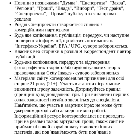
Новини з позначками "Думка", "Експертиза", "Заява",
"Регіони", "Гроші", "Влада", "Вибори", "Тест-драйв",
"Спецпроекти", "Промо" публікуються на правах
реклами.
Розділ Спецпроекти створюється спільно з
комерційними партнерами.
Будь яке копіювання, публікація, передрук, чи наступне
поширення інформації, що містить посилання на
"Інтерфакс-Україна", EPA / UPG, суворо забороняється.
Власник веб-сторінки в розділі Я-Корреспондент є автор
публікації.
Будь-яке копіювання, передрук та відтворення
фотографічних творів та/або аудіовізуальних творів
правовласника Getty Images - суворо забороняється.
Матеріали сайту korrespondent.net призначені для осіб
старше 21 року (21+). Участь в азартних іграх може
викликати ігрову залежність. Дотримуйтесь правил
(принципів) відповідальної гри. При виявленні перших
ознак залежності негайно зверніться до спеціаліста.
Пам'ятайте, що участь в азартних іграх не може бути
джерелом доходів або альтернативою роботі.
Інформаційний ресурс korrespondent.net не проводить
ігри на реальні та/або віртуальні гроші, також сайт не
приймає ні в якій формі оплату ставок та інших
платежів, які пов’язані/можуть бути пов’язані з