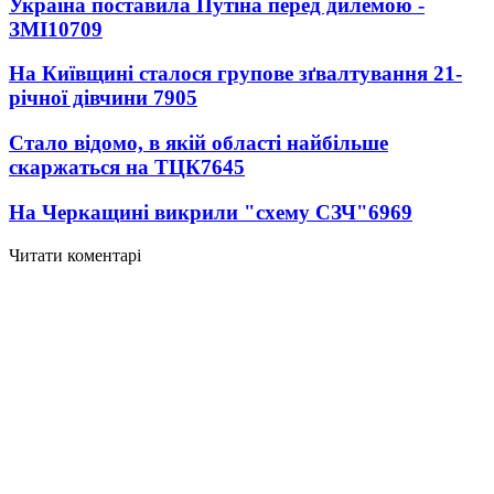
Україна поставила Путіна перед дилемою -
ЗМІ
10709
На Київщині сталося групове зґвалтування 21-
річної дівчини
7905
Стало відомо, в якій області найбільше
скаржаться на ТЦК
7645
На Черкащині викрили "схему СЗЧ"
6969
Читати коментарі