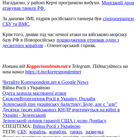
Нагадаємо, у районі Керчі прогриміли вибухи.
Морський дрон
атакував танкер РФ.
За даними ЗМІ, підрив російського танкера був
спецоперацією
СБУ та ВМС
.
Крім того, днями під час нічної атаки на військово-морську
базу РФ в Новоросійську
пошкодження отримав один з
десантних кораблів
- Оленегорський горняк.
Новини від
Корреспондент.net
в Telegram. Підписуйтесь на
наш канал
https://t.me/korrespondentnet
Читайте Korrespondent.net в Google News
Війна Росії з Україною
Одеса зазнала масованої атаки
Сюжет
Вторгнення Росії в Україну. Онлайн
Зеленський про українську балістику: Буде, але є "але"
Десятки тисяч військових КНДР вчитимуться на війні в
Україні - Зеленський
Зеленський оцінив гарантії США і долю Донбасу
СПЕЦТЕМА:
Війна Росії з Україною
ТЕГИ:
СБУ
,
корабль
,
корабли
,
танки
,
разведка