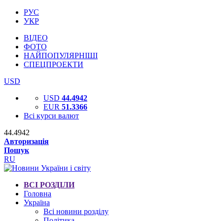
РУС
УКР
ВІДЕО
ФОТО
НАЙПОПУЛЯРНІШІ
СПЕЦПРОЕКТИ
USD
USD
44.4942
EUR
51.3366
Всі курси валют
44.4942
Авторизація
Пошук
RU
ВСІ РОЗДІЛИ
Головна
Україна
Всі новини розділу
Політика