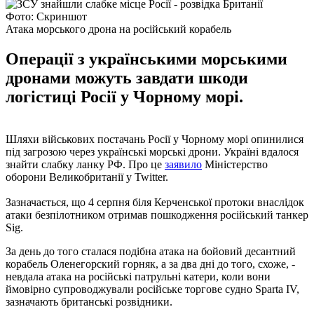
Фото: Скриншот
Атака морського дрона на російський корабель
Операції з українськими морськими
дронами можуть завдати шкоди
логістиці Росії у Чорному морі.
Шляхи військових постачань Росії у Чорному морі опинилися
під загрозою через українські морські дрони. Україні вдалося
знайти слабку ланку РФ. Про це
заявило
Міністерство
оборони Великобританії у Twitter.
Зазначається, що 4 серпня біля Керченської протоки внаслідок
атаки безпілотником отримав пошкодження російський танкер
Sig.
За день до того сталася подібна атака на бойовий десантний
корабель Оленегорский горняк, а за два дні до того, схоже, -
невдала атака на російські патрульні катери, коли вони
ймовірно супроводжували російське торгове судно Sparta IV,
зазначають британські розвідники.