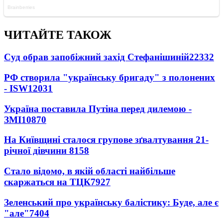
ЧИТАЙТЕ ТАКОЖ
Суд обрав запобіжний захід Стефанішиній
22332
РФ створила "українську бригаду" з полонених
- ISW
12031
Україна поставила Путіна перед дилемою -
ЗМІ
10870
На Київщині сталося групове зґвалтування 21-
річної дівчини
8158
Стало відомо, в якій області найбільше
скаржаться на ТЦК
7927
Зеленський про українську балістику: Буде, але є
"але"
7404