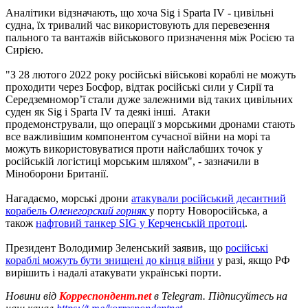
Аналітики відзначають, що хоча Sig і Sparta IV - цивільні
судна, їх тривалий час використовують для перевезення
пального та вантажів військового призначення між Росією та
Сирією.
"З 28 лютого 2022 року російські військові кораблі не можуть
проходити через Босфор, відтак російські сили у Сирії та
Середземномор’ї стали дуже залежними від таких цивільних
суден як Sig і Sparta IV та деякі інші. Атаки
продемонстрували, що операції з морськими дронами стають
все важливішим компонентом сучасної війни на морі та
можуть використовуватися проти найслабших точок у
російській логістиці морським шляхом", - зазначили в
Міноборони Британії.
Нагадаємо, морські дрони
атакували російський десантний
корабель
Оленегорский горняк
у порту Новоросійська, а
також
нафтовий танкер SIG у Керченській протоці
.
Президент Володимир Зеленський заявив, що
російські
кораблі можуть бути знищені до кінця війни
у разі, якщо РФ
вирішить і надалі атакувати українські порти.
Новини від
Корреспондент.net
в Telegram. Підписуйтесь на