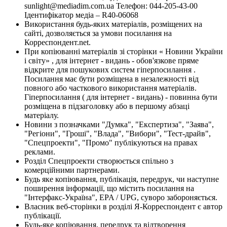
sunlight@mediadim.com.ua
Телефон: 044-205-43-00
Ідентифікатор медіа – R40-06068
Використання будь-яких матеріалів, розміщених на
сайті, дозволяється за умови посилання на
Корреспондент.net.
При копіюванні матеріалів зі сторінки « Новини України
і світу» , для інтернет - видань - обов'язкове пряме
відкрите для пошукових систем гіперпосилання .
Посилання має бути розміщена в незалежності від
повного або часткового використання матеріалів.
Гіперпосилання ( для інтернет - видань) - повинна бути
розміщена в підзаголовку або в першому абзаці
матеріалу.
Новини з позначками "Думка", "Експертиза", "Заява",
"Регіони", "Гроші", "Влада", "Вибори", "Тест-драйв",
"Спецпроекти", "Промо" публікуються на правах
реклами.
Розділ Спецпроекти створюється спільно з
комерційними партнерами.
Будь яке копіювання, публікація, передрук, чи наступне
поширення інформації, що містить посилання на
"Інтерфакс-Україна", EPA / UPG, суворо забороняється.
Власник веб-сторінки в розділі Я-Корреспондент є автор
публікації.
Будь-яке копіювання, передрук та відтворення