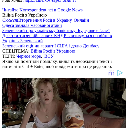
наш канал
https://t.me/korrespondentnet
Читайте Korrespondent.net в Google News
Війна Росії з Україною
Сюжет
Вторгнення Росії в Україну. Онлайн
Одеса зазнала масованої атаки
Зеленський про українську балістику: Буде, але є "але"
Десятки тисяч військових КНДР вчитимуться на війні в
Україні - Зеленський
Зеленський оцінив гарантії США і долю Донбасу
СПЕЦТЕМА:
Війна Росії з Україною
ТЕГИ:
Черное море
,
ВСУ
Якщо ви помітили помилку, виділіть необхідний текст і
натисніть Ctrl + Enter, щоб повідомити про це редакцію.