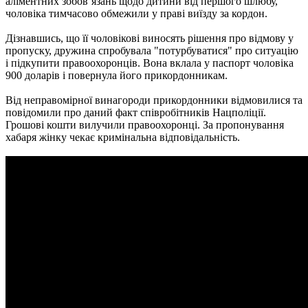
аліментних зобов’язань щодо дитини від першого шлюбу,
чоловіка тимчасово обмежили у праві виїзду за кордон.
Дізнавшись, що її чоловікові виносять рішення про відмову у
пропуску, дружина спробувала "потурбуватися" про ситуацію
і підкупити правоохоронців. Вона вклала у паспорт чоловіка
900 доларів і повернула його прикордонникам.
Від неправомірної винагороди прикордонники відмовилися та
повідомили про даний факт співробітників Нацполіції.
Грошові кошти вилучили правоохоронці. За пропонування
хабаря жінку чекає кримінальна відповідальність.