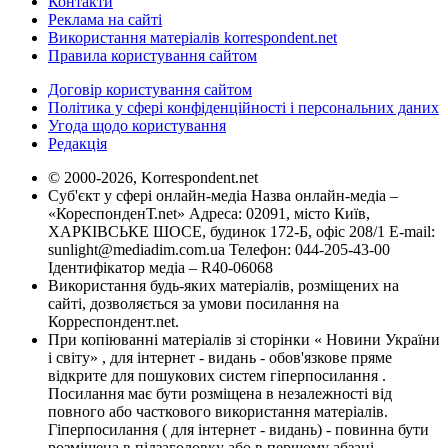
Контакти
Реклама на сайті
Використання матеріалів korrespondent.net
Правила користування сайтом
Договір користування сайтом
Політика у сфері конфіденційності і персональних даних
Угода щодо користування
Редакція
© 2000-2026, Korrespondent.net
Суб'єкт у сфері онлайн-медіа Назва онлайн-медіа –
«КореспонденТ.net» Адреса: 02091, місто Київ,
ХАРКІВСЬКЕ ШОСЕ, будинок 172-Б, офіс 208/1 E-mail:
sunlight@mediadim.com.ua
Телефон: 044-205-43-00
Ідентифікатор медіа – R40-06068
Використання будь-яких матеріалів, розміщених на
сайті, дозволяється за умови посилання на
Корреспондент.net.
При копіюванні матеріалів зі сторінки « Новини України
і світу» , для інтернет - видань - обов'язкове пряме
відкрите для пошукових систем гіперпосилання .
Посилання має бути розміщена в незалежності від
повного або часткового використання матеріалів.
Гіперпосилання ( для інтернет - видань) - повинна бути
розміщена в підзаголовку або в першому абзаці