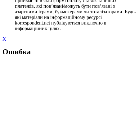
приймає ні в якій формі оплату ставок та інших
платежів, які пов’язані/можуть бути пов’язані з
азартними іграми, букмекерами чи тоталізаторами. Будь-
які матеріали на інформаційному ресурсі
korrespondent.net публікуються виключно в
інформаційних цілях.
X
Ошибка