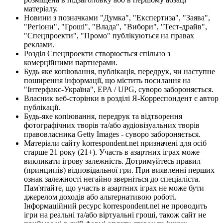
матеріалу.
Новини з позначками "Думка", "Експертиза", "Заява",
"Регіони", "Гроші", "Влада", "Вибори", "Тест-драйв",
"Спецпроекти", "Промо" публікуються на правах
реклами.
Розділ Спецпроекти створюється спільно з
комерційними партнерами.
Будь яке копіювання, публікація, передрук, чи наступне
поширення інформації, що містить посилання на
"Інтерфакс-Україна", EPA / UPG, суворо забороняється.
Власник веб-сторінки в розділі Я-Корреспондент є автор
публікації.
Будь-яке копіювання, передрук та відтворення
фотографічних творів та/або аудіовізуальних творів
правовласника Getty Images - суворо забороняється.
Матеріали сайту korrespondent.net призначені для осіб
старше 21 року (21+). Участь в азартних іграх може
викликати ігрову залежність. Дотримуйтесь правил
(принципів) відповідальної гри. При виявленні перших
ознак залежності негайно зверніться до спеціаліста.
Пам'ятайте, що участь в азартних іграх не може бути
джерелом доходів або альтернативою роботі.
Інформаційний ресурс korrespondent.net не проводить
ігри на реальні та/або віртуальні гроші, також сайт не