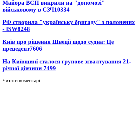
Майора ВСП викрили на "допомозі"
військовому в СЗЧ
10334
РФ створила "українську бригаду" з полонених
- ISW
8248
Київ про рішення Швеції щодо судна: Це
прецедент
7606
На Київщині сталося групове зґвалтування 21-
річної дівчини
7499
Читати коментарі