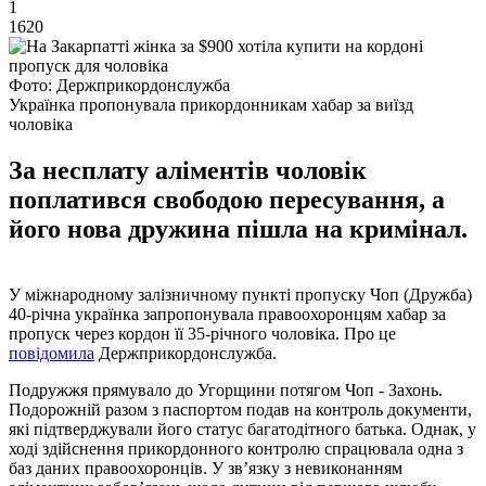
1
1620
Фото: Держприкордонслужба
Українка пропонувала прикордонникам хабар за виїзд
чоловіка
За несплату аліментів чоловік
поплатився свободою пересування, а
його нова дружина пішла на кримінал.
У міжнародному залізничному пункті пропуску Чоп (Дружба)
40-річна українка запропонувала правоохоронцям хабар за
пропуск через кордон її 35-річного чоловіка. Про це
повідомила
Держприкордонслужба.
Подружжя прямувало до Угорщини потягом Чоп - Захонь.
Подорожній разом з паспортом подав на контроль документи,
які підтверджували його статус багатодітного батька. Однак, у
ході здійснення прикордонного контролю спрацювала одна з
баз даних правоохоронців. У зв’язку з невиконанням