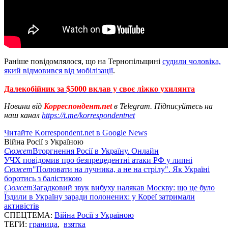
Раніше повідомлялося, що на Тернопільщині
судили чоловіка,
який відмовився від мобілізації
.
Далекобійник за $5000 вклав у своє ліжко ухилянта
Новини від
Корреспондент.net
в Telegram. Підписуйтесь на
наш канал
https://t.me/korrespondentnet
Читайте Korrespondent.net в Google News
Війна Росії з Україною
Сюжет
Вторгнення Росії в Україну. Онлайн
УЧХ повідомив про безпрецедентні атаки РФ у липні
Сюжет
"Полювати на лучника, а не на стрілу". Як Україні
боротись з балістикою
Сюжет
Загадковий звук вибуху налякав Москву: що це було
Їздили в Україну заради полонених: у Кореї затримали
активістів
СПЕЦТЕМА:
Війна Росії з Україною
ТЕГИ:
граница
,
взятка