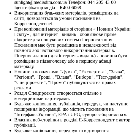
sunlight@mediadim.com.ua
Телефон: 044-205-43-00
Ідентифікатор медіа – R40-06068
Використання будь-яких матеріалів, розміщених на
сайті, дозволяється за умови посилання на
Корреспондент.net.
При копіюванні матеріалів зі сторінки « Новини України
і світу» , для інтернет - видань - обов'язкове пряме
відкрите для пошукових систем гіперпосилання .
Посилання має бути розміщена в незалежності від
повного або часткового використання матеріалів.
Гіперпосилання ( для інтернет - видань) - повинна бути
розміщена в підзаголовку або в першому абзаці
матеріалу.
Новини з позначками "Думка", "Експертиза", "Заява",
"Регіони", "Гроші", "Влада", "Вибори", "Тест-драйв",
"Спецпроекти", "Промо" публікуються на правах
реклами.
Розділ Спецпроекти створюється спільно з
комерційними партнерами.
Будь яке копіювання, публікація, передрук, чи наступне
поширення інформації, що містить посилання на
"Інтерфакс-Україна", EPA / UPG, суворо забороняється.
Власник веб-сторінки в розділі Я-Корреспондент є автор
публікації.
Будь-яке копіювання, передрук та відтворення