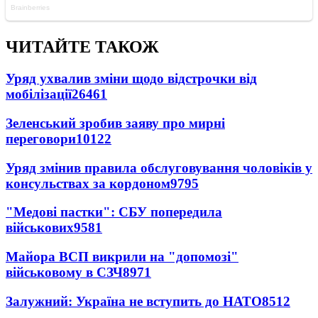
ЧИТАЙТЕ ТАКОЖ
Уряд ухвалив зміни щодо відстрочки від
мобілізації
26461
Зеленський зробив заяву про мирні
переговори
10122
Уряд змінив правила обслуговування чоловіків у
консульствах за кордоном
9795
"Медові пастки": СБУ попередила
військових
9581
Майора ВСП викрили на "допомозі"
військовому в СЗЧ
8971
Залужний: Україна не вступить до НАТО
8512