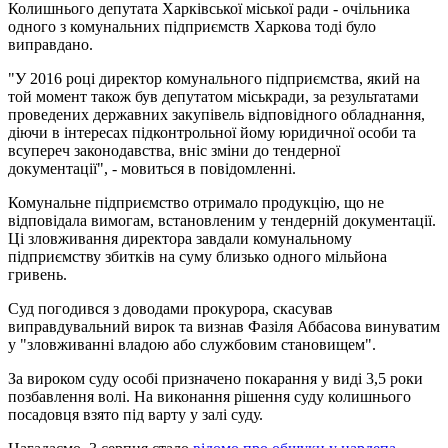
Колишнього депутата Харківської міської ради - очільника
одного з комунальних підприємств Харкова тоді було
виправдано.
"У 2016 році директор комунального підприємства, який на
той момент також був депутатом міськради, за результатами
проведених державних закупівель відповідного обладнання,
діючи в інтересах підконтрольної йому юридичної особи та
всупереч законодавства, вніс зміни до тендерної
документації", - мовиться в повідомленні.
Комунальне підприємство отримало продукцію, що не
відповідала вимогам, встановленим у тендерній документації.
Ці зловживання директора завдали комунальному
підприємству збитків на суму близько одного мільйона
гривень.
Суд погодився з доводами прокурора, скасував
виправдувальний вирок та визнав Фазіля Аббасова винуватим
у "зловживанні владою або службовим становищем".
За вироком суду особі призначено покарання у виді 3,5 роки
позбавлення волі. На виконання рішення суду колишнього
посадовця взято під варту у залі суду.