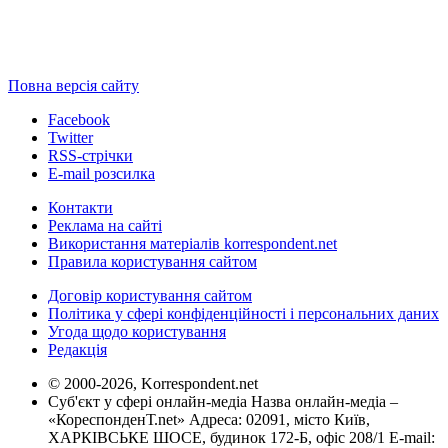
Повна версія сайту
Facebook
Twitter
RSS-стрічки
E-mail розсилка
Контакти
Реклама на сайті
Використання матеріалів korrespondent.net
Правила користування сайтом
Договір користування сайтом
Політика у сфері конфіденційності і персональних даних
Угода щодо користування
Редакція
© 2000-2026, Korrespondent.net
Суб'єкт у сфері онлайн-медіа Назва онлайн-медіа –
«КореспонденТ.net» Адреса: 02091, місто Київ,
ХАРКІВСЬКЕ ШОСЕ, будинок 172-Б, офіс 208/1 E-mail: