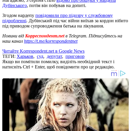
Нагадаємо, 3 серпня стало
відомо про обшуки у нардепа
Дубінського
, потім він побував на допиті.
Згодом нардепу
повідомили про підозру у службовому
підробленні
. Дубінський під час війни виїхав за кордон нібито
під приводом супроводження батька на лікування.
Новини від
Корреспондент.net
в Telegram. Підписуйтесь на
наш канал
https://t.me/korrespondentnet
Читайте Korrespondent.net в Google News
ТЕГИ:
Харьков
,
суд
,
депутат
,
приговор
Якщо ви помітили помилку, виділіть необхідний текст і
натисніть Ctrl + Enter, щоб повідомити про це редакцію.