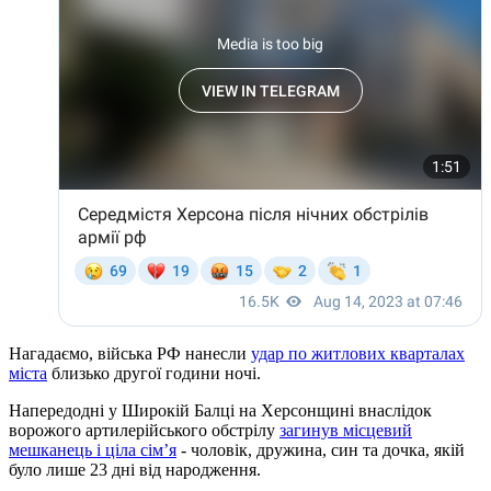
Нагадаємо, війська РФ нанесли
удар по житлових кварталах
міста
близько другої години ночі.
Напередодні у Широкій Балці на Херсонщині внаслідок
ворожого артилерійського обстрілу
загинув місцевий
мешканець і ціла сім’я
- чоловік, дружина, син та дочка, якій
було лише 23 дні від народження.