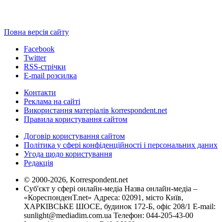
Повна версія сайту
Facebook
Twitter
RSS-стрічки
E-mail розсилка
Контакти
Реклама на сайті
Використання матеріалів korrespondent.net
Правила користування сайтом
Договір користування сайтом
Політика у сфері конфіденційності і персональних даних
Угода щодо користування
Редакція
© 2000-2026, Korrespondent.net
Суб'єкт у сфері онлайн-медіа Назва онлайн-медіа –
«КореспонденТ.net» Адреса: 02091, місто Київ,
ХАРКІВСЬКЕ ШОСЕ, будинок 172-Б, офіс 208/1 E-mail:
sunlight@mediadim.com.ua
Телефон: 044-205-43-00