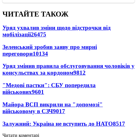
ЧИТАЙТЕ ТАКОЖ
Уряд ухвалив зміни щодо відстрочки від
мобілізації
26475
Зеленський зробив заяву про мирні
переговори
10134
Уряд змінив правила обслуговування чоловіків у
консульствах за кордоном
9812
"Медові пастки": СБУ попередила
військових
9601
Майора ВСП викрили на "допомозі"
військовому в СЗЧ
9017
Залужний: Україна не вступить до НАТО
8517
Читати коментарі