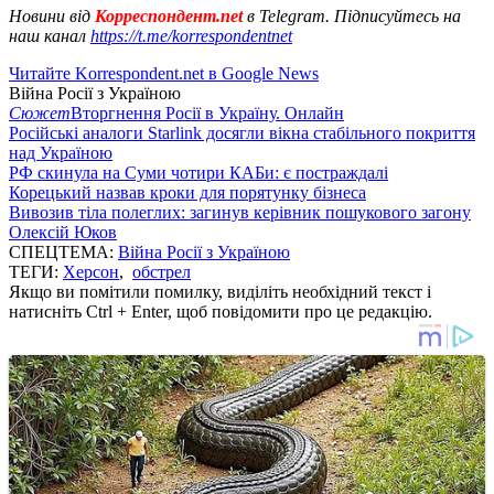
Новини від
Корреспондент.net
в Telegram. Підписуйтесь на
наш канал
https://t.me/korrespondentnet
Читайте Korrespondent.net в Google News
Війна Росії з Україною
Сюжет
Вторгнення Росії в Україну. Онлайн
Російські аналоги Starlink досягли вікна стабільного покриття
над Україною
РФ скинула на Суми чотири КАБи: є постраждалі
Корецький назвав кроки для порятунку бізнеса
Вивозив тіла полеглих: загинув керівник пошукового загону
Олексій Юков
СПЕЦТЕМА:
Війна Росії з Україною
ТЕГИ:
Херсон
,
обстрел
Якщо ви помітили помилку, виділіть необхідний текст і
натисніть Ctrl + Enter, щоб повідомити про це редакцію.