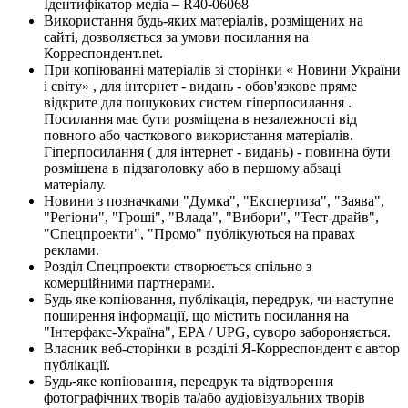
Ідентифікатор медіа – R40-06068
Використання будь-яких матеріалів, розміщених на
сайті, дозволяється за умови посилання на
Корреспондент.net.
При копіюванні матеріалів зі сторінки « Новини України
і світу» , для інтернет - видань - обов'язкове пряме
відкрите для пошукових систем гіперпосилання .
Посилання має бути розміщена в незалежності від
повного або часткового використання матеріалів.
Гіперпосилання ( для інтернет - видань) - повинна бути
розміщена в підзаголовку або в першому абзаці
матеріалу.
Новини з позначками "Думка", "Експертиза", "Заява",
"Регіони", "Гроші", "Влада", "Вибори", "Тест-драйв",
"Спецпроекти", "Промо" публікуються на правах
реклами.
Розділ Спецпроекти створюється спільно з
комерційними партнерами.
Будь яке копіювання, публікація, передрук, чи наступне
поширення інформації, що містить посилання на
"Інтерфакс-Україна", EPA / UPG, суворо забороняється.
Власник веб-сторінки в розділі Я-Корреспондент є автор
публікації.
Будь-яке копіювання, передрук та відтворення
фотографічних творів та/або аудіовізуальних творів