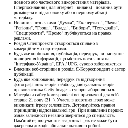
повного або часткового використання матеріалів.
Гіперпосилання ( для інтернет - видань) - повинна бути
розміщена в підзаголовку або в першому абзаці
матеріалу.
Новини з позначками "Думка", "Експертиза", "Заява",
"Регіони", "Гроші", "Влада", "Вибори", "Тест-драйв",
"Спецпроекти", "Промо" публікуються на правах
реклами.
Розділ Спецпроекти створюється спільно з
комерційними партнерами.
Будь яке копіювання, публікація, передрук, чи наступне
поширення інформації, що містить посилання на
"Інтерфакс-Україна", EPA / UPG, суворо забороняється.
Власник веб-сторінки в розділі Я-Корреспондент є автор
публікації.
Будь-яке копіювання, передрук та відтворення
фотографічних творів та/або аудіовізуальних творів
правовласника Getty Images - суворо забороняється.
Матеріали сайту korrespondent.net призначені для осіб
старше 21 року (21+). Участь в азартних іграх може
викликати ігрову залежність. Дотримуйтесь правил
(принципів) відповідальної гри. При виявленні перших
ознак залежності негайно зверніться до спеціаліста.
Пам'ятайте, що участь в азартних іграх не може бути
джерелом доходів або альтернативою роботі.