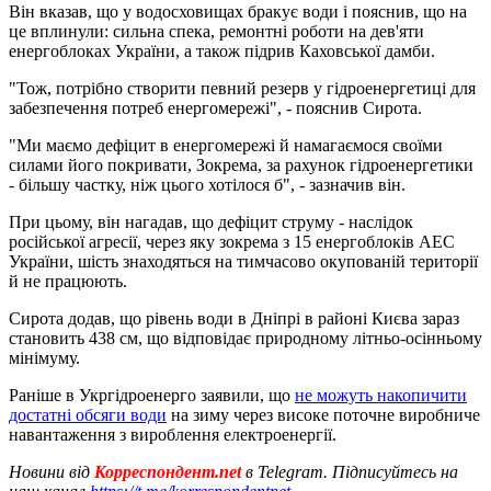
Він вказав, що у водосховищах бракує води і пояснив, що на
це вплинули: сильна спека, ремонтні роботи на дев'яти
енергоблоках України, а також підрив Каховської дамби.
"Тож, потрібно створити певний резерв у гідроенергетиці для
забезпечення потреб енергомережі", - пояснив Сирота.
"Ми маємо дефіцит в енергомережі й намагаємося своїми
силами його покривати, Зокрема, за рахунок гідроенергетики
- більшу частку, ніж цього хотілося б", - зазначив він.
При цьому, він нагадав, що дефіцит струму - наслідок
російської агресії, через яку зокрема з 15 енергоблоків АЕС
України, шість знаходяться на тимчасово окупованій території
й не працюють.
Сирота додав, що рівень води в Дніпрі в районі Києва зараз
становить 438 см, що відповідає природному літньо-осінньому
мінімуму.
Раніше в Укргідроенерго заявили, що
не можуть накопичити
достатні обсяги води
на зиму через високе поточне виробниче
навантаження з вироблення електроенергії.
Новини від
Корреспондент.net
в Telegram. Підписуйтесь на