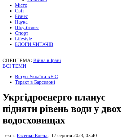
Місто
Світ
Бізнес
Наука
Шоу-бізнес
Спорт
Lifestyle
БЛОГИ ЧИТАЧІВ
СПЕЦТЕМА:
Війна в Ірані
ВСІ ТЕМИ
Вступ України в ЄС
Теракт в Барселоні
Укргідроенерго планує
підняти рівень води у двох
водосховищах
Текст:
Расенко Елена
, 17 серпня 2023, 03:40