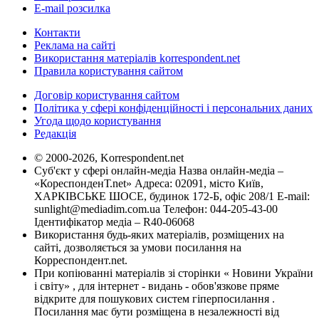
E-mail розсилка
Контакти
Реклама на сайті
Використання матеріалів korrespondent.net
Правила користування сайтом
Договір користування сайтом
Політика у сфері конфіденційності і персональних даних
Угода щодо користування
Редакція
© 2000-2026, Korrespondent.net
Суб'єкт у сфері онлайн-медіа Назва онлайн-медіа –
«КореспонденТ.net» Адреса: 02091, місто Київ,
ХАРКІВСЬКЕ ШОСЕ, будинок 172-Б, офіс 208/1 E-mail:
sunlight@mediadim.com.ua
Телефон: 044-205-43-00
Ідентифікатор медіа – R40-06068
Використання будь-яких матеріалів, розміщених на
сайті, дозволяється за умови посилання на
Корреспондент.net.
При копіюванні матеріалів зі сторінки « Новини України
і світу» , для інтернет - видань - обов'язкове пряме
відкрите для пошукових систем гіперпосилання .
Посилання має бути розміщена в незалежності від