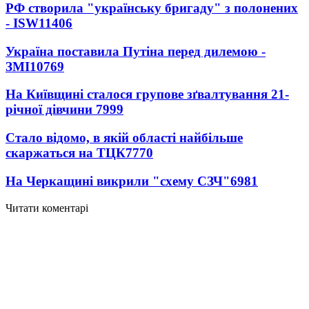
РФ створила "українську бригаду" з полонених
- ISW
11406
Україна поставила Путіна перед дилемою -
ЗМІ
10769
На Київщині сталося групове зґвалтування 21-
річної дівчини
7999
Стало відомо, в якій області найбільше
скаржаться на ТЦК
7770
На Черкащині викрили "схему СЗЧ"
6981
Читати коментарі