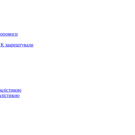
 допомоги
ЦК заарештували
балістикою