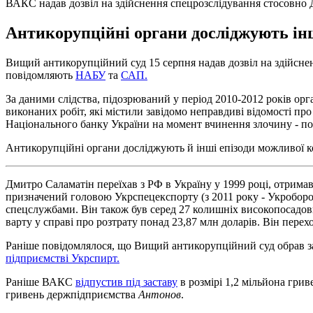
ВАКС надав дозвіл на здійснення спецрозслідування стосовно 
Антикорупційні органи досліджують інш
Вищий антикорупційний суд 15 серпня надав дозвіл на здійсне
повідомляють
НАБУ
та
САП.
За даними слідства, підозрюваний у період 2010-2012 років орг
виконаних робіт, які містили завідомо неправдиві відомості пр
Національного банку України на момент вчинення злочину - по
Антикорупційні органи досліджують й інші епізоди можливої ко
Дмитро Саламатін переїхав з РФ в Україну у 1999 році, отримав
призначений головою Укрспецекспорту (з 2011 року - Укроборон
спецслужбами. Він також був серед 27 колишніх високопосадовц
варту у справі про розтрату понад 23,87 млн доларів. Він перехо
Раніше повідомлялося, що Вищий антикорупційний суд обрав з
підприємстві Укрспирт.
Раніше ВАКС
відпустив під заставу
в розмірі 1,2 мільйона гри
гривень держпідприємства
Антонов
.