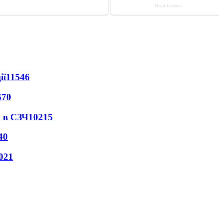
ії
11546
670
 в СЗЧ
10215
40
021