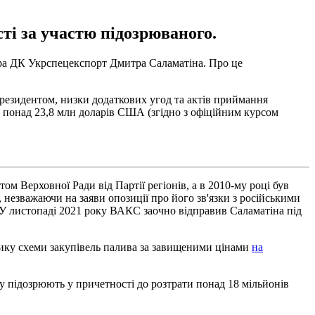
ті за участю підозрюваного.
ора ДК Укрспецекспорт Дмитра Саламатіна. Про це
нерезидентом, низки додаткових угод та актів приймання
у" понад 23,8 млн доларів США (згідно з офіційним курсом
м Верховної Ради від Партії регіонів, а в 2010-му році був
незважаючи на заяви опозиції про його зв'язки з російськими
 У листопаді 2021 року ВАКС заочно відправив Саламатіна під
ику схеми закупівель палива за завищеними цінами
на
ку підозрюють у причетності до розтрати понад 18 мільйонів