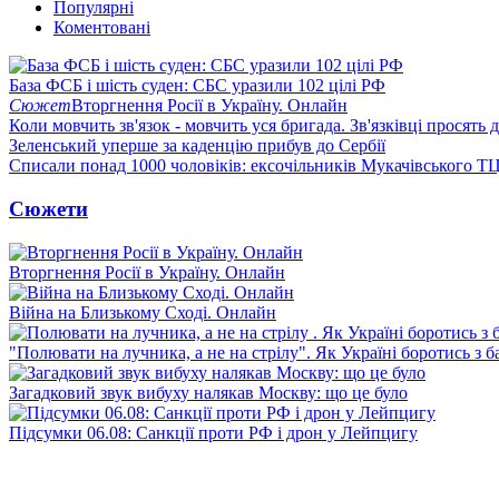
Популярні
Коментовані
База ФСБ і шість суден: СБС уразили 102 цілі РФ
Сюжет
Вторгнення Росії в Україну. Онлайн
Коли мовчить зв'язок - мовчить уся бригада. Зв'язківці просять
Зеленський уперше за каденцію прибув до Сербії
Списали понад 1000 чоловіків: ексочільників Мукачівського Т
Сюжети
Вторгнення Росії в Україну. Онлайн
Війна на Близькому Сході. Онлайн
"Полювати на лучника, а не на стрілу". Як Україні боротись з 
Загадковий звук вибуху налякав Москву: що це було
Підсумки 06.08: Санкції проти РФ і дрон у Лейпцигу