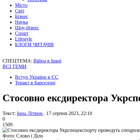
Місто
Світ
Бізнес
Наука
Шоу-бізнес
Спорт
Lifestyle
БЛОГИ ЧИТАЧІВ
СПЕЦТЕМА:
Війна в Ірані
ВСІ ТЕМИ
Вступ України в ЄС
Теракт в Барселоні
Стосовно ексдиректора Укрсп
Текст:
Інна Літвин
, 17 серпня 2023, 22:10
0
1509
Фото: Слово і Діло