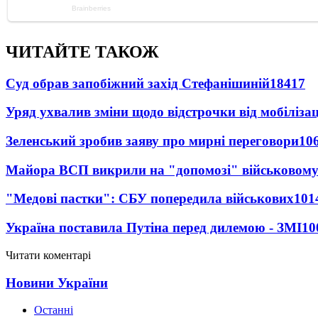
ЧИТАЙТЕ ТАКОЖ
Суд обрав запобіжний захід Стефанішиній
18417
Уряд ухвалив зміни щодо відстрочки від мобілізац
Зеленський зробив заяву про мирні переговори
10
Майора ВСП викрили на "допомозі" військовому
"Медові пастки": СБУ попередила військових
101
Україна поставила Путіна перед дилемою - ЗМІ
10
Читати коментарі
Новини України
Останні