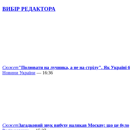
ВИБІР РЕДАКТОРА
Сюжет
"Полювати на лучника, а не на стрілу". Як Україні 
Новини України
— 16:36
Сюжет
Загадковий звук вибуху налякав Москву: що це було