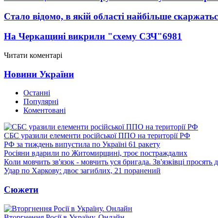
Стало відомо, в якій області найбільше скаржать
На Черкащині викрили "схему СЗЧ"
6981
Читати коментарі
Новини України
Останні
Популярні
Коментовані
СБС уразили елементи російської ППО на території РФ
РФ за тиждень випустила по Україні 61 ракету
Росіяни вдарили по Житомирщині, троє постраждалих
Коли мовчить зв'язок - мовчить уся бригада. Зв'язківці просять
Удар по Харкову: двоє загиблих, 21 поранений
Сюжети
Вторгнення Росії в Україну. Онлайн