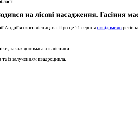
області
юдився на лісові насадження. Гасіння ма
ї Андріївського лісництва. Про це 21 серпня
повідомило
регіон
ніки, також допомагають лісники.
 та із залученням квадроцикла.