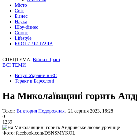
Місто
Світ
Бізнес
Наука
Шоу-бізнес
Спорт
Lifestyle
БЛОГИ ЧИТАЧІВ
СПЕЦТЕМА:
Війна в Ірані
ВСІ ТЕМИ
Вступ України в ЄС
Теракт в Барселоні
На Миколаївщині горить Андр
Текст:
Виктория Подорожная
, 21 серпня 2023, 16:28
0
1239
Фото: facebook.com/DSNSMYKOL