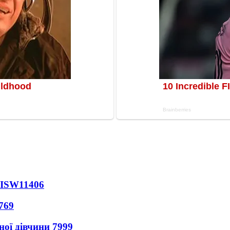
 ISW
11406
769
ної дівчини
7999