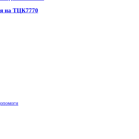
ся на ТЦК
7770
 допомоги