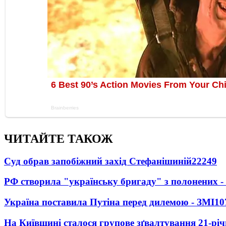
ЧИТАЙТЕ ТАКОЖ
Суд обрав запобіжний захід Стефанішиній
22249
РФ створила "українську бригаду" з полонених -
Україна поставила Путіна перед дилемою - ЗМІ
10
На Київщині сталося групове зґвалтування 21-річ