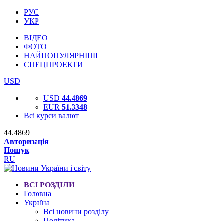
РУС
УКР
ВІДЕО
ФОТО
НАЙПОПУЛЯРНІШІ
СПЕЦПРОЕКТИ
USD
USD
44.4869
EUR
51.3348
Всі курси валют
44.4869
Авторизація
Пошук
RU
ВСІ РОЗДІЛИ
Головна
Україна
Всі новини розділу
Політика