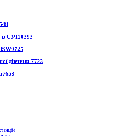
548
 в СЗЧ
10393
 ISW
9725
ної дівчини
7723
т
7653
анцій