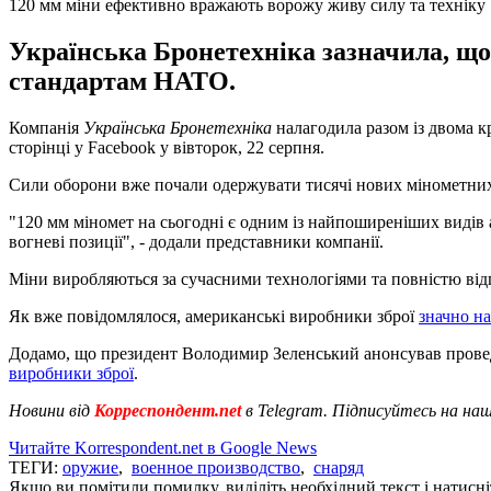
120 мм міни ефективно вражають ворожу живу силу та техніку
Українська Бронетехніка зазначила, що
стандартам НАТО.
Компанія
Українська Бронетехніка
налагодила разом із двома 
сторінці у Facebook у вівторок, 22 серпня.
Сили оборони вже почали одержувати тисячі нових мінометних м
"120 мм міномет на сьогодні є одним із найпоширеніших видів а
вогневі позиції", - додали представники компанії.
Міни виробляються за сучасними технологіями та повністю ві
Як вже повідомлялося, американські виробники зброї
значно н
Додамо, що президент Володимир Зеленський анонсував проведе
виробники зброї
.
Новини від
Корреспондент.net
в Telegram. Підписуйтесь на на
Читайте Korrespondent.net в Google News
ТЕГИ:
оружие
,
военное производство
,
снаряд
Якщо ви помітили помилку, виділіть необхідний текст і натисніт