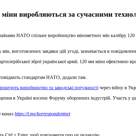
 міни виробляються за сучасними технол
країнами НАТО спільне виробництво мінометних мін калібру 120
ін, виготовлених завдяки цій угоді, зазначається в повідомленн
ртилерійської зброї української армії. 120 мм міни ефективно в
дповідають стандартам НАТО, додали там.
арощують виробництво та заводські потужності
через війну в Укр
ння в Україні восени Форуму оборонних індустрій. Участь у цьо
ш канал
https://t.me/korrespondentnet
ь Ctrl + Enter, щоб повідомити про це редакцію.