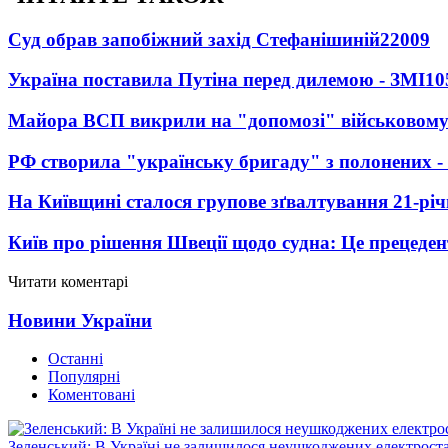
Суд обрав запобіжний захід Стефанішиній
22009
Україна поставила Путіна перед дилемою - ЗМІ
10
Майора ВСП викрили на "допомозі" військовому
РФ створила "українську бригаду" з полонених -
На Київщині сталося групове зґвалтування 21-річ
Київ про рішення Швеції щодо судна: Це прецеден
Читати коментарі
Новини України
Останні
Популярні
Коментовані
Зеленський: В Україні не залишилося неушкоджених електрост