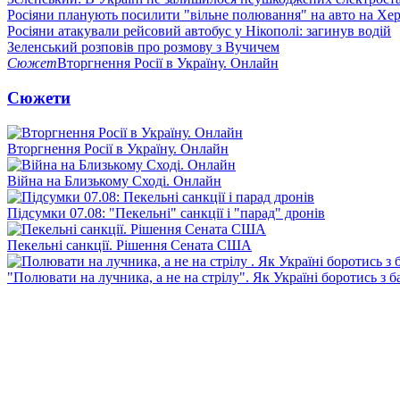
Росіяни планують посилити "вільне полювання" на авто на Хе
Росіяни атакували рейсовий автобус у Нікополі: загинув водій
Зеленський розповів про розмову з Вучичем
Сюжет
Вторгнення Росії в Україну. Онлайн
Сюжети
Вторгнення Росії в Україну. Онлайн
Війна на Близькому Сході. Онлайн
Підсумки 07.08: "Пекельні" санкції і "парад" дронів
Пекельні санкції. Рішення Сената США
"Полювати на лучника, а не на стрілу". Як Україні боротись з 