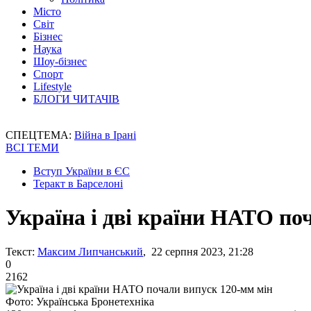
Місто
Світ
Бізнес
Наука
Шоу-бізнес
Спорт
Lifestyle
БЛОГИ ЧИТАЧІВ
СПЕЦТЕМА:
Війна в Ірані
ВСІ ТЕМИ
Вступ України в ЄС
Теракт в Барселоні
Україна і дві країни НАТО по
Текст:
Максим Липчанський
, 22 серпня 2023, 21:28
0
2162
Фото: Українська Бронетехніка