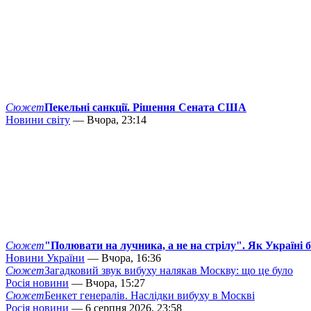
Сюжет
Пекельні санкції. Рішення Сената США
Новини світу
— Вчора, 23:14
Сюжет
"Полювати на лучника, а не на стрілу". Як Україні 
Новини України
— Вчора, 16:36
Сюжет
Загадковий звук вибуху налякав Москву: що це було
Росія новини
— Вчора, 15:27
Сюжет
Бенкет генералів. Наслідки вибуху в Москві
Росія новини
— 6 серпня 2026, 23:58