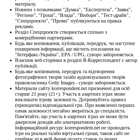
матеріалу.
Новини з позначками "Думка", "Експертиза", "Заява",
"Регіони", "Гроші", "Влада", "Вибори", "Тест-драйв",
"Спецпроекти", "Промо" публікуються на правах
реклами.
Розділ Спецпроекти створюється спільно з
комерційними партнерами.
Будь яке копіювання, публікація, передрук, чи наступне
поширення інформації, що містить посилання на
"Інтерфакс-Україна", EPA / UPG, суворо забороняється.
Власник веб-сторінки в розділі Я-Корреспондент є автор
публікації.
Будь-яке копіювання, передрук та відтворення
фотографічних творів та/або аудіовізуальних творів
правовласника Getty Images - суворо забороняється.
Матеріали сайту korrespondent.net призначені для осіб
старше 21 року (21+). Участь в азартних іграх може
викликати ігрову залежність. Дотримуйтесь правил
(принципів) відповідальної гри. При виявленні перших
ознак залежності негайно зверніться до спеціаліста.
Пам'ятайте, що участь в азартних іграх не може бути
джерелом доходів або альтернативою роботі.
Інформаційний ресурс korrespondent.net не проводить
ігри на реальні та/або віртуальні гроші, також сайт не
приймає ні в якій формі оплату ставок та інших