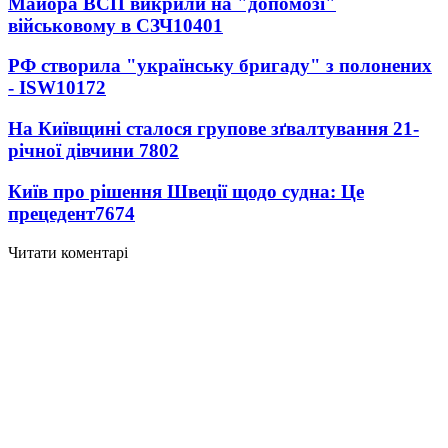
Майора ВСП викрили на "допомозі"
військовому в СЗЧ
10401
РФ створила "українську бригаду" з полонених
- ISW
10172
На Київщині сталося групове зґвалтування 21-
річної дівчини
7802
Київ про рішення Швеції щодо судна: Це
прецедент
7674
Читати коментарі