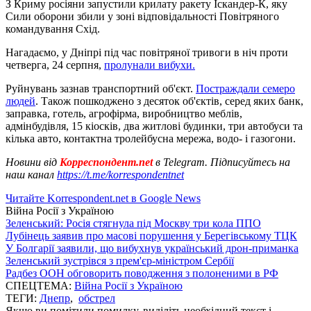
З Криму росіяни запустили крилату ракету Іскандер-К, яку
Сили оборони збили у зоні відповідальності Повітряного
командування Схід.
Нагадаємо, у Дніпрі під час повітряної тривоги в ніч проти
четверга, 24 серпня,
пролунали вибухи.
Руйнувань зазнав транспортний об'єкт.
Постраждали семеро
людей
. Також пошкоджено з десяток об'єктів, серед яких банк,
заправка, готель, агрофірма, виробництво меблів,
адмінбудівля, 15 кіосків, два житлові будинки, три автобуси та
кілька авто, контактна тролейбусна мережа, водо- і газогони.
Новини від
Корреспондент.net
в Telegram. Підписуйтесь на
наш канал
https://t.me/korrespondentnet
Читайте Korrespondent.net в Google News
Війна Росії з Україною
Зеленський: Росія стягнула під Москву три кола ППО
Лубінець заявив про масові порушення у Берегівському ТЦК
У Болгарії заявили, що вибухнув український дрон-приманка
Зеленський зустрівся з прем'єр-міністром Сербії
Радбез ООН обговорить поводження з полоненими в РФ
СПЕЦТЕМА:
Війна Росії з Україною
ТЕГИ:
Днепр
,
обстрел
Якщо ви помітили помилку, виділіть необхідний текст і