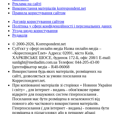
Реклама на сайті
Використання матеріалів korrespondent.net
Правила користування сайтом
Договір користування сайтом
Політика у сфері конфіденційності і персональних даних
Угода щодо користування
Редакція
© 2000-2026, Korrespondent.net
Суб'єкт у сфері онлайн-медіа Назва онлайн-медіа –
«КореспонденТ.net» Адреса: 02091, місто Київ,
ХАРКІВСЬКЕ ШОСЕ, будинок 172-Б, офіс 208/1 E-mail:
sunlight@mediadim.com.ua
Телефон: 044-205-43-00
Ідентифікатор медіа – R40-06068
Використання будь-яких матеріалів, розміщених на
сайті, дозволяється за умови посилання на
Корреспондент.net.
При копіюванні матеріалів зі сторінки « Новини України
і світу» , для інтернет - видань - обов'язкове пряме
відкрите для пошукових систем гіперпосилання .
Посилання має бути розміщена в незалежності від
повного або часткового використання матеріалів.
Гіперпосилання ( для інтернет - видань) - повинна бути
розміщена в підзаголовку або в першому абзаці