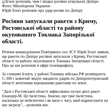
Фото: Міноборони Украини
Юрій Ігнат розповів про удар росіян по Дніпру
Росіяни запускали ракети з Криму,
Ростовської області та району
окупованого Токмака Запорізької
області.
Речник командування Повітряних сил ЗСУ Юрій Ігнат заявив,
що ракети по Дніпру росіяни запускали з Криму, Ростовської
області та району окупованого Токмака Запорізької області.
Про це він розповів в ефірі телемарафону.
За словами Ігната, у районі Токмаку війська РФ розміщують
С-300 і зазвичай звідти завдають ударів по Дніпропетровській
області зенітними керованими ракетами по землі.
"Далі з Ростовської області зафіксовано пуски двох ракет
Іскандер-М. Це балістика. Знаємо, що таке балістика,
наскільки це небезпечно і як мало є часу, щоб відреагувати на
цю загрозу", - розповів він.