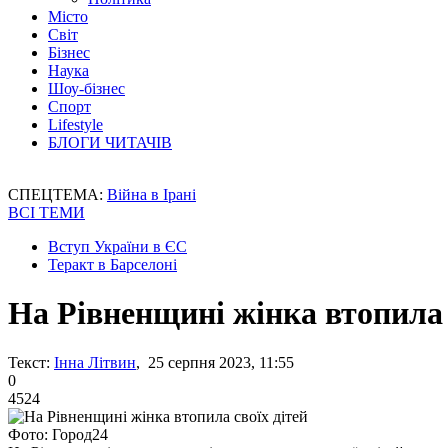
Місто
Світ
Бізнес
Наука
Шоу-бізнес
Спорт
Lifestyle
БЛОГИ ЧИТАЧІВ
СПЕЦТЕМА:
Війна в Ірані
ВСІ ТЕМИ
Вступ України в ЄС
Теракт в Барселоні
На Рівненщині жінка втопила 
Текст:
Інна Літвин
, 25 серпня 2023, 11:55
0
4524
Фото: Город24