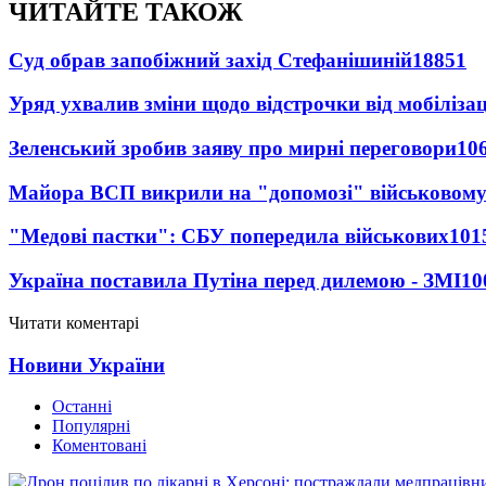
ЧИТАЙТЕ ТАКОЖ
Суд обрав запобіжний захід Стефанішиній
18851
Уряд ухвалив зміни щодо відстрочки від мобілізац
Зеленський зробив заяву про мирні переговори
10
Майора ВСП викрили на "допомозі" військовому
"Медові пастки": СБУ попередила військових
101
Україна поставила Путіна перед дилемою - ЗМІ
10
Читати коментарі
Новини України
Останні
Популярні
Коментовані