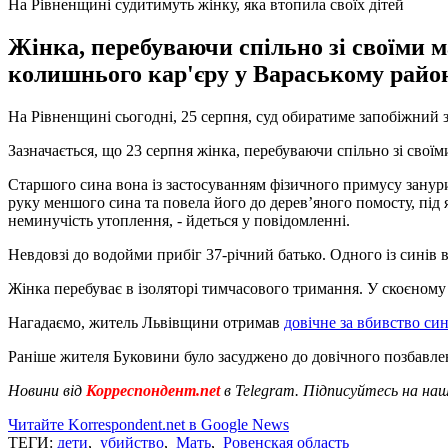
На Рівненщині судитимуть жінку, яка втопила своїх дітей
Жінка, перебуваючи спільно зі своїми м
колишнього кар'єру у Вараському районі
На Рівненщині сьогодні, 25 серпня, суд обиратиме запобіжний за
Зазначається, що 23 серпня жінка, перебуваючи спільно зі свої
Старшого сина вона із застосуванням фізичного примусу занур
руку меншого сина та повела його до дерев’яного помосту, під 
неминучість утоплення, - йдеться у повідомленні.
Невдовзі до водойми прибіг 37-річний батько. Одного із синів в
Жінка перебуває в ізоляторі тимчасового тримання. У скоєному 
Нагадаємо, житель Львівщини отримав
довічне за вбивство син
Раніше жителя Буковини було засуджено до довічного позбавле
Новини від
Корреспондент.net
в Telegram. Підписуйтесь на на
Читайте Korrespondent.net в Google News
ТЕГИ:
дети
,
убийство
,
Мать
,
Ровенская область