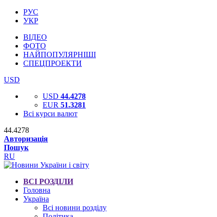
РУС
УКР
ВІДЕО
ФОТО
НАЙПОПУЛЯРНІШІ
СПЕЦПРОЕКТИ
USD
USD
44.4278
EUR
51.3281
Всі курси валют
44.4278
Авторизація
Пошук
RU
ВСІ РОЗДІЛИ
Головна
Україна
Всі новини розділу
Політика