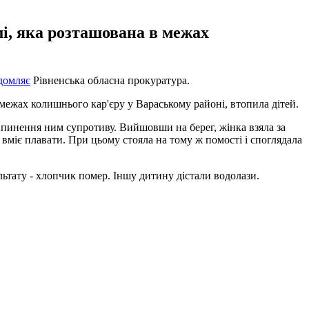
мі, яка розташована в межах
домляє
Рівненська обласна прокуратура.
 межах колишнього кар'єру у Вараському районі, втопила дітей.
ипинення ним супротиву. Вийшовши на берег, жінка взяла за
 вміє плавати. При цьому стояла на тому ж помості і споглядала
ультату - хлопчик помер. Іншу дитину дістали водолази.