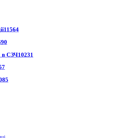
ії
11564
690
 в СЗЧ
10231
57
085