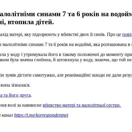
алолітніми синами 7 та 6 років на водой
, втопила дітей.
хід матері, яку підозрюють у вбивстві двох її синів. Про це
пові
ми малолітніми синами 7 та 6 років на водоймі, яка розташована в
ила у воду і утримувала його в такому положенні до моменту пр
яким була значна глибина, й штовхнула у воду, знаючи, що той не
ін зумів дістати самотужки, але реанімаційні заходи не дали рез
вона зізналася.
а та його друга
.
ння волі за навмисне
вбивство матері та малолітньої сестри.
ш канал
https://t.me/korrespondentnet