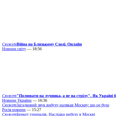
Сюжет
Війна на Близькому Сході. Онлайн
Новини світу
— 18:56
Сюжет
"Полювати на лучника, а не на стрілу". Як Україні 
Новини України
— 16:36
Сюжет
Загадковий звук вибуху налякав Москву: що це було
Росія новини
— 15:27
Сюжет
Бенкет генералів. Наслідки вибуху в Москві