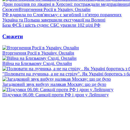
Дрон поцілив по лікарні в Херсоні: постраждали медпрацівниц
Сюжет
Вторгнення Росії в Україну. Онлайн
РФ вдарила по Слов'янську: є загиблий і п'ятеро поранених
Україна та Польща завершили ексгумації на Волині
База ФСБ і шість суден: СБС уразили 102 цілі РФ
Сюжети
Вторгнення Росії в Україну. Онлайн
Війна на Близькому Сході. Онлайн
"Полювати на лучника, а не на стрілу". Як Україні боротись з 
Загадковий звук вибуху налякав Москву: що це було
Підсумки 06.08: Санкції проти РФ і дрон у Лейпцигу