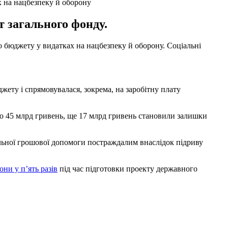
х на нацбезпеку й оборону
т загального фонду.
о бюджету у видатках на нацбезпеку й оборону. Соціальні
ту і спрямовувалася, зокрема, на заробітну плату
шло 45 млрд гривень, ще 17 млрд гривень становили залишки
альної грошової допомоги постраждалим внаслідок підриву
ни у п’ять разів
під час підготовки проекту державного