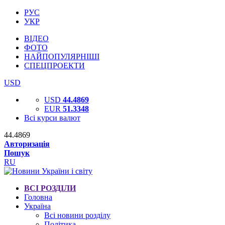
РУС
УКР
ВІДЕО
ФОТО
НАЙПОПУЛЯРНІШІ
СПЕЦПРОЕКТИ
USD
USD
44.4869
EUR
51.3348
Всі курси валют
44.4869
Авторизація
Пошук
RU
ВСІ РОЗДІЛИ
Головна
Україна
Всі новини розділу
Політика