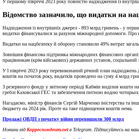
У першому півріччі 2023 року повністю надходження із внутрі
Відомство зазначило, що видатки на на
Надходження із внутрішніх джерел - 893 млрд гривень - у перш
видатки фінансувалися за рахунок міжнародної допомоги. Про
Видатки на нацбезпеку й оборону становили 49% витрат загаль
Зовнішня фінансова підтримка міжнародних фінансових організ
працівникам (крім військових) державних установ, соціальний з
У I півріччі 2023 року перевиконаний річний план надходжень 
коштів на початок року, видатків проведено на суму 4 млрд гр
З резервного фонду у звітному періоді Кабмін виділив кошти н
греблі Каховської ГЕС та забезпечення питною водою чотирьох 
Нагадаємо, міністр фінансів Сергій Марченко іністерства та ін
бюджету на 2024 рік. Проте на таке підвищення коштів нема.
Продажі ОВДП з початку війни перевищили 300 млрд
Новини від
Корреспондент.net
в Telegram. Підписуйтесь на на