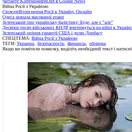
Читайте Korrespondent.net в Google News
Війна Росії з Україною
Сюжет
Вторгнення Росії в Україну. Онлайн
Одеса зазнала масованої атаки
Зеленський про українську балістику: Буде, але є "але"
Десятки тисяч військових КНДР вчитимуться на війні в Україні
Зеленський оцінив гарантії США і долю Донбасу
СПЕЦТЕМА:
Війна Росії з Україною
ТЕГИ:
Украина
,
безопасность
,
финансы
,
оборона
Якщо ви помітили помилку, виділіть необхідний текст і натисніт