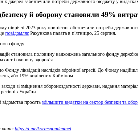
шніх джерел забезпечили потреби державного бюджету у видатка
цбезпеку й оборону становили 49% витра
ому півріччі 2023 року повністю забезпечили потреби державног
 це
повідомляє
Рахункова палата в п'ятницю, 25 серпня.
ного фонду.
ацій становила половину надходжень загального фонду держбюдже
ахист і охорону здоров’я.
до Фонду ліквідації наслідків збройної агресії. До Фонду надій
ивень, або 19% виділених Кабміном.
а заходи зі зміцнення обороноздатності держави, надання матері
регіонів України.
ші відомства просять
збільшити видатки на сектор безпеки та оборо
ш канал
https://t.me/korrespondentnet