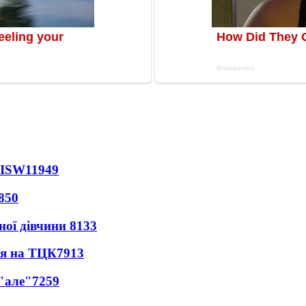
 ISW
11949
850
ної дівчини
8133
ся на ТЦК
7913
 "але"
7259