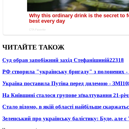
ЧИТАЙТЕ ТАКОЖ
Суд обрав запобіжний захід Стефанішиній
22318
РФ створила "українську бригаду" з полонених -
Україна поставила Путіна перед дилемою - ЗМІ
10
На Київщині сталося групове зґвалтування 21-річ
Стало відомо, в якій області найбільше скаржать
Зеленський про українську балістику: Буде, але є