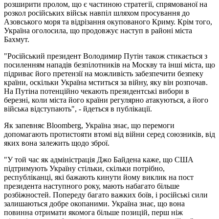
розширити пролом, що є частиною стратегії, спрямованої на
розкол російських військ навпіл шляхом просування до
Азовського моря та відрізання окупованого Криму. Крім того,
Україна оголосила, що продовжує наступ в районі міста
Бахмут.
"Російський президент Володимир Путін також стикається з
посиленням нападів безпілотників на Москву та інші міста, що
підриває його претензії на можливість забезпечити безпеку
країни, оскільки Україна мститься за війну, яку він розпочав.
На Путіна потенційно чекають президентські вибори в
березні, коли міста його країни регулярно атакуються, а його
війська відступають", - йдеться в публікації.
Як запевняє Bloomberg, Україна знає, що перемоги
допомагають протистояти втомі від війни серед союзників, від
яких вона залежить щодо зброї.
"У той час як адміністрація Джо Байдена каже, що США
підтримують Україну стільки, скільки потрібно,
республіканці, які бажають кинути йому виклик на пост
президента наступного року, мають набагато більше
розбіжностей. Попереду багато важких боїв, і російські сили
залишаються добре окопаними. Україна знає, що вона
повинна отримати якомога більше позицій, перш ніж