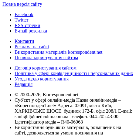
Повна версія сайту
Facebook
Twitter
RSS-стрічки
E-mail розсилка
Контакти
Реклама на сайті
Використання матеріалів korrespondent.net
Правила користування сайтом
Договір користування сайтом
Політика у сфері конфіденційності і персональних даних
Угода щодо користування
Редакція
© 2000-2026, Korrespondent.net
Суб'єкт у сфері онлайн-медіа Назва онлайн-медіа –
«КореспонденТ.net» Адреса: 02091, місто Київ,
ХАРКІВСЬКЕ ШОСЕ, будинок 172-Б, офіс 208/1 E-mail:
sunlight@mediadim.com.ua
Телефон: 044-205-43-00
Ідентифікатор медіа – R40-06068
Використання будь-яких матеріалів, розміщених на
сайті, дозволяється за умови посилання на