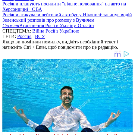
Росіяни планують посилити "вільне полювання" на авто на
Херсонщині - ОВА
Росіяни атакували рейсовий автобус у Нікополі: загинув водій
Зеленський розповів про розмову з Вучичем
Сюжет
Вторгнення Росії в Україну. Онлайн
СПЕЦТЕМА:
Війна Росії з Україною
ТЕГИ:
Россия
,
ВСУ
Якщо ви помітили помилку, виділіть необхідний текст і
натисніть Ctrl + Enter, щоб повідомити про це редакцію.