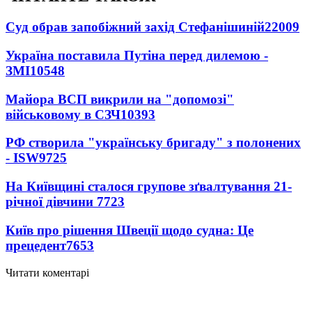
Суд обрав запобіжний захід Стефанішиній
22009
Україна поставила Путіна перед дилемою -
ЗМІ
10548
Майора ВСП викрили на "допомозі"
військовому в СЗЧ
10393
РФ створила "українську бригаду" з полонених
- ISW
9725
На Київщині сталося групове зґвалтування 21-
річної дівчини
7723
Київ про рішення Швеції щодо судна: Це
прецедент
7653
Читати коментарі