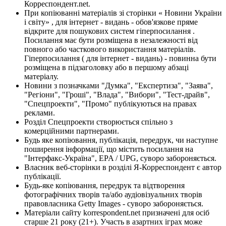
Корреспондент.net.
При копіюванні матеріалів зі сторінки « Новини України
і світу» , для інтернет - видань - обов'язкове пряме
відкрите для пошукових систем гіперпосилання .
Посилання має бути розміщена в незалежності від
повного або часткового використання матеріалів.
Гіперпосилання ( для інтернет - видань) - повинна бути
розміщена в підзаголовку або в першому абзаці
матеріалу.
Новини з позначками "Думка", "Експертиза", "Заява",
"Регіони", "Гроші", "Влада", "Вибори", "Тест-драйв",
"Спецпроекти", "Промо" публікуються на правах
реклами.
Розділ Спецпроекти створюється спільно з
комерційними партнерами.
Будь яке копіювання, публікація, передрук, чи наступне
поширення інформації, що містить посилання на
"Інтерфакс-Україна", EPA / UPG, суворо забороняється.
Власник веб-сторінки в розділі Я-Корреспондент є автор
публікації.
Будь-яке копіювання, передрук та відтворення
фотографічних творів та/або аудіовізуальних творів
правовласника Getty Images - суворо забороняється.
Матеріали сайту korrespondent.net призначені для осіб
старше 21 року (21+). Участь в азартних іграх може