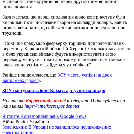
місцевість стане бруднішою перед другою зимою війни", -
пише видання.
Зазначається, що перші сподівання щодо контрнаступу були
високими після постачання зброї на мільярди доларів, навіть
незважаючи на те, що військові аналітики попереджали про
труднощі.
"Поки що бракувало феєрверку торішніх приголомшливих
перемог у Харківській області й Херсоні. Оскільки загартовані
в боях українські війська будуть використовувати свою
перевагу, майбутні тижні допоможуть визначити, чи можна
вважати це успіхом", - йдеться у публікації.
Раніше повідомлялося, що
ЗСУ мають успіхи на двох
напрямках фронту
.
ЗСУ наступають біля Бахмута, є успіх на півдні
Новини від
Корреспондент.net
в Telegram. Підписуйтесь на
наш канал
https://t.me/korrespondentnet
Читайте Korrespondent.net в Google News
Війна Росії з Україною
Зеленський: В Україні не залишилося неушкоджених
електростанцій