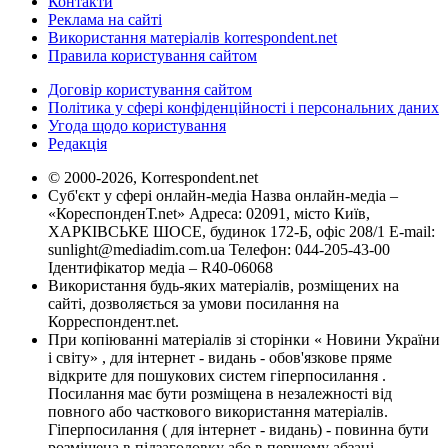
Контакти
Реклама на сайті
Використання матеріалів korrespondent.net
Правила користування сайтом
Договір користування сайтом
Політика у сфері конфіденційності і персональних даних
Угода щодо користування
Редакція
© 2000-2026, Korrespondent.net
Суб'єкт у сфері онлайн-медіа Назва онлайн-медіа –
«КореспонденТ.net» Адреса: 02091, місто Київ,
ХАРКІВСЬКЕ ШОСЕ, будинок 172-Б, офіс 208/1 E-mail:
sunlight@mediadim.com.ua
Телефон: 044-205-43-00
Ідентифікатор медіа – R40-06068
Використання будь-яких матеріалів, розміщених на
сайті, дозволяється за умови посилання на
Корреспондент.net.
При копіюванні матеріалів зі сторінки « Новини України
і світу» , для інтернет - видань - обов'язкове пряме
відкрите для пошукових систем гіперпосилання .
Посилання має бути розміщена в незалежності від
повного або часткового використання матеріалів.
Гіперпосилання ( для інтернет - видань) - повинна бути
розміщена в підзаголовку або в першому абзаці