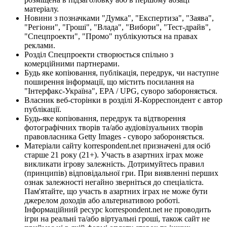
матеріалу.
Новини з позначками "Думка", "Експертиза", "Заява",
"Регіони", "Гроші", "Влада", "Вибори", "Тест-драйв",
"Спецпроекти", "Промо" публікуються на правах
реклами.
Розділ Спецпроекти створюється спільно з
комерційними партнерами.
Будь яке копіювання, публікація, передрук, чи наступне
поширення інформації, що містить посилання на
"Інтерфакс-Україна", EPA / UPG, суворо забороняється.
Власник веб-сторінки в розділі Я-Корреспондент є автор
публікації.
Будь-яке копіювання, передрук та відтворення
фотографічних творів та/або аудіовізуальних творів
правовласника Getty Images - суворо забороняється.
Матеріали сайту korrespondent.net призначені для осіб
старше 21 року (21+). Участь в азартних іграх може
викликати ігрову залежність. Дотримуйтесь правил
(принципів) відповідальної гри. При виявленні перших
ознак залежності негайно зверніться до спеціаліста.
Пам'ятайте, що участь в азартних іграх не може бути
джерелом доходів або альтернативою роботі.
Інформаційний ресурс korrespondent.net не проводить
ігри на реальні та/або віртуальні гроші, також сайт не