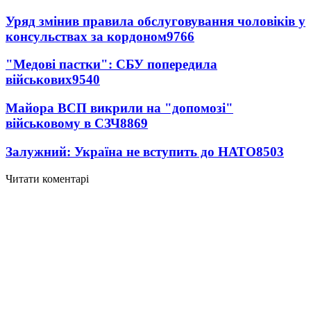
Уряд змінив правила обслуговування чоловіків у
консульствах за кордоном
9766
"Медові пастки": СБУ попередила
військових
9540
Майора ВСП викрили на "допомозі"
військовому в СЗЧ
8869
Залужний: Україна не вступить до НАТО
8503
Читати коментарі