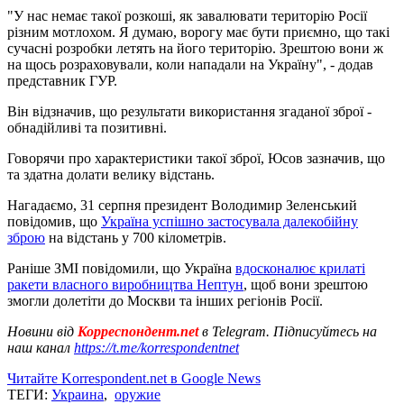
"У нас немає такої розкоші, як завалювати територію Росії
різним мотлохом. Я думаю, ворогу має бути приємно, що такі
сучасні розробки летять на його територію. Зрештою вони ж
на щось розраховували, коли нападали на Україну", - додав
представник ГУР.
Він відзначив, що результати використання згаданої зброї -
обнадійливі та позитивні.
Говорячи про характеристики такої зброї, Юсов зазначив, що
та здатна долати велику відстань.
Нагадаємо, 31 серпня президент Володимир Зеленський
повідомив, що
Україна успішно застосувала далекобійну
зброю
на відстань у 700 кілометрів.
Раніше ЗМІ повідомили, що Україна
вдосконалює крилаті
ракети власного виробництва Нептун
, щоб вони зрештою
змогли долетіти до Москви та інших регіонів Росії.
Новини від
Корреспондент.net
в Telegram. Підписуйтесь на
наш канал
https://t.me/korrespondentnet
Читайте Korrespondent.net в Google News
ТЕГИ:
Украина
,
оружие