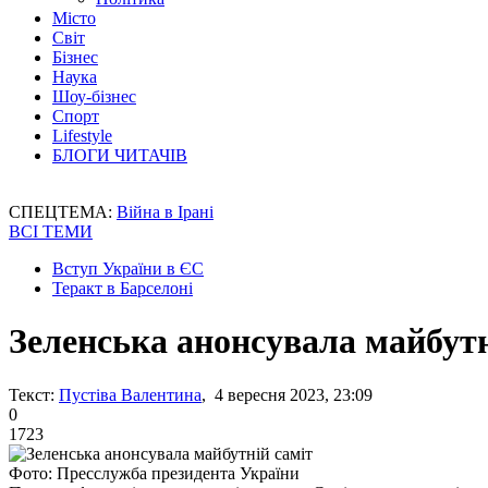
Місто
Світ
Бізнес
Наука
Шоу-бізнес
Спорт
Lifestyle
БЛОГИ ЧИТАЧІВ
СПЕЦТЕМА:
Війна в Ірані
ВСІ ТЕМИ
Вступ України в ЄС
Теракт в Барселоні
Зеленська анонсувала майбутн
Текст:
Пустіва Валентина
, 4 вересня 2023, 23:09
0
1723
Фото: Пресслужба президента України