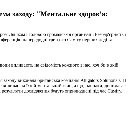
ема заходу: "Ментальне здоров’я:
ом Ляшком і головою громадської організації Безбар'єрність і
нференцію напередодні третього Саміту перших леді та
 вони впливають на свідомість кожного з нас, хоч би в якій
аходу виконала британська компанія Alligators Solutions в 11
е впливає на їхній ментальний стан, а що, навпаки, допомагає
і результати дослідження будуть оприлюднені під час Саміту.