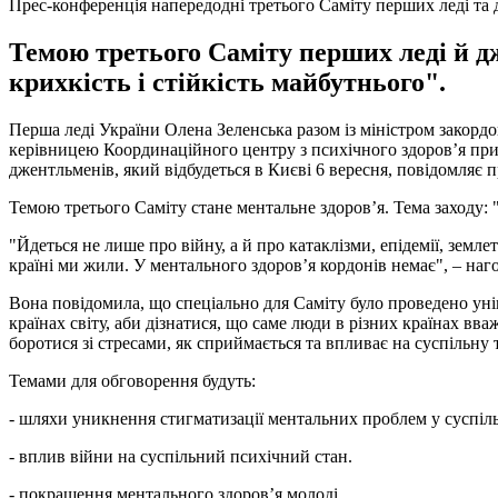
Прес-конференція напередодні третього Саміту перших леді та
Темою третього Саміту перших леді й д
крихкість і стійкість майбутнього".
Перша леді України Олена Зеленська разом із міністром закорд
керівницею Координаційного центру з психічного здоров’я при
джентльменів, який відбудеться в Києві 6 вересня, повідомляє 
Темою третього Саміту стане ментальне здоров’я. Тема заходу: "
"Йдеться не лише про війну, а й про катаклізми, епідемії, земле
країні ми жили. У ментального здоров’я кордонів немає", – на
Вона повідомила, що спеціально для Саміту було проведено унік
країнах світу, аби дізнатися, що саме люди в різних країнах 
боротися зі стресами, як сприймається та впливає на суспільну 
Темами для обговорення будуть:
- шляхи уникнення стигматизації ментальних проблем у суспіль
- вплив війни на суспільний психічний стан.
- покращення ментального здоров’я молоді.