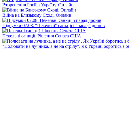
Вторгнення Росії в Україну. Онлайн
Війна на Близькому Сході. Онлайн
Підсумки 07.08: "Пекельні" санкції і "парад" дронів
Пекельні санкції. Рішення Сената США
"Полювати на лучника, а не на стрілу". Як Україні боротись з 