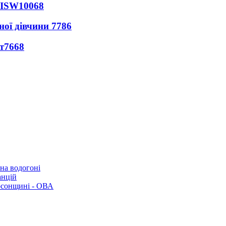
 ISW
10068
ної дівчини
7786
т
7668
 на водогоні
анцій
рсонщині - ОВА