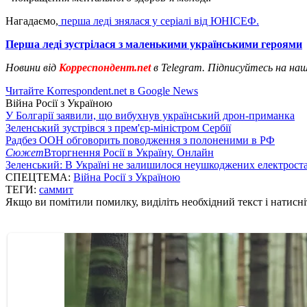
Нагадаємо,
перша леді знялася у серіалі від ЮНІСЕФ.
Перша леді зустрілася з маленькими українськими героями
Новини від
Корреспондент.net
в Telegram. Підписуйтесь на на
Читайте Korrespondent.net в Google News
Війна Росії з Україною
У Болгарії заявили, що вибухнув український дрон-приманка
Зеленський зустрівся з прем'єр-міністром Сербії
Радбез ООН обговорить поводження з полоненими в РФ
Сюжет
Вторгнення Росії в Україну. Онлайн
Зеленський: В Україні не залишилося неушкоджених електрост
СПЕЦТЕМА:
Війна Росії з Україною
ТЕГИ:
саммит
Якщо ви помітили помилку, виділіть необхідний текст і натисніт