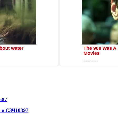
587
 в СЗЧ
10397