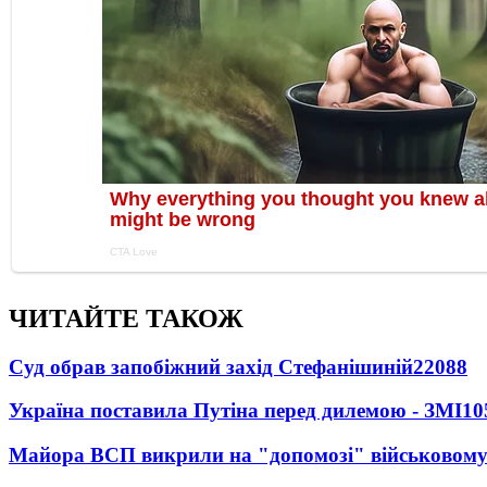
ЧИТАЙТЕ ТАКОЖ
Суд обрав запобіжний захід Стефанішиній
22088
Україна поставила Путіна перед дилемою - ЗМІ
10
Майора ВСП викрили на "допомозі" військовому