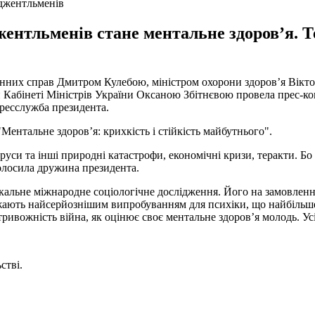
 джентльменів
жентльменів стане ментальне здоров’я. Т
онних справ Дмитром Кулебою, міністром охорони здоров’я Віктор
 Кабінеті Міністрів України Оксаною Збітнєвою провела прес-ко
пресслужба президента.
Ментальне здоров’я: крихкість і стійкість майбутнього".
труси та інші природні катастрофи, економічні кризи, теракти. Бо
голосила дружина президента.
альне міжнародне соціологічне дослідження. Його на замовлення з
вважають найсерйознішим випробуванням для психіки, що найбільш
тривожність війна, як оцінює своє ментальне здоров’я молодь. Ус
стві.