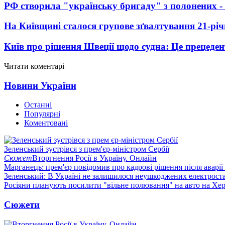
РФ створила "українську бригаду" з полонених -
На Київщині сталося групове зґвалтування 21-річ
Київ про рішення Швеції щодо судна: Це прецеден
Читати коментарі
Новини України
Останні
Популярні
Коментовані
Зеленський зустрівся з прем'єр-міністром Сербії
Сюжет
Вторгнення Росії в Україну. Онлайн
Марганець: прем'єр повідомив про кадрові рішення після аварії
Зеленський: В Україні не залишилося неушкоджених електрост
Росіяни планують посилити "вільне полювання" на авто на Хе
Сюжети