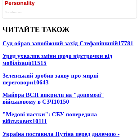
ЧИТАЙТЕ ТАКОЖ
Суд обрав запобіжний захід Стефанішиній
17781
Уряд ухвалив зміни щодо відстрочки від
мобілізації
11515
Зеленський зробив заяву про мирні
переговори
10643
Майора ВСП викрили на "допомозі"
військовому в СЗЧ
10150
"Медові пастки": СБУ попередила
військових
10111
Україна поставила Путіна перед дилемою -