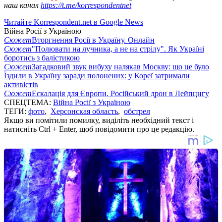
наш канал
https://t.me/korrespondentnet
Читайте Korrespondent.net в Google News
Війна Росії з Україною
Сюжет
Вторгнення Росії в Україну. Онлайн
Сюжет
"Полювати на лучника, а не на стрілу". Як Україні
боротись з балістикою
Сюжет
Загадковий звук вибуху налякав Москву: що це було
Їздили в Україну заради полонених: у Кореї затримали
активістів
Сюжет
Ескалація для Європи. Російський дрон в Лейпцигу
СПЕЦТЕМА:
Війна Росії з Україною
ТЕГИ:
фото
,
Херсонская область
,
обстрел
Якщо ви помітили помилку, виділіть необхідний текст і
натисніть Ctrl + Enter, щоб повідомити про це редакцію.