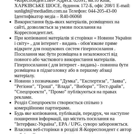
«КореспонденТ.net» Адреса: 02091, місто Київ,
ХАРКІВСЬКЕ ШОСЕ, будинок 172-Б, офіс 208/1 E-mail:
sunlight@mediadim.com.ua
Телефон: 044-205-43-00
Ідентифікатор медіа – R40-06068
Використання будь-яких матеріалів, розміщених на
сайті, дозволяється за умови посилання на
Корреспондент.net.
При копіюванні матеріалів зі сторінки « Новини України
і світу» , для інтернет - видань - обов'язкове пряме
відкрите для пошукових систем гіперпосилання .
Посилання має бути розміщена в незалежності від
повного або часткового використання матеріалів.
Гіперпосилання ( для інтернет - видань) - повинна бути
розміщена в підзаголовку або в першому абзаці
матеріалу.
Новини з позначками "Думка", "Експертиза", "Заява",
"Регіони", "Гроші", "Влада", "Вибори", "Тест-драйв",
"Спецпроекти", "Промо" публікуються на правах
реклами.
Розділ Спецпроекти створюється спільно з
комерційними партнерами.
Будь яке копіювання, публікація, передрук, чи наступне
поширення інформації, що містить посилання на
"Інтерфакс-Україна", EPA / UPG, суворо забороняється.
Власник веб-сторінки в розділі Я-Корреспондент є автор