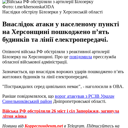
Фото: t.me/khersonskaODA
Наслідки обстрілу Білозерки у Херсонській області
Внаслідок атаки у населеному пункті
на Херсонщині пошкоджено пʼять
будинків та лінії електропередачі.
Опівночі війська РФ обстріляли з реактивної артилерії
Білозерку на Херсонщині. Про це
повідомила
пресслужба
обласної військової адміністрації.
Зазначається, що внаслідок ворожих ударів пошкоджено пʼять
житлових будинків та лінії електропередачі.
"Постраждалих серед цивільних немає", - наголосили в ОВА.
Раніше повідомлялося, що
ворог атакував з РСЗВ
Ураган
Синельниківський район
Дніпропетровської області.
Війська РФ обстріляли 26 міст і сіл Запоріжжя, загинула
літня жінка
Новини від
Корреспондент.net
в Telegram. Підписуйтесь на