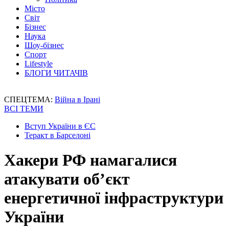
Місто
Світ
Бізнес
Наука
Шоу-бізнес
Спорт
Lifestyle
БЛОГИ ЧИТАЧІВ
СПЕЦТЕМА:
Війна в Ірані
ВСІ ТЕМИ
Вступ України в ЄС
Теракт в Барселоні
Хакери РФ намагалися
атакувати об’єкт
енергетичної інфраструктури
України