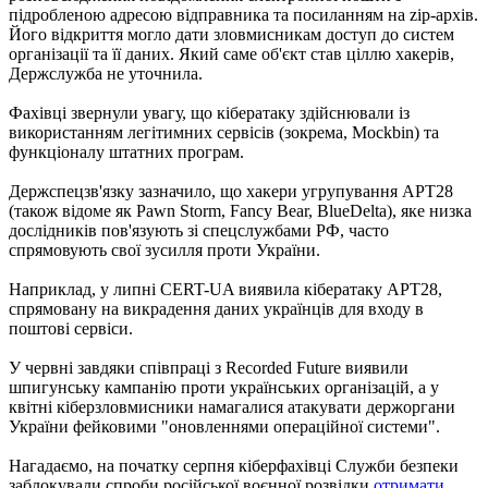
підробленою адресою відправника та посиланням на zip-архів.
Його відкриття могло дати зловмисникам доступ до систем
організації та її даних. Який саме об'єкт став ціллю хакерів,
Держслужба не уточнила.
Фахівці звернули увагу, що кібератаку здійснювали із
використанням легітимних сервісів (зокрема, Mockbin) та
функціоналу штатних програм.
Держспецзв'язку зазначило, що хакери угрупування АРТ28
(також відоме як Pawn Storm, Fancy Bear, BlueDelta), яке низка
дослідників пов'язують зі спецслужбами РФ, часто
спрямовують свої зусилля проти України.
Наприклад, у липні CERT-UA виявила кібератаку АРТ28,
спрямовану на викрадення даних українців для входу в
поштові сервіси.
У червні завдяки співпраці з Recorded Future виявили
шпигунську кампанію проти українських організацій, а у
квітні кіберзловмисники намагалися атакувати держоргани
України фейковими "оновленнями операційної системи".
Нагадаємо, на початку серпня кіберфахівці Служби безпеки
заблокували спроби російської воєнної розвідки
отримати