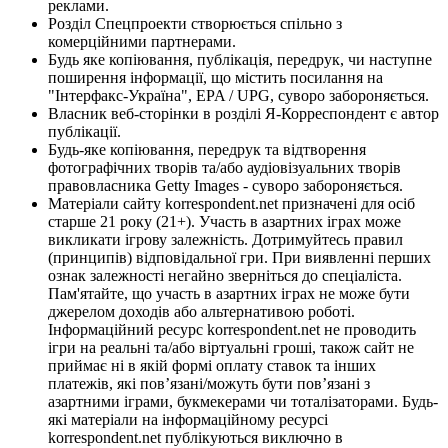
реклами.
Розділ Спецпроекти створюється спільно з
комерційними партнерами.
Будь яке копіювання, публікація, передрук, чи наступне
поширення інформації, що містить посилання на
"Інтерфакс-Україна", EPA / UPG, суворо забороняється.
Власник веб-сторінки в розділі Я-Корреспондент є автор
публікації.
Будь-яке копіювання, передрук та відтворення
фотографічних творів та/або аудіовізуальних творів
правовласника Getty Images - суворо забороняється.
Матеріали сайту korrespondent.net призначені для осіб
старше 21 року (21+). Участь в азартних іграх може
викликати ігрову залежність. Дотримуйтесь правил
(принципів) відповідальної гри. При виявленні перших
ознак залежності негайно зверніться до спеціаліста.
Пам'ятайте, що участь в азартних іграх не може бути
джерелом доходів або альтернативою роботі.
Інформаційний ресурс korrespondent.net не проводить
ігри на реальні та/або віртуальні гроші, також сайт не
приймає ні в якій формі оплату ставок та інших
платежів, які пов’язані/можуть бути пов’язані з
азартними іграми, букмекерами чи тоталізаторами. Будь-
які матеріали на інформаційному ресурсі
korrespondent.net публікуються виключно в