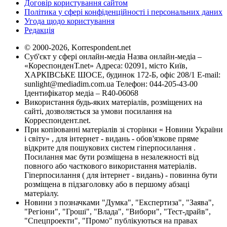
Договір користування сайтом
Політика у сфері конфіденційності і персональних даних
Угода щодо користування
Редакція
© 2000-2026, Korrespondent.net
Суб'єкт у сфері онлайн-медіа Назва онлайн-медіа –
«КореспонденТ.net» Адреса: 02091, місто Київ,
ХАРКІВСЬКЕ ШОСЕ, будинок 172-Б, офіс 208/1 E-mail:
sunlight@mediadim.com.ua
Телефон: 044-205-43-00
Ідентифікатор медіа – R40-06068
Використання будь-яких матеріалів, розміщених на
сайті, дозволяється за умови посилання на
Корреспондент.net.
При копіюванні матеріалів зі сторінки « Новини України
і світу» , для інтернет - видань - обов'язкове пряме
відкрите для пошукових систем гіперпосилання .
Посилання має бути розміщена в незалежності від
повного або часткового використання матеріалів.
Гіперпосилання ( для інтернет - видань) - повинна бути
розміщена в підзаголовку або в першому абзаці
матеріалу.
Новини з позначками "Думка", "Експертиза", "Заява",
"Регіони", "Гроші", "Влада", "Вибори", "Тест-драйв",
"Спецпроекти", "Промо" публікуються на правах