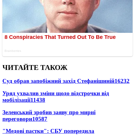
ЧИТАЙТЕ ТАКОЖ
Суд обрав запобіжний захід Стефанішиній
16232
Уряд ухвалив зміни щодо відстрочки від
мобілізації
11438
Зеленський зробив заяву про мирні
переговори
10587
"Медові пастки": СБУ попередила