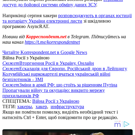
доступ до бойової системи обміну даних ЗСУ
.
Наприкінці серпня хакери
розповсюджують в органах юстиції
та нотаріату України електронні листи
зі шкідливою
програмою AsyncRAT.
Новини від
Корреспондент.net
в Telegram. Підписуйтесь на
наш канал
https://t.me/korrespondentnet
Читайте Korrespondent.net в Google News
Війна Росії з Україною
Сюжет
Вторгнення Росії в Україну. Онлайн
Сюжет
Ескалація для Європи. Російський дрон в Лейпцигу
Колумбійські наркокартелі вчаться українській війні
безпілотників - ЗМІ
Сюжет
Зміни в армії РФ: що стоїть за рішенням Путіна
Пропагували війну та окупацію: викрито мережу
прихильників РФ
СПЕЦТЕМА:
Війна Росії з Україною
ТЕГИ:
хакеры
,
хакер
,
инфраструктура
Якщо ви помітили помилку, виділіть необхідний текст і
натисніть Ctrl + Enter, щоб повідомити про це редакцію.