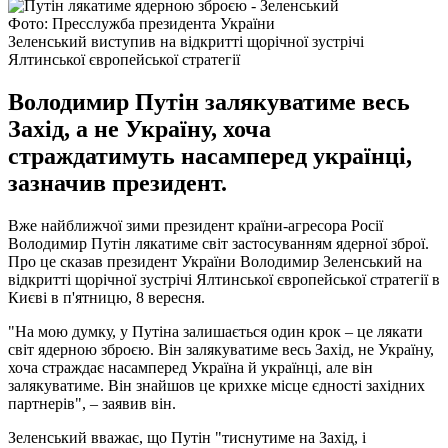
Фото: Пресслужба президента України
Зеленський виступив на відкритті щорічної зустрічі
Ялтинської європейської стратегії
Володимир Путін залякуватиме весь
Захід, а не Україну, хоча
страждатимуть насамперед українці,
зазначив президент.
Вже найближчої зими президент країни-агресора Росії
Володимир Путін лякатиме світ застосуванням ядерної зброї.
Про це сказав президент України Володимир Зеленський на
відкритті щорічної зустрічі Ялтинської європейської стратегії в
Києві в п'ятницю, 8 вересня.
"На мою думку, у Путіна залишається один крок – це лякати
світ ядерною зброєю. Він залякуватиме весь Захід, не Україну,
хоча страждає насамперед Україна й українці, але він
залякуватиме. Він знайшов це крихке місце єдності західних
партнерів", – заявив він.
Зеленський вважає, що Путін "тиснутиме на Захід, і