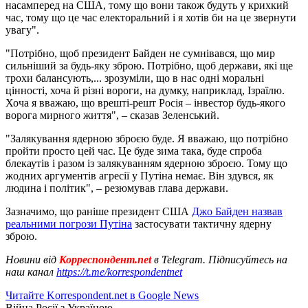
насамперед на США, тому що вони також будуть у крихкий
час, тому що це час електоральний і я хотів би на це звернути
увагу".
"Потрібно, щоб президент Байден не сумнівався, що мир
сильніший за будь-яку зброю. Потрібно, щоб держави, які ще
трохи балансують,... зрозуміли, що в нас одні моральні
цінності, хоча й різні вороги, на думку, наприклад, Ізраїлю.
Хоча я вважаю, що врешті-решт Росія – інвестор будь-якого
ворога мирного життя", – сказав Зеленський.
"Залякування ядерною зброєю буде. Я вважаю, що потрібно
пройти просто цей час. Це буде зима така, буде спроба
блекаутів і разом із залякуванням ядерною зброєю. Тому що
жодних аргументів агресії у Путіна немає. Він здувся, як
людина і політик", – резюмував глава держави.
Зазначимо, що раніше президент США
Джо Байден назвав
реальними погрози Путіна
застосувати тактичну ядерну
зброю.
Новини від
Корреспондент.net
в Telegram. Підписуйтесь на
наш канал
https://t.me/korrespondentnet
Читайте Korrespondent.net в Google News
Війна Росії з Україною