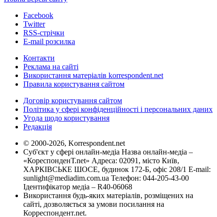
Facebook
Twitter
RSS-стрічки
E-mail розсилка
Контакти
Реклама на сайті
Використання матеріалів korrespondent.net
Правила користування сайтом
Договір користування сайтом
Політика у сфері конфіденційності і персональних даних
Угода щодо користування
Редакція
© 2000-2026, Korrespondent.net
Суб'єкт у сфері онлайн-медіа Назва онлайн-медіа –
«КореспонденТ.net» Адреса: 02091, місто Київ,
ХАРКІВСЬКЕ ШОСЕ, будинок 172-Б, офіс 208/1 E-mail:
sunlight@mediadim.com.ua
Телефон: 044-205-43-00
Ідентифікатор медіа – R40-06068
Використання будь-яких матеріалів, розміщених на
сайті, дозволяється за умови посилання на
Корреспондент.net.