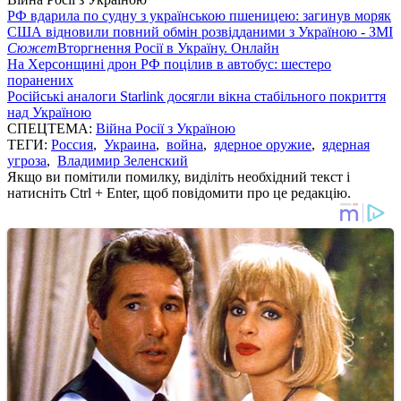
РФ вдарила по судну з українською пшеницею: загинув моряк
США відновили повний обмін розвідданими з Україною - ЗМІ
Сюжет
Вторгнення Росії в Україну. Онлайн
На Херсонщині дрон РФ поцілив в автобус: шестеро
поранених
Російські аналоги Starlink досягли вікна стабільного покриття
над Україною
СПЕЦТЕМА:
Війна Росії з Україною
ТЕГИ:
Россия
,
Украина
,
война
,
ядерное оружие
,
ядерная
угроза
,
Владимир Зеленский
Якщо ви помітили помилку, виділіть необхідний текст і
натисніть Ctrl + Enter, щоб повідомити про це редакцію.