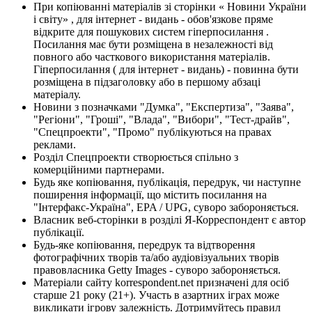
При копіюванні матеріалів зі сторінки « Новини України
і світу» , для інтернет - видань - обов'язкове пряме
відкрите для пошукових систем гіперпосилання .
Посилання має бути розміщена в незалежності від
повного або часткового використання матеріалів.
Гіперпосилання ( для інтернет - видань) - повинна бути
розміщена в підзаголовку або в першому абзаці
матеріалу.
Новини з позначками "Думка", "Експертиза", "Заява",
"Регіони", "Гроші", "Влада", "Вибори", "Тест-драйв",
"Спецпроекти", "Промо" публікуються на правах
реклами.
Розділ Спецпроекти створюється спільно з
комерційними партнерами.
Будь яке копіювання, публікація, передрук, чи наступне
поширення інформації, що містить посилання на
"Інтерфакс-Україна", EPA / UPG, суворо забороняється.
Власник веб-сторінки в розділі Я-Корреспондент є автор
публікації.
Будь-яке копіювання, передрук та відтворення
фотографічних творів та/або аудіовізуальних творів
правовласника Getty Images - суворо забороняється.
Матеріали сайту korrespondent.net призначені для осіб
старше 21 року (21+). Участь в азартних іграх може
викликати ігрову залежність. Дотримуйтесь правил