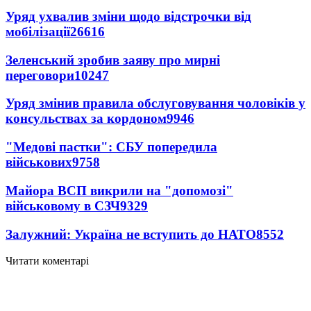
Уряд ухвалив зміни щодо відстрочки від
мобілізації
26616
Зеленський зробив заяву про мирні
переговори
10247
Уряд змінив правила обслуговування чоловіків у
консульствах за кордоном
9946
"Медові пастки": СБУ попередила
військових
9758
Майора ВСП викрили на "допомозі"
військовому в СЗЧ
9329
Залужний: Україна не вступить до НАТО
8552
Читати коментарі