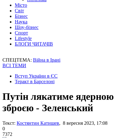
Місто
Світ
Бізнес
Наука
Шоу-бізнес
Спорт
Lifestyle
БЛОГИ ЧИТАЧІВ
СПЕЦТЕМА:
Війна в Ірані
ВСІ ТЕМИ
Вступ України в ЄС
Теракт в Барселоні
Путін лякатиме ядерною
зброєю - Зеленський
Текст:
Костянтин Катишев
, 8 вересня 2023, 17:08
0
7372