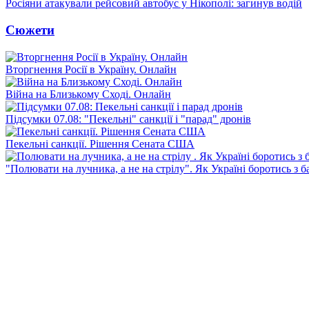
Росіяни атакували рейсовий автобус у Нікополі: загинув водій
Сюжети
Вторгнення Росії в Україну. Онлайн
Війна на Близькому Сході. Онлайн
Підсумки 07.08: "Пекельні" санкції і "парад" дронів
Пекельні санкції. Рішення Сената США
"Полювати на лучника, а не на стрілу". Як Україні боротись з 