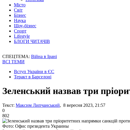
Місто
Світ
Бізнес
Наука
Шоу-бізнес
Спорт
Lifestyle
БЛОГИ ЧИТАЧІВ
СПЕЦТЕМА:
Війна в Ірані
ВСІ ТЕМИ
Вступ України в ЄС
Теракт в Барселоні
Зеленський назвав три пріор
Текст:
Максим Липчанський
, 8 вересня 2023, 21:57
0
802
Фото: Офис президента Украины