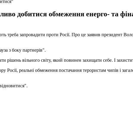
витися"
иво добитися обмеження енерго- та фіна
ають треба запровадити проти Росії. Про це заявив президент Во
ауза з боку партнерів".
ати рішень вільного світу, який повинен захищати себе. І захисти
ору Росії, реальні обмеження постачання терористам чипів і заг
відновитися".