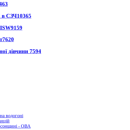
463
 в СЗЧ
10365
 ISW
9159
т
7620
ної дівчини
7594
 на водогоні
анцій
рсонщині - ОВА