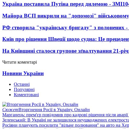
Україна поставила Путіна перед дилемою - ЗМІ
10
Майора ВСП викрили на "допомозі" військовому
РФ створила "українську бригаду" з полонених -
Київ про рішення Швеції щодо судна: Це прецеден
На Київщині сталося групове зґвалтування 21-річ
Читати коментарі
Новини України
Останні
Популярні
Коментовані
Сюжет
Вторгнення Росії в Україну. Онлайн
Марганець: прем'єр повідомив про кадрові рішення після аварії
Зеленський: В Україні не залишилося неушкоджених електрост
Росіяни планують посилити "вільне полювання" на авто на Хе