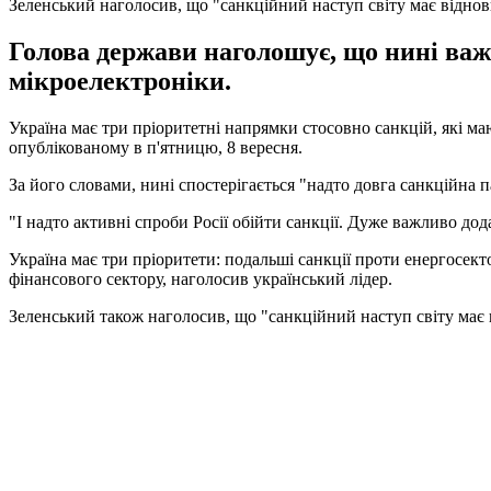
Зеленський наголосив, що "санкційний наступ світу має відно
Голова держави наголошує, що нині важл
мікроелектроніки.
Україна має три пріоритетні напрямки стосовно санкцій, які м
опублікованому в п'ятницю, 8 вересня.
За його словами, нині спостерігається "надто довга санкційна п
"І надто активні спроби Росії обійти санкції. Дуже важливо дод
Україна має три пріоритети: подальші санкції проти енергосект
фінансового сектору, наголосив український лідер.
Зеленський також наголосив, що "санкційний наступ світу має 