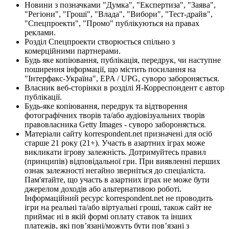
Новини з позначками "Думка", "Експертиза", "Заява",
"Регіони", "Гроші", "Влада", "Вибори", "Тест-драйв",
"Спецпроекти", "Промо" публікуються на правах
реклами.
Розділ Спецпроекти створюється спільно з
комерційними партнерами.
Будь яке копіювання, публікація, передрук, чи наступне
поширення інформації, що містить посилання на
"Інтерфакс-Україна", EPA / UPG, суворо забороняється.
Власник веб-сторінки в розділі Я-Корреспондент є автор
публікації.
Будь-яке копіювання, передрук та відтворення
фотографічних творів та/або аудіовізуальних творів
правовласника Getty Images - суворо забороняється.
Матеріали сайту korrespondent.net призначені для осіб
старше 21 року (21+). Участь в азартних іграх може
викликати ігрову залежність. Дотримуйтесь правил
(принципів) відповідальної гри. При виявленні перших
ознак залежності негайно зверніться до спеціаліста.
Пам'ятайте, що участь в азартних іграх не може бути
джерелом доходів або альтернативою роботі.
Інформаційний ресурс korrespondent.net не проводить
ігри на реальні та/або віртуальні гроші, також сайт не
приймає ні в якій формі оплату ставок та інших
платежів, які пов’язані/можуть бути пов’язані з