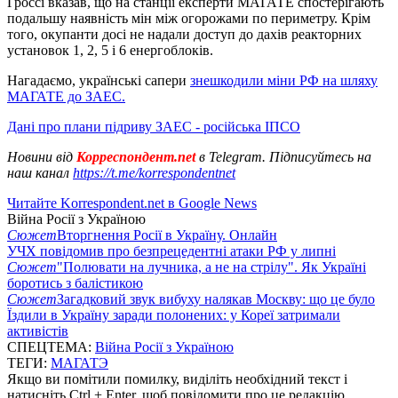
Гроссі вказав, що на станції експерти МАГАТЕ спостерігають
подальшу наявність мін між огорожами по периметру. Крім
того, окупанти досі не надали доступ до дахів реакторних
установок 1, 2, 5 і 6 енергоблоків.
Нагадаємо, українські сапери
знешкодили міни РФ на шляху
МАГАТЕ до ЗАЕС.
Дані про плани підриву ЗАЕС - російська ІПСО
Новини від
Корреспондент.net
в Telegram. Підписуйтесь на
наш канал
https://t.me/korrespondentnet
Читайте Korrespondent.net в Google News
Війна Росії з Україною
Сюжет
Вторгнення Росії в Україну. Онлайн
УЧХ повідомив про безпрецедентні атаки РФ у липні
Сюжет
"Полювати на лучника, а не на стрілу". Як Україні
боротись з балістикою
Сюжет
Загадковий звук вибуху налякав Москву: що це було
Їздили в Україну заради полонених: у Кореї затримали
активістів
СПЕЦТЕМА:
Війна Росії з Україною
ТЕГИ:
МАГАТЭ
Якщо ви помітили помилку, виділіть необхідний текст і
натисніть Ctrl + Enter, щоб повідомити про це редакцію.