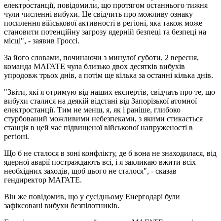
електростанції, повідомили, що протягом останнього тижня
чули численні вибухи. Це свідчить про можливу ознаку
посилення військової активності в регіоні, яка також може
становити потенційну загрозу ядерній безпеці та безпеці на
місці", - заявив Гроссі.
За його словами, починаючи з минулої суботи, 2 вересня,
команда МАГАТЕ чула близько двох десятків вибухів
упродовж трьох днів, а потім ще кілька за останні кілька днів.
"Звіти, які я отримую від наших експертів, свідчать про те, що
вибухи сталися на деякій відстані від Запорізької атомної
електростанції. Тим не менш, я, як і раніше, глибоко
стурбований можливими небезпеками, з якими стикається
станція в цей час підвищеної військової напруженості в
регіоні.
Що б не сталося в зоні конфлікту, де б вона не знаходилася, від
ядерної аварії постраждають всі, і я закликаю вжити всіх
необхідних заходів, щоб цього не сталося", - сказав
гендиректор МАГАТЕ.
Він же повідомив, що у сусідньому Енергодарі були
зафіксовані вибухи безпілотників.