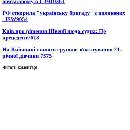
військовому в СЗЧ
10361
РФ створила "українську бригаду" з полонених
- ISW
9054
Київ про рішення Швеції щодо судна: Це
прецедент
7618
На Київщині сталося групове зґвалтування 21-
річної дівчини
7575
Читати коментарі