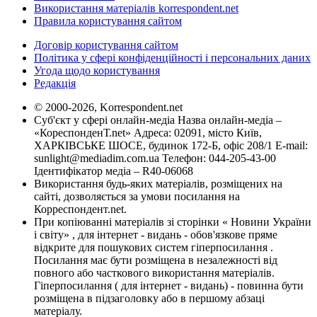
Використання матеріалів korrespondent.net
Правила користування сайтом
Договір користування сайтом
Політика у сфері конфіденційності і персональних даних
Угода щодо користування
Редакція
© 2000-2026, Korrespondent.net
Суб'єкт у сфері онлайн-медіа Назва онлайн-медіа –
«КореспонденТ.net» Адреса: 02091, місто Київ,
ХАРКІВСЬКЕ ШОСЕ, будинок 172-Б, офіс 208/1 E-mail:
sunlight@mediadim.com.ua
Телефон: 044-205-43-00
Ідентифікатор медіа – R40-06068
Використання будь-яких матеріалів, розміщених на
сайті, дозволяється за умови посилання на
Корреспондент.net.
При копіюванні матеріалів зі сторінки « Новини України
і світу» , для інтернет - видань - обов'язкове пряме
відкрите для пошукових систем гіперпосилання .
Посилання має бути розміщена в незалежності від
повного або часткового використання матеріалів.
Гіперпосилання ( для інтернет - видань) - повинна бути
розміщена в підзаголовку або в першому абзаці
матеріалу.