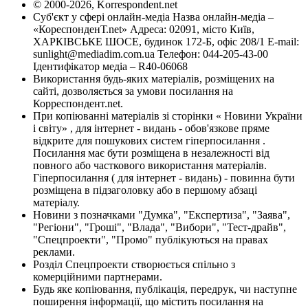
© 2000-2026, Korrespondent.net
Суб'єкт у сфері онлайн-медіа Назва онлайн-медіа –
«КореспонденТ.net» Адреса: 02091, місто Київ,
ХАРКІВСЬКЕ ШОСЕ, будинок 172-Б, офіс 208/1 E-mail:
sunlight@mediadim.com.ua
Телефон: 044-205-43-00
Ідентифікатор медіа – R40-06068
Використання будь-яких матеріалів, розміщених на
сайті, дозволяється за умови посилання на
Корреспондент.net.
При копіюванні матеріалів зі сторінки « Новини України
і світу» , для інтернет - видань - обов'язкове пряме
відкрите для пошукових систем гіперпосилання .
Посилання має бути розміщена в незалежності від
повного або часткового використання матеріалів.
Гіперпосилання ( для інтернет - видань) - повинна бути
розміщена в підзаголовку або в першому абзаці
матеріалу.
Новини з позначками "Думка", "Експертиза", "Заява",
"Регіони", "Гроші", "Влада", "Вибори", "Тест-драйв",
"Спецпроекти", "Промо" публікуються на правах
реклами.
Розділ Спецпроекти створюється спільно з
комерційними партнерами.
Будь яке копіювання, публікація, передрук, чи наступне
поширення інформації, що містить посилання на