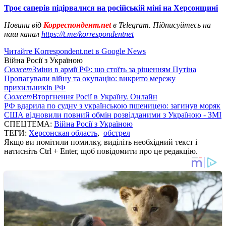
Троє саперів підірвалися на російській міні на Херсонщині
Новини від
Корреспондент.net
в Telegram. Підписуйтесь на
наш канал
https://t.me/korrespondentnet
Читайте Korrespondent.net в Google News
Війна Росії з Україною
Сюжет
Зміни в армії РФ: що стоїть за рішенням Путіна
Пропагували війну та окупацію: викрито мережу
прихильників РФ
Сюжет
Вторгнення Росії в Україну. Онлайн
РФ вдарила по судну з українською пшеницею: загинув моряк
США відновили повний обмін розвідданими з Україною - ЗМІ
СПЕЦТЕМА:
Війна Росії з Україною
ТЕГИ:
Херсонская область
,
обстрел
Якщо ви помітили помилку, виділіть необхідний текст і
натисніть Ctrl + Enter, щоб повідомити про це редакцію.