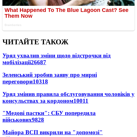
ЧИТАЙТЕ ТАКОЖ
Уряд ухвалив зміни щодо відстрочки від
мобілізації
26687
Зеленський зробив заяву про мирні
переговори
10318
Уряд змінив правила обслуговування чоловіків у
консульствах за кордоном
10011
"Медові пастки": СБУ попередила
військових
9828
Майора ВСП викрили на "допомозі"