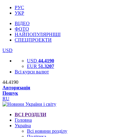
РУС
УКР
ВІДЕО
ФОТО
НАЙПОПУЛЯРНІШІ
СПЕЦПРОЕКТИ
USD
USD
44.4190
EUR
51.3207
Всі курси валют
44.4190
Авторизація
Пошук
RU
ВСІ РОЗДІЛИ
Головна
Україна
Всі новини розділу
Політика