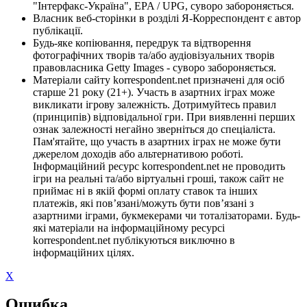
"Інтерфакс-Україна", EPA / UPG, суворо забороняється.
Власник веб-сторінки в розділі Я-Корреспондент є автор
публікації.
Будь-яке копіювання, передрук та відтворення
фотографічних творів та/або аудіовізуальних творів
правовласника Getty Images - суворо забороняється.
Матеріали сайту korrespondent.net призначені для осіб
старше 21 року (21+). Участь в азартних іграх може
викликати ігрову залежність. Дотримуйтесь правил
(принципів) відповідальної гри. При виявленні перших
ознак залежності негайно зверніться до спеціаліста.
Пам'ятайте, що участь в азартних іграх не може бути
джерелом доходів або альтернативою роботі.
Інформаційний ресурс korrespondent.net не проводить
ігри на реальні та/або віртуальні гроші, також сайт не
приймає ні в якій формі оплату ставок та інших
платежів, які пов’язані/можуть бути пов’язані з
азартними іграми, букмекерами чи тоталізаторами. Будь-
які матеріали на інформаційному ресурсі
korrespondent.net публікуються виключно в
інформаційних цілях.
X
Ошибка