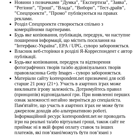
Новини з позначками "Думка", "Експертиза", "Заява",
"Регіони", "Гроші", "Влада", "Вибори", "Тест-драйв",
"Спецпроекти", "Промо" публікуються на правах
реклами.
Розділ Спецпроекти створюється спільно з
комерційними партнерами.
Будь яке копіювання, публікація, передрук, чи наступне
поширення інформації, що містить посилання на
"Інтерфакс-Україна", EPA / UPG, суворо забороняється.
Власник веб-сторінки в розділі Я-Корреспондент є автор
публікації.
Будь-яке копіювання, передрук та відтворення
фотографічних творів та/або аудіовізуальних творів
правовласника Getty Images - суворо забороняється.
Матеріали сайту korrespondent.net призначені для осіб
старше 21 року (21+). Участь в азартних іграх може
викликати ігрову залежність. Дотримуйтесь правил
(принципів) відповідальної гри. При виявленні перших
ознак залежності негайно зверніться до спеціаліста.
Пам'ятайте, що участь в азартних іграх не може бути
джерелом доходів або альтернативою роботі.
Інформаційний ресурс korrespondent.net не проводить
ігри на реальні та/або віртуальні гроші, також сайт не
приймає ні в якій формі оплату ставок та інших
платежів, які пов’язані/можуть бути пов’язані з