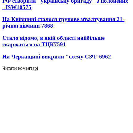
РФ створила "українську бригаду" з полонених
- ISW
10575
На Київщині сталося групове зґвалтування 21-
річної дівчини
7868
Стало відомо, в якій області найбільше
скаржаться на ТЦК
7591
На Черкащині викрили "схему СЗЧ"
6962
Читати коментарі