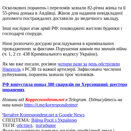
Осколкових поранень і переломів зазнали 82-річна жінка та її
55-річна донька в Авдіївці. Жінок для надання невідкладної
допомоги постраждалих доставили до медичного закладу.
Інші наслідки атак армії РФ: пошкоджені житлові будинки і
господарчі споруди.
Нині розпочато досудові розслідування в кримінальних
провадженнях за фактами
Порушення законів та звичаїв війни
(ч. 1, 2 ст. 438 Кримінального кодексу України).
Як ми вже писали, росіяни
чотири рази за день обстріляли
Нікополь
з РСЗВ та важкої артилерії. Зафіксовано численні
руйнування, поранень зазнали троє чоловіків.
РФ випустила понад 380 снарядів по Херсонщині: шестеро
поранених
Новини від
Корреспондент.net
в Telegram. Підписуйтесь на
наш канал
https://t.me/korrespondentnet
Читайте Korrespondent.net в Google News
СПЕЦТЕМА:
Війна Росії з Україною
ТЕГИ:
обстрел
,
погибшие
Якщо ви помітили помилку, виділіть необхідний текст і