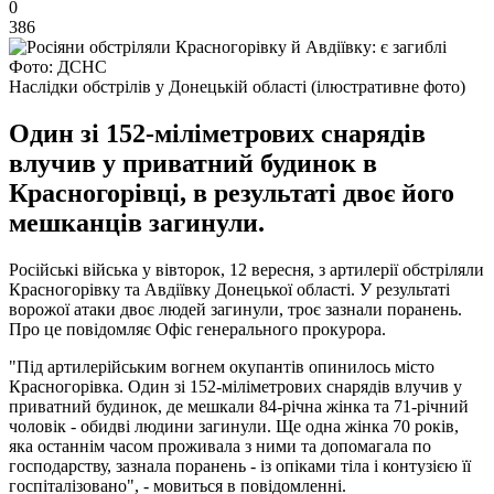
0
386
Фото: ДСНС
Наслідки обстрілів у Донецькій області (ілюстративне фото)
Один зі 152-міліметрових снарядів
влучив у приватний будинок в
Красногорівці, в результаті двоє його
мешканців загинули.
Російські війська у вівторок, 12 вересня, з артилерії обстріляли
Красногорівку та Авдіївку Донецької області. У результаті
ворожої атаки двоє людей загинули, троє зазнали поранень.
Про це повідомляє Офіс генерального прокурора.
"Під артилерійським вогнем окупантів опинилось місто
Красногорівка. Один зі 152-міліметрових снарядів влучив у
приватний будинок, де мешкали 84-річна жінка та 71-річний
чоловік - обидві людини загинули. Ще одна жінка 70 років,
яка останнім часом проживала з ними та допомагала по
господарству, зазнала поранень - із опіками тіла і контузією її
госпіталізовано", - мовиться в повідомленні.