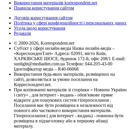
Використання матеріалів korrespondent.net
Правила користування сайтом
Договір користування сайтом
Політика у сфері конфіденційності і персональних даних
Угода щодо користування
Редакція
© 2000-2026, Korrespondent.net
Суб'єкт у сфері онлайн-медіа Назва онлайн-медіа –
«КореспонденТ.net» Адреса: 02091, місто Київ,
ХАРКІВСЬКЕ ШОСЕ, будинок 172-Б, офіс 208/1 E-mail:
sunlight@mediadim.com.ua
Телефон: 044-205-43-00
Ідентифікатор медіа – R40-06068
Використання будь-яких матеріалів, розміщених на
сайті, дозволяється за умови посилання на
Корреспондент.net.
При копіюванні матеріалів зі сторінки « Новини України
і світу» , для інтернет - видань - обов'язкове пряме
відкрите для пошукових систем гіперпосилання .
Посилання має бути розміщена в незалежності від
повного або часткового використання матеріалів.
Гіперпосилання ( для інтернет - видань) - повинна бути
розміщена в підзаголовку або в першому абзаці
матеріалу.