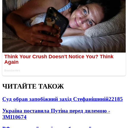
ЧИТАЙТЕ ТАКОЖ
Суд обрав запобіжний захід Стефанішиній
22185
Україна поставила Путіна перед дилемою -
ЗМІ
10674