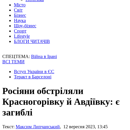
Місто
Світ
Бізнес
Наука
Шоу-бізнес
Спорт
Lifestyle
БЛОГИ ЧИТАЧІВ
СПЕЦТЕМА:
Війна в Ірані
ВСІ ТЕМИ
Вступ України в ЄС
Теракт в Барселоні
Росіяни обстріляли
Красногорівку й Авдіївку: є
загиблі
Текст:
Максим Липчанський
, 12 вересня 2023, 13:45