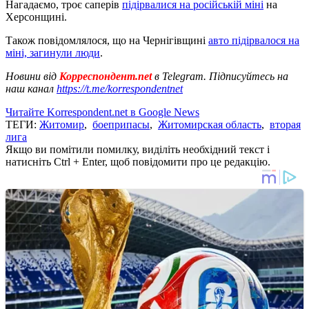
Нагадаємо, троє саперів
підірвалися на російській міні
на
Херсонщині.
Також повідомлялося, що на Чернігівщині
авто підірвалося на
міні, загинули люди
.
Новини від
Корреспондент.net
в Telegram. Підписуйтесь на
наш канал
https://t.me/korrespondentnet
Читайте Korrespondent.net в Google News
ТЕГИ:
Житомир
,
боеприпасы
,
Житомирская область
,
вторая
лига
Якщо ви помітили помилку, виділіть необхідний текст і
натисніть Ctrl + Enter, щоб повідомити про це редакцію.