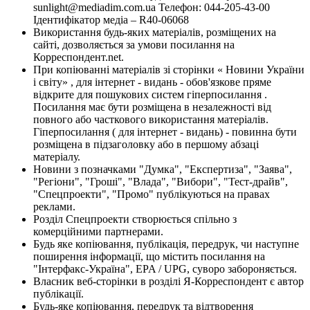
sunlight@mediadim.com.ua
Телефон: 044-205-43-00
Ідентифікатор медіа – R40-06068
Використання будь-яких матеріалів, розміщених на
сайті, дозволяється за умови посилання на
Корреспондент.net.
При копіюванні матеріалів зі сторінки « Новини України
і світу» , для інтернет - видань - обов'язкове пряме
відкрите для пошукових систем гіперпосилання .
Посилання має бути розміщена в незалежності від
повного або часткового використання матеріалів.
Гіперпосилання ( для інтернет - видань) - повинна бути
розміщена в підзаголовку або в першому абзаці
матеріалу.
Новини з позначками "Думка", "Експертиза", "Заява",
"Регіони", "Гроші", "Влада", "Вибори", "Тест-драйв",
"Спецпроекти", "Промо" публікуються на правах
реклами.
Розділ Спецпроекти створюється спільно з
комерційними партнерами.
Будь яке копіювання, публікація, передрук, чи наступне
поширення інформації, що містить посилання на
"Інтерфакс-Україна", EPA / UPG, суворо забороняється.
Власник веб-сторінки в розділі Я-Корреспондент є автор
публікації.
Будь-яке копіювання, передрук та відтворення