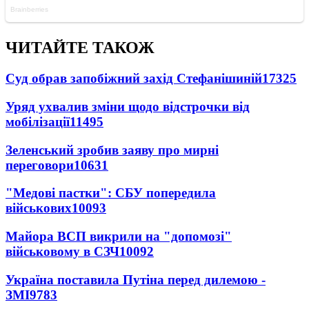
ЧИТАЙТЕ ТАКОЖ
Суд обрав запобіжний захід Стефанішиній
17325
Уряд ухвалив зміни щодо відстрочки від
мобілізації
11495
Зеленський зробив заяву про мирні
переговори
10631
"Медові пастки": СБУ попередила
військових
10093
Майора ВСП викрили на "допомозі"
військовому в СЗЧ
10092
Україна поставила Путіна перед дилемою -
ЗМІ
9783