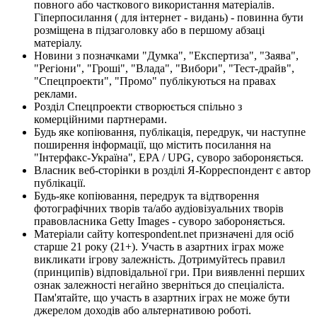
повного або часткового використання матеріалів.
Гіперпосилання ( для інтернет - видань) - повинна бути
розміщена в підзаголовку або в першому абзаці
матеріалу.
Новини з позначками "Думка", "Експертиза", "Заява",
"Регіони", "Гроші", "Влада", "Вибори", "Тест-драйв",
"Спецпроекти", "Промо" публікуються на правах
реклами.
Розділ Спецпроекти створюється спільно з
комерційними партнерами.
Будь яке копіювання, публікація, передрук, чи наступне
поширення інформації, що містить посилання на
"Інтерфакс-Україна", EPA / UPG, суворо забороняється.
Власник веб-сторінки в розділі Я-Корреспондент є автор
публікації.
Будь-яке копіювання, передрук та відтворення
фотографічних творів та/або аудіовізуальних творів
правовласника Getty Images - суворо забороняється.
Матеріали сайту korrespondent.net призначені для осіб
старше 21 року (21+). Участь в азартних іграх може
викликати ігрову залежність. Дотримуйтесь правил
(принципів) відповідальної гри. При виявленні перших
ознак залежності негайно зверніться до спеціаліста.
Пам'ятайте, що участь в азартних іграх не може бути
джерелом доходів або альтернативою роботі.