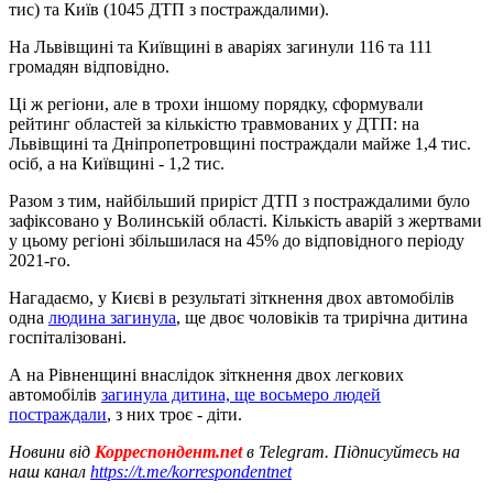
тис) та Київ (1045 ДТП з постраждалими).
На Львівщині та Київщині в аваріях загинули 116 та 111
громадян відповідно.
Ці ж регіони, але в трохи іншому порядку, сформували
рейтинг областей за кількістю травмованих у ДТП: на
Львівщині та Дніпропетровщині постраждали майже 1,4 тис.
осіб, а на Київщині - 1,2 тис.
Разом з тим, найбільший приріст ДТП з постраждалими було
зафіксовано у Волинській області. Кількість аварій з жертвами
у цьому регіоні збільшилася на 45% до відповідного періоду
2021-го.
Нагадаємо, у Києві в результаті зіткнення двох автомобілів
одна
людина загинула
, ще двоє чоловіків та трирічна дитина
госпіталізовані.
А на Рівненщині внаслідок зіткнення двох легкових
автомобілів
загинула дитина, ще восьмеро людей
постраждали
, з них троє - діти.
Новини від
Корреспондент.net
в Telegram. Підписуйтесь на
наш канал
https://t.me/korrespondentnet