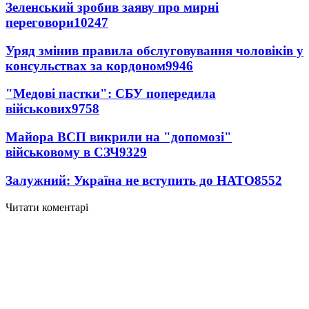
Зеленський зробив заяву про мирні
переговори
10247
Уряд змінив правила обслуговування чоловіків у
консульствах за кордоном
9946
"Медові пастки": СБУ попередила
військових
9758
Майора ВСП викрили на "допомозі"
військовому в СЗЧ
9329
Залужний: Україна не вступить до НАТО
8552
Читати коментарі