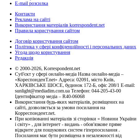
E-mail розсилка
Контакти
Реклама на сайті
Використання матеріалів korrespondent.net
Правила користування сайтом
Договір користування сайтом
Політика у сфері конфіденційності і персональних даних
Угода щодо користування
Редакція
© 2000-2026, Korrespondent.net
Суб'єкт у сфері онлайн-медіа Назва онлайн-медіа –
«КореспонденТ.net» Адреса: 02091, місто Київ,
ХАРКІВСЬКЕ ШОСЕ, будинок 172-Б, офіс 208/1 E-mail:
sunlight@mediadim.com.ua
Телефон: 044-205-43-00
Ідентифікатор медіа – R40-06068
Використання будь-яких матеріалів, розміщених на
сайті, дозволяється за умови посилання на
Корреспондент.net.
При копіюванні матеріалів зі сторінки « Новини України
і світу» , для інтернет - видань - обов'язкове пряме
відкрите для пошукових систем гіперпосилання .
Посилання має бути розміщена в незалежності від