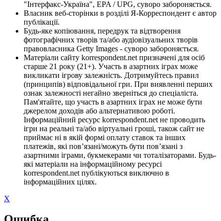
"Інтерфакс-Україна", EPA / UPG, суворо забороняється.
Власник веб-сторінки в розділі Я-Корреспондент є автор
публікації.
Будь-яке копіювання, передрук та відтворення
фотографічних творів та/або аудіовізуальних творів
правовласника Getty Images - суворо забороняється.
Матеріали сайту korrespondent.net призначені для осіб
старше 21 року (21+). Участь в азартних іграх може
викликати ігрову залежність. Дотримуйтесь правил
(принципів) відповідальної гри. При виявленні перших
ознак залежності негайно зверніться до спеціаліста.
Пам'ятайте, що участь в азартних іграх не може бути
джерелом доходів або альтернативою роботі.
Інформаційний ресурс korrespondent.net не проводить
ігри на реальні та/або віртуальні гроші, також сайт не
приймає ні в якій формі оплату ставок та інших
платежів, які пов’язані/можуть бути пов’язані з
азартними іграми, букмекерами чи тоталізаторами. Будь-
які матеріали на інформаційному ресурсі
korrespondent.net публікуються виключно в
інформаційних цілях.
X
Ошибка