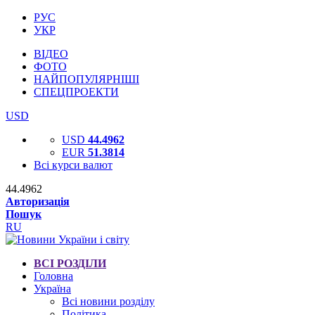
РУС
УКР
ВІДЕО
ФОТО
НАЙПОПУЛЯРНІШІ
СПЕЦПРОЕКТИ
USD
USD
44.4962
EUR
51.3814
Всі курси валют
44.4962
Авторизація
Пошук
RU
ВСІ РОЗДІЛИ
Головна
Україна
Всі новини розділу
Політика