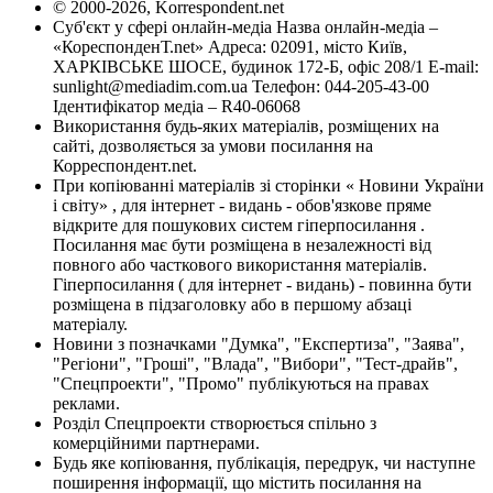
© 2000-2026, Korrespondent.net
Суб'єкт у сфері онлайн-медіа Назва онлайн-медіа –
«КореспонденТ.net» Адреса: 02091, місто Київ,
ХАРКІВСЬКЕ ШОСЕ, будинок 172-Б, офіс 208/1 E-mail:
sunlight@mediadim.com.ua
Телефон: 044-205-43-00
Ідентифікатор медіа – R40-06068
Використання будь-яких матеріалів, розміщених на
сайті, дозволяється за умови посилання на
Корреспондент.net.
При копіюванні матеріалів зі сторінки « Новини України
і світу» , для інтернет - видань - обов'язкове пряме
відкрите для пошукових систем гіперпосилання .
Посилання має бути розміщена в незалежності від
повного або часткового використання матеріалів.
Гіперпосилання ( для інтернет - видань) - повинна бути
розміщена в підзаголовку або в першому абзаці
матеріалу.
Новини з позначками "Думка", "Експертиза", "Заява",
"Регіони", "Гроші", "Влада", "Вибори", "Тест-драйв",
"Спецпроекти", "Промо" публікуються на правах
реклами.
Розділ Спецпроекти створюється спільно з
комерційними партнерами.
Будь яке копіювання, публікація, передрук, чи наступне
поширення інформації, що містить посилання на