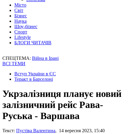
Місто
Світ
Бізнес
Наука
Шоу-бізнес
Спорт
Lifestyle
БЛОГИ ЧИТАЧІВ
СПЕЦТЕМА:
Війна в Ірані
ВСІ ТЕМИ
Вступ України в ЄС
Теракт в Барселоні
Укрзалізниця планує новий
залізничний рейс Рава-
Руська - Варшава
Текст:
Пустіва Валентина
, 14 вересня 2023, 15:40