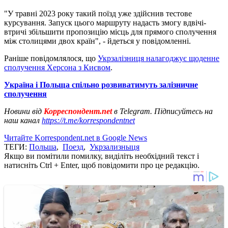
"У травні 2023 року такий поїзд уже здійснив тестове
курсування. Запуск цього маршруту надасть змогу вдвічі-
втричі збільшити пропозицію місць для прямого сполучення
між столицями двох країн", - йдеться у повідомленні.
Раніше повідомлялося, що
Укрзалізниця налагоджує щоденне
сполучення Херсона з Києвом
.
Україна і Польща спільно розвиватимуть залізничне
сполучення
Новини від
Корреспондент.net
в Telegram. Підписуйтесь на
наш канал
https://t.me/korrespondentnet
Читайте Korrespondent.net в Google News
ТЕГИ:
Польша
,
Поезд
,
Укрзализныця
Якщо ви помітили помилку, виділіть необхідний текст і
натисніть Ctrl + Enter, щоб повідомити про це редакцію.