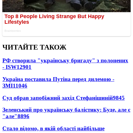
ЧИТАЙТЕ ТАКОЖ
РФ створила "українську бригаду" з полонених
- ISW
12901
Україна поставила Путіна перед дилемою -
ЗМІ
11046
Суд обрав запобіжний захід Стефанішиній
9845
Зеленський про українську балістику: Буде, але є
"але"
8896
Стало відомо, в якій області найбільше