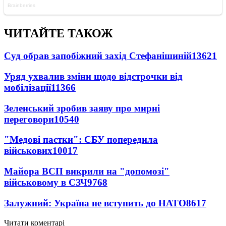
ЧИТАЙТЕ ТАКОЖ
Суд обрав запобіжний захід Стефанішиній
13621
Уряд ухвалив зміни щодо відстрочки від
мобілізації
11366
Зеленський зробив заяву про мирні
переговори
10540
"Медові пастки": СБУ попередила
військових
10017
Майора ВСП викрили на "допомозі"
військовому в СЗЧ
9768
Залужний: Україна не вступить до НАТО
8617
Читати коментарі