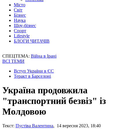
Місто
Світ
Бізнес
Наука
Шоу-бізнес
Спорт
Lifestyle
БЛОГИ ЧИТАЧІВ
СПЕЦТЕМА:
Війна в Ірані
ВСІ ТЕМИ
Вступ України в ЄС
Теракт в Барселоні
Україна продовжила
"транспортний безвіз" із
Молдовою
Текст:
Пустіва Валентина
, 14 вересня 2023, 18:40