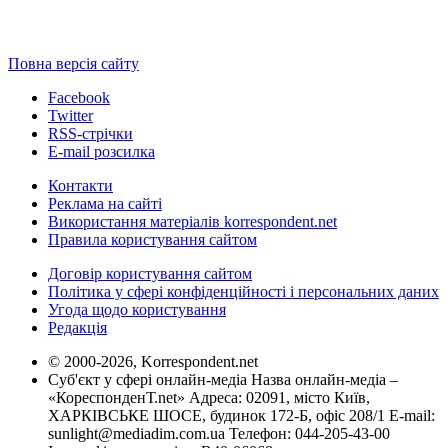
Повна версія сайту
Facebook
Twitter
RSS-стрічки
E-mail розсилка
Контакти
Реклама на сайті
Використання матеріалів korrespondent.net
Правила користування сайтом
Договір користування сайтом
Політика у сфері конфіденційності і персональних даних
Угода щодо користування
Редакція
© 2000-2026, Korrespondent.net
Суб'єкт у сфері онлайн-медіа Назва онлайн-медіа –
«КореспонденТ.net» Адреса: 02091, місто Київ,
ХАРКІВСЬКЕ ШОСЕ, будинок 172-Б, офіс 208/1 E-mail:
sunlight@mediadim.com.ua
Телефон: 044-205-43-00