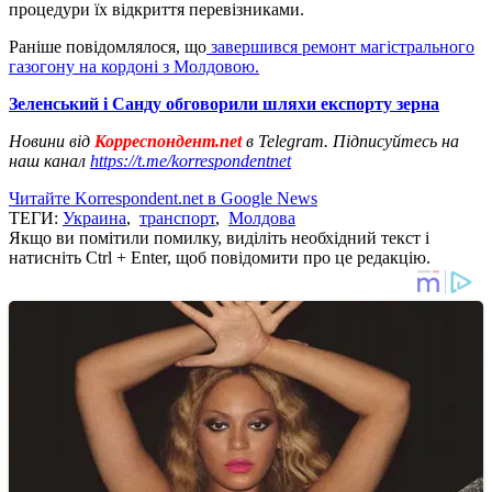
процедури їх відкриття перевізниками.
Раніше повідомлялося, що
завершився ремонт магістрального
газогону на кордоні з Молдовою.
Зеленський і Санду обговорили шляхи експорту зерна
Новини від
Корреспондент.net
в Telegram. Підписуйтесь на
наш канал
https://t.me/korrespondentnet
Читайте Korrespondent.net в Google News
ТЕГИ:
Украина
,
транспорт
,
Молдова
Якщо ви помітили помилку, виділіть необхідний текст і
натисніть Ctrl + Enter, щоб повідомити про це редакцію.