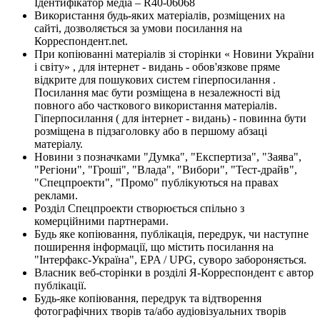
Ідентифікатор медіа – R40-06068
Використання будь-яких матеріалів, розміщених на
сайті, дозволяється за умови посилання на
Корреспондент.net.
При копіюванні матеріалів зі сторінки « Новини України
і світу» , для інтернет - видань - обов'язкове пряме
відкрите для пошукових систем гіперпосилання .
Посилання має бути розміщена в незалежності від
повного або часткового використання матеріалів.
Гіперпосилання ( для інтернет - видань) - повинна бути
розміщена в підзаголовку або в першому абзаці
матеріалу.
Новини з позначками "Думка", "Експертиза", "Заява",
"Регіони", "Гроші", "Влада", "Вибори", "Тест-драйв",
"Спецпроекти", "Промо" публікуються на правах
реклами.
Розділ Спецпроекти створюється спільно з
комерційними партнерами.
Будь яке копіювання, публікація, передрук, чи наступне
поширення інформації, що містить посилання на
"Інтерфакс-Україна", EPA / UPG, суворо забороняється.
Власник веб-сторінки в розділі Я-Корреспондент є автор
публікації.
Будь-яке копіювання, передрук та відтворення
фотографічних творів та/або аудіовізуальних творів