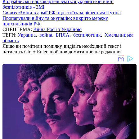
Колумбійські наркокартелі вчаться українській війні
безпілотників - ЗМІ
Сюжет
Зміни в армії РФ: що стоїть за рішенням Путіна
Пропагували війну та окупацію: викрито мережу
прихильників РФ
СПЕЦТЕМА:
Війна Росії з Україною
ТЕГИ:
Украина
,
война
,
БПЛА
,
беспилотник
,
Хмельницька
область
Якщо ви помітили помилку, виділіть необхідний текст і
натисніть Ctrl + Enter, щоб повідомити про це редакцію.