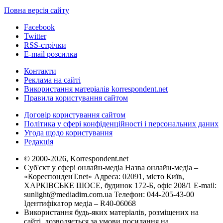
Повна версія сайту
Facebook
Twitter
RSS-стрічки
E-mail розсилка
Контакти
Реклама на сайті
Використання матеріалів korrespondent.net
Правила користування сайтом
Договір користування сайтом
Політика у сфері конфіденційності і персональних даних
Угода щодо користування
Редакція
© 2000-2026, Korrespondent.net
Суб'єкт у сфері онлайн-медіа Назва онлайн-медіа –
«КореспонденТ.net» Адреса: 02091, місто Київ,
ХАРКІВСЬКЕ ШОСЕ, будинок 172-Б, офіс 208/1 E-mail:
sunlight@mediadim.com.ua
Телефон: 044-205-43-00
Ідентифікатор медіа – R40-06068
Використання будь-яких матеріалів, розміщених на
сайті, дозволяється за умови посилання на