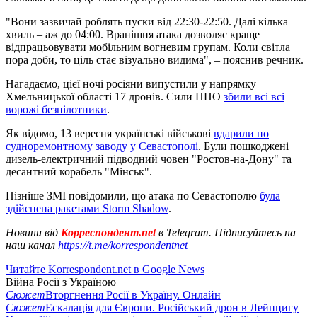
"Вони зазвичай роблять пуски від 22:30-22:50. Далі кілька
хвиль – аж до 04:00. Вранішня атака дозволяє краще
відпрацьовувати мобільним вогневим групам. Коли світла
пора доби, то ціль стає візуально видима", – пояснив речник.
Нагадаємо, цієї ночі росіяни випустили у напрямку
Хмельницької області 17 дронів. Сили ППО
збили всі всі
ворожі безпілотники
.
Як відомо, 13 вересня українські військові
вдарили по
судноремонтному заводу у Севастополі
. Були пошкоджені
дизель-електричний підводний човен "Ростов-на-Дону" та
десантний корабель "Мінськ".
Пізніше ЗМІ повідомили, що атака по Севастополю
була
здійснена ракетами Storm Shadow
.
Новини від
Корреспондент.net
в Telegram. Підписуйтесь на
наш канал
https://t.me/korrespondentnet
Читайте Korrespondent.net в Google News
Війна Росії з Україною
Сюжет
Вторгнення Росії в Україну. Онлайн
Сюжет
Ескалація для Європи. Російський дрон в Лейпцигу