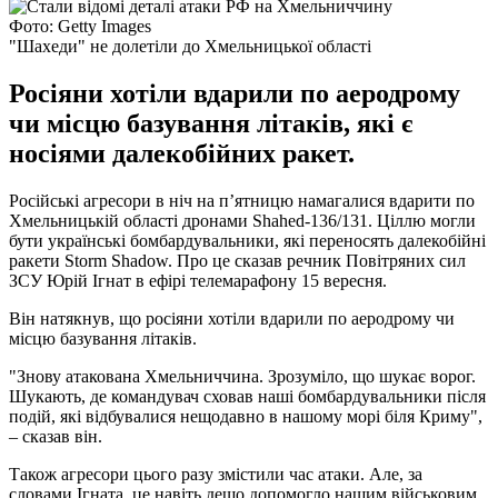
Фото: Getty Images
"Шахеди" не долетіли до Хмельницької області
Росіяни хотіли вдарили по аеродрому
чи місцю базування літаків, які є
носіями далекобійних ракет.
Російські агресори в ніч на п’ятницю намагалися вдарити по
Хмельницькій області дронами Shahed-136/131. Ціллю могли
бути українські бомбардувальники, які переносять далекобійні
ракети Storm Shadow. Про це сказав речник Повітряних сил
ЗСУ Юрій Ігнат в ефірі телемарафону 15 вересня.
Він натякнув, що росіяни хотіли вдарили по аеродрому чи
місцю базування літаків.
"Знову атакована Хмельниччина. Зрозуміло, що шукає ворог.
Шукають, де командувач сховав наші бомбардувальники після
подій, які відбувалися нещодавно в нашому морі біля Криму",
– сказав він.
Також агресори цього разу змістили час атаки. Але, за
словами Ігната, це навіть дещо допомогло нашим військовим.