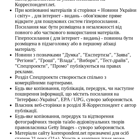
Корреспондент.net.
При копіюванні матеріалів зі сторінки « Новини України
і світу» , для інтернет - видань - обов'язкове пряме
відкрите для пошукових систем гіперпосилання .
Посилання має бути розміщена в незалежності від
повного або часткового використання матеріалів.
Гіперпосилання ( для інтернет - видань) - повинна бути
розміщена в підзаголовку або в першому абзаці
матеріалу.
Новини з позначками "Думка", "Експертиза", "Заява",
"Регіони", "Гроші", "Влада", "Вибори", "Тест-драйв",
"Спецпроекти", "Промо" публікуються на правах
реклами.
Розділ Спецпроекти створюється спільно з
комерційними партнерами.
Будь яке копіювання, публікація, передрук, чи наступне
поширення інформації, що містить посилання на
"Інтерфакс-Україна", EPA / UPG, суворо забороняється.
Власник веб-сторінки в розділі Я-Корреспондент є автор
публікації.
Будь-яке копіювання, передрук та відтворення
фотографічних творів та/або аудіовізуальних творів
правовласника Getty Images - суворо забороняється.
Матеріали сайту korrespondent.net призначені для осіб
старше 21 року (21+). Участь в азартних іграх може