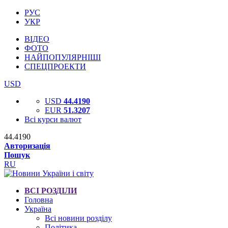
РУС
УКР
ВІДЕО
ФОТО
НАЙПОПУЛЯРНІШІ
СПЕЦПРОЕКТИ
USD
USD
44.4190
EUR
51.3207
Всі курси валют
44.4190
Авторизація
Пошук
RU
ВСІ РОЗДІЛИ
Головна
Україна
Всі новини розділу
Політика