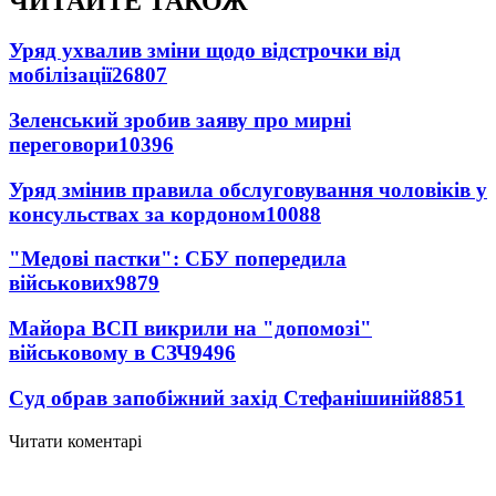
ЧИТАЙТЕ ТАКОЖ
Уряд ухвалив зміни щодо відстрочки від
мобілізації
26807
Зеленський зробив заяву про мирні
переговори
10396
Уряд змінив правила обслуговування чоловіків у
консульствах за кордоном
10088
"Медові пастки": СБУ попередила
військових
9879
Майора ВСП викрили на "допомозі"
військовому в СЗЧ
9496
Суд обрав запобіжний захід Стефанішиній
8851
Читати коментарі