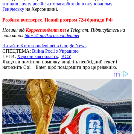
знищив групу російських загарбників в окупованому
Генічеську
на Херсонщині.
Розбита вчетверте. Новий розгром 72-ї бригади РФ
Новини від
Корреспондент.net
в Telegram. Підписуйтесь на
наш канал
https://t.me/korrespondentnet
Читайте Korrespondent.net в Google News
СПЕЦТЕМА:
Війна Росії з Україною
ТЕГИ:
Херсонская область
,
ВСУ
Якщо ви помітили помилку, виділіть необхідний текст і
натисніть Ctrl + Enter, щоб повідомити про це редакцію.