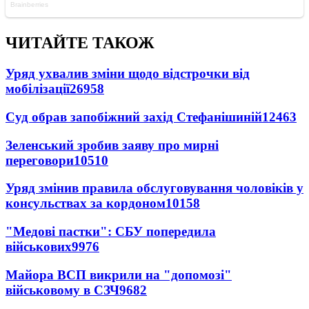
ЧИТАЙТЕ ТАКОЖ
Уряд ухвалив зміни щодо відстрочки від
мобілізації
26958
Суд обрав запобіжний захід Стефанішиній
12463
Зеленський зробив заяву про мирні
переговори
10510
Уряд змінив правила обслуговування чоловіків у
консульствах за кордоном
10158
"Медові пастки": СБУ попередила
військових
9976
Майора ВСП викрили на "допомозі"
військовому в СЗЧ
9682