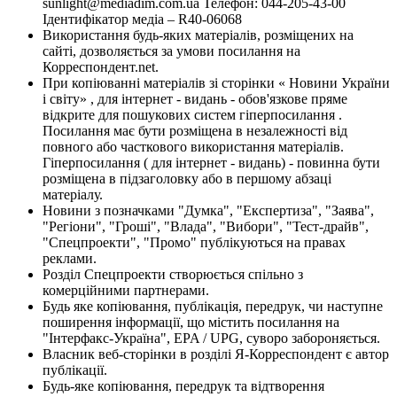
sunlight@mediadim.com.ua
Телефон: 044-205-43-00
Ідентифікатор медіа – R40-06068
Використання будь-яких матеріалів, розміщених на
сайті, дозволяється за умови посилання на
Корреспондент.net.
При копіюванні матеріалів зі сторінки « Новини України
і світу» , для інтернет - видань - обов'язкове пряме
відкрите для пошукових систем гіперпосилання .
Посилання має бути розміщена в незалежності від
повного або часткового використання матеріалів.
Гіперпосилання ( для інтернет - видань) - повинна бути
розміщена в підзаголовку або в першому абзаці
матеріалу.
Новини з позначками "Думка", "Експертиза", "Заява",
"Регіони", "Гроші", "Влада", "Вибори", "Тест-драйв",
"Спецпроекти", "Промо" публікуються на правах
реклами.
Розділ Спецпроекти створюється спільно з
комерційними партнерами.
Будь яке копіювання, публікація, передрук, чи наступне
поширення інформації, що містить посилання на
"Інтерфакс-Україна", EPA / UPG, суворо забороняється.
Власник веб-сторінки в розділі Я-Корреспондент є автор
публікації.
Будь-яке копіювання, передрук та відтворення