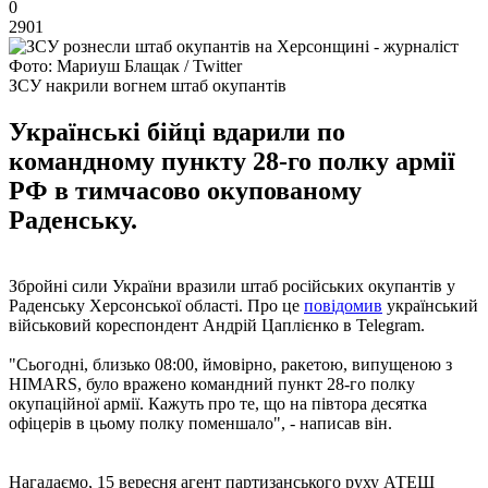
0
2901
Фото: Мариуш Блащак / Twitter
ЗСУ накрили вогнем штаб окупантів
Українські бійці вдарили по
командному пункту 28-го полку армії
РФ в тимчасово окупованому
Раденську.
Збройні сили України вразили штаб російських окупантів у
Раденську Херсонської області. Про це
повідомив
український
військовий кореспондент Андрій Цаплієнко в Telegram.
"Сьогодні, близько 08:00, ймовірно, ракетою, випущеною з
HIMARS, було вражено командний пункт 28-го полку
окупаційної армії. Кажуть про те, що на півтора десятка
офіцерів в цьому полку поменшало", - написав він.
Нагадаємо, 15 вересня агент партизанського руху АТЕШ