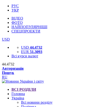
РУС
УКР
ВІДЕО
ФОТО
НАЙПОПУЛЯРНІШІ
СПЕЦПРОЕКТИ
USD
USD
44.4732
EUR
51.3093
Всі курси валют
44.4732
Авторизація
Пошук
RU
ВСІ РОЗДІЛИ
Головна
Україна
Всі новини розділу
Політика