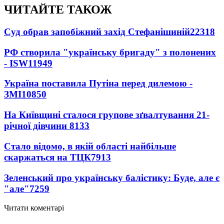
ЧИТАЙТЕ ТАКОЖ
Суд обрав запобіжний захід Стефанішиній
22318
РФ створила "українську бригаду" з полонених
- ISW
11949
Україна поставила Путіна перед дилемою -
ЗМІ
10850
На Київщині сталося групове зґвалтування 21-
річної дівчини
8133
Стало відомо, в якій області найбільше
скаржаться на ТЦК
7913
Зеленський про українську балістику: Буде, але є
"але"
7259
Читати коментарі