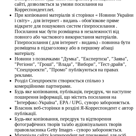
сайті, дозволяється за умови посилання на
Корреспондент.net.
При копіюванні матеріалів зі сторінки « Новини України
і світу» , для інтернет - видань - обов'язкове пряме
відкрите для пошукових систем гіперпосилання .
Посилання має бути розміщена в незалежності від
повного або часткового використання матеріалів.
Гіперпосилання ( для інтернет - видань) - повинна бути
розміщена в підзаголовку або в першому абзаці
матеріалу.
Новини з позначками "Думка", "Експертиза", "Заява",
"Регіони", "Гроші", "Влада", "Вибори", "Тест-драйв",
"Спецпроекти", "Промо" публікуються на правах
реклами.
Розділ Спецпроекти створюється спільно з
комерційними партнерами.
Будь яке копіювання, публікація, передрук, чи наступне
поширення інформації, що містить посилання на
"Інтерфакс-Україна", EPA / UPG, суворо забороняється.
Власник веб-сторінки в розділі Я-Корреспондент є автор
публікації.
Будь-яке копіювання, передрук та відтворення
фотографічних творів та/або аудіовізуальних творів
правовласника Getty Images - суворо забороняється.
Матеріали сайту korrespondent.net призначені для осіб