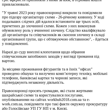
привласнювали.
"У травні 2023 року правоохоронці викрили та повідомили
про підозру організатору схеми - 26-річному киянину. У ході
подальших слідчих дій вдалося встановити ще трьох осіб,
причетних до злочинної схеми. Кожен з них виконував
обумовлену роль у вчиненні злочину. Слідство кваліфікувало
дії організатора та співучасників як скоєння злочину в складі
організованої групи, що є обтяжуючою обставиною", - йдеться
у повідомленні.
Наразі до суду внесені клопотання щодо обрання
співучасникам запобіжних заходів у вигляді тримання під
вартою.
За місцями проживання фігурантів та в їхніх "офісах"
проведено обшуки та вилучено комп’ютерну техніку, мобільні
телефони, банківські картки та чорнові записи, які
підтверджують незаконну діяльність.
Правоохоронці просять громадян, які стали жертвами
шахрайської схеми та користувалися послугами,
опублікованими на сайтах workhub2018.com.ua та e-
work.com.ua, повідомити про такі факти окружну прокуратуру
або Голосіївське УП ГУ НП у м. Києві.