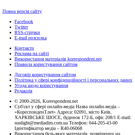
Повна версія сайту
Facebook
Twitter
RSS-стрічки
E-mail розсилка
Контакти
Реклама на сайті
Використання матеріалів korrespondent.net
Правила користування сайтом
Договір користування сайтом
Політика у сфері конфіденційності і персональних даних
Угода щодо користування
Редакція
© 2000-2026, Korrespondent.net
Суб'єкт у сфері онлайн-медіа Назва онлайн-медіа –
«КореспонденТ.net» Адреса: 02091, місто Київ,
ХАРКІВСЬКЕ ШОСЕ, будинок 172-Б, офіс 208/1 E-mail:
sunlight@mediadim.com.ua
Телефон: 044-205-43-00
Ідентифікатор медіа – R40-06068
Використання будь-яких матеріалів, розміщених на