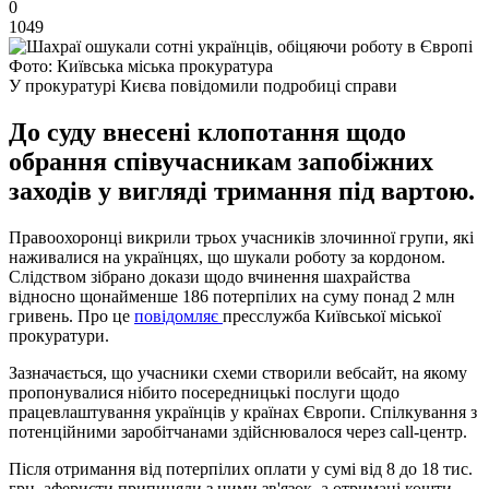
0
1049
Фото: Київська міська прокуратура
У прокуратурі Києва повідомили подробиці справи
До суду внесені клопотання щодо
обрання співучасникам запобіжних
заходів у вигляді тримання під вартою.
Правоохоронці викрили трьох учасників злочинної групи, які
наживалися на українцях, що шукали роботу за кордоном.
Слідством зібрано докази щодо вчинення шахрайства
відносно щонайменше 186 потерпілих на суму понад 2 млн
гривень. Про це
повідомляє
пресслужба Київської міської
прокуратури.
Зазначається, що учасники схеми створили вебсайт, на якому
пропонувалися нібито посередницькі послуги щодо
працевлаштування українців у країнах Європи. Спілкування з
потенційними заробітчанами здійснювалося через call-центр.
Після отримання від потерпілих оплати у сумі від 8 до 18 тис.
грн. аферисти припиняли з ними зв'язок, а отримані кошти