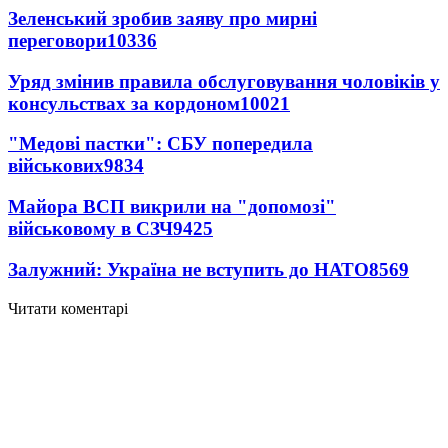
Зеленський зробив заяву про мирні
переговори
10336
Уряд змінив правила обслуговування чоловіків у
консульствах за кордоном
10021
"Медові пастки": СБУ попередила
військових
9834
Майора ВСП викрили на "допомозі"
військовому в СЗЧ
9425
Залужний: Україна не вступить до НАТО
8569
Читати коментарі