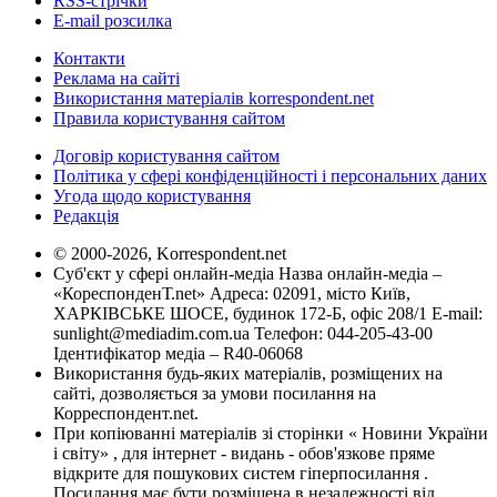
RSS-стрічки
E-mail розсилка
Контакти
Реклама на сайті
Використання матеріалів korrespondent.net
Правила користування сайтом
Договір користування сайтом
Політика у сфері конфіденційності і персональних даних
Угода щодо користування
Редакція
© 2000-2026, Korrespondent.net
Суб'єкт у сфері онлайн-медіа Назва онлайн-медіа –
«КореспонденТ.net» Адреса: 02091, місто Київ,
ХАРКІВСЬКЕ ШОСЕ, будинок 172-Б, офіс 208/1 E-mail:
sunlight@mediadim.com.ua
Телефон: 044-205-43-00
Ідентифікатор медіа – R40-06068
Використання будь-яких матеріалів, розміщених на
сайті, дозволяється за умови посилання на
Корреспондент.net.
При копіюванні матеріалів зі сторінки « Новини України
і світу» , для інтернет - видань - обов'язкове пряме
відкрите для пошукових систем гіперпосилання .
Посилання має бути розміщена в незалежності від