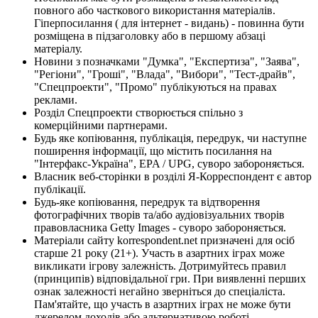
повного або часткового використання матеріалів.
Гіперпосилання ( для інтернет - видань) - повинна бути
розміщена в підзаголовку або в першому абзаці
матеріалу.
Новини з позначками "Думка", "Експертиза", "Заява",
"Регіони", "Гроші", "Влада", "Вибори", "Тест-драйв",
"Спецпроекти", "Промо" публікуються на правах
реклами.
Розділ Спецпроекти створюється спільно з
комерційними партнерами.
Будь яке копіювання, публікація, передрук, чи наступне
поширення інформації, що містить посилання на
"Інтерфакс-Україна", EPA / UPG, суворо забороняється.
Власник веб-сторінки в розділі Я-Корреспондент є автор
публікації.
Будь-яке копіювання, передрук та відтворення
фотографічних творів та/або аудіовізуальних творів
правовласника Getty Images - суворо забороняється.
Матеріали сайту korrespondent.net призначені для осіб
старше 21 року (21+). Участь в азартних іграх може
викликати ігрову залежність. Дотримуйтесь правил
(принципів) відповідальної гри. При виявленні перших
ознак залежності негайно зверніться до спеціаліста.
Пам'ятайте, що участь в азартних іграх не може бути
джерелом доходів або альтернативою роботі.